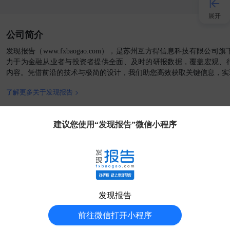
展开
公司简介
接入AI
发现报告（www.fxbaogao.com），是苏州互方得信息科技有限公
力于为金融从业者与投资者提供全面、及时的研报数据，覆盖宏观、
内容。凭借前沿的技术与极简的设计，我们助您高效获取关键信息，实
小程序
了解更多关于发现报告 >
APP
官方媒体
客户端
建议您使用“发现报告”微信小程序
发现大使
客服
发现报告
分享得豆
友情链接:
AI工具箱
外贸收款
AIGC工具导航
华经情报网
51电子网
福昕PDF阅读器
中商情报网
前瞻经济学人
七麦数据
清
前往微信打开小程序
© 2018-
2026
苏州互方得信息科技有