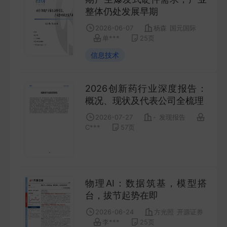
COMPANY
整体仍处发展早期
2026-06-07
杨森
国元国际
宏观策略
单***
25
页
STRATEGY
信息技术
会议纪要
2026创新药行业深度报告：
MINUTES
概况、现状及代表公司全梳理
2026-07-27
-
发现报告
C***
57
页
财报
ANNUALS
招股书
物理AI：数据筑基，模型搭
PROSPECTUS
台，拔节起势在即
2026-06-24
方光照
开源证券
期货研究
李***
25
页