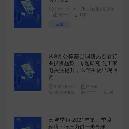
COMPANY
2022-10-19
植信投资研究院
巡***
11
页
宏观策略
金融
STRATEGY
会议纪要
从9月公募基金调研热点看行
MINUTES
业投资趋势：专题研究|化工家
电关注提升，医药生物出现回
财报
调
ANNUALS
2021-10-07
路宜桥
植信投资研究院
自***
5
页
招股书
PROSPECTUS
宏观季报·2021年第三季度：
期货研究
经济下行压力进一步显现