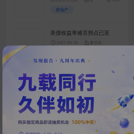
房地产
美债收益率难言拐点已至
2021-08-19
董澄溪
植信投资研究院
劫***
9
页
公募基金2021年二季度解析：
投资收益创新高，重仓股风格
转换
2021-08-19
路宜桥
植信投资研究院
自***
21
页