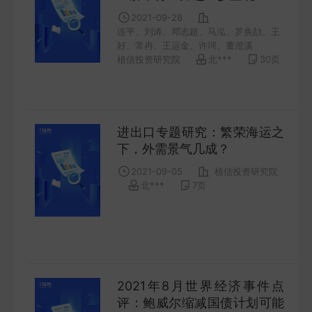
FUTURES
2021-09-28
连平、刘涛、邓志超、马泓、罗奂劼、王
好、常冉、王运金、许珂、董澄溪
金工量化
植信投资研究院
北***
30
页
QUANT
进出口专题研究：繁荣海运之
下，外需景气几成？
2021-09-05
植信投资研究院
北***
7
页
2021年8月世界经济事件点
评：鲍威尔缩减国债计划可能