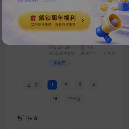
国内房地产行业2021年7月报
告：房企销售增速放缓，行业
景气度回落，7月植信房地产
综合景气指数跌破荣枯线，预
示全国新房价格上涨预期偏弱
2021-08-17
马泓
植信投资研究院
罗***
10
页
房地产
1
2
3
4
上一页
...
19
下一页
热门搜索