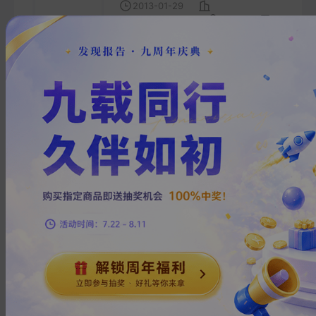
2013-01-29
德盛期货有限公司
北***
18
页
2013年钢材期货年报：经济下
行与供应增长持续发酵螺纹钢
或重归弱势震荡
2013-01-29
韩鹏、黄耀伟
德盛期货有限公司
北***
12
页
2013年天然橡胶期货年报：维
持宽幅震荡
2013-01-28
杨生
德盛期货有限公司
键***
18
页