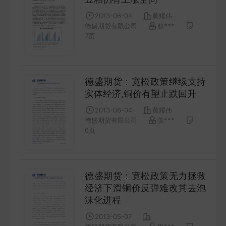
COMPANY
2013-06-04
黄耀伟
德盛期货有限公司
赵***
7
页
宏观策略
STRATEGY
德盛期货：宽松政策继续支持
会议纪要
实体经济,铜价有望止跌回升
MINUTES
2013-06-04
黄耀伟
德盛期货有限公司
羡***
财报
6
页
ANNUALS
招股书
德盛期货：宽松政策无力拯救
经济下滑铜价反弹难改其去泡
PROSPECTUS
沫化进程
2013-05-07
期货研究