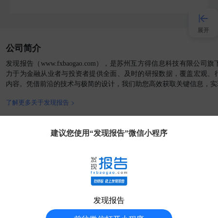
展开
公司简介
接入AI
发现报告（www.fxbaogao.com），是苏州互方得信息科技有限公
力于为金融从业者与投资者提供全面、及时的研报数据，覆盖宏观、
内容。凭借前沿的技术与极简的设计，我们助您高效获取关键信息，实
小程序
了解更多关于发现报告 >
APP
官方媒体
客户端
建议您使用“发现报告”微信小程序
发现大使
客服
发现报告
分享得豆
友情链接:
AI工具箱
外贸收款
AIGC工具导航
华经情报网
51电子网
福昕PDF阅读器
中商情报网
前瞻经济学人
七麦数据
清