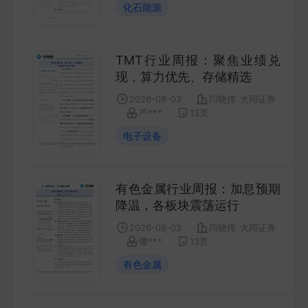
化石能源
FUTURES
金工量化
TMT行业周报：聚焦业绩兑
QUANT
现，算力优先、存储精选
2026-08-03
闫晓伟
大同证券
严***
13
页
电子设备
有色金属行业周报：加息预期
降温，各板块震荡运行
2026-08-03
闫晓伟
大同证券
哪***
13
页
有色金属