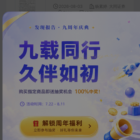
2026-08-03
杨素婷
大同证券
B***
12
页
市场日报：三大指数再度回落
两市量能不足两万亿
2026-08-02
景剑文
大同证券
G***
5
页
市场日报：三大指数收红 量能
持续拉升
2026-07-30
景剑文
大同证券
玉***
5
页