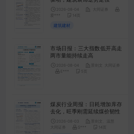
COMPANY
2026-08-04
大同证券
爱***
14
页
宏观策略
建筑建材
STRATEGY
市场日报：三大指数低开高走
会议纪要
两市量能持续走高
MINUTES
2026-08-04
景剑文
大同证券
E***
5
页
财报
ANNUALS
招股书
煤炭行业周报：日耗增加库存
去化，旺季刚需延续煤价韧性
PROSPECTUS
2026-08-03
景剑文、温慧
大同证券
S***
14
页
期货研究