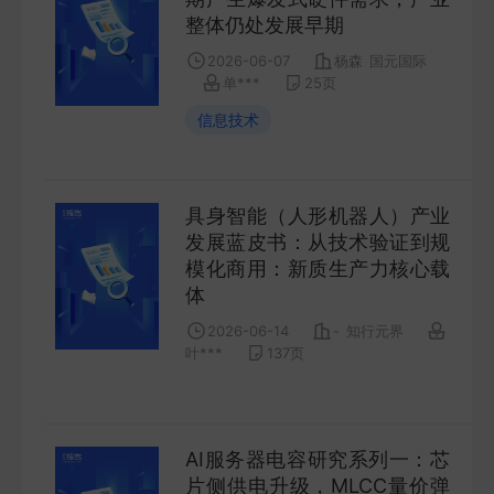
COMPANY
整体仍处发展早期
2026-06-07
杨森
国元国际
宏观策略
单***
25
页
STRATEGY
信息技术
会议纪要
具身智能（人形机器人）产业
MINUTES
发展蓝皮书：从技术验证到规
模化商用：新质生产力核心载
财报
体
ANNUALS
2026-06-14
-
知行元界
叶***
137
页
招股书
PROSPECTUS
AI服务器电容研究系列一：芯
期货研究
片侧供电升级，MLCC量价弹