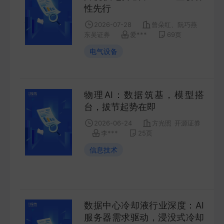
性先行
FUTURES
2026-07-28
曾朵红、阮巧燕
东吴证券
爱***
69
页
金工量化
电气设备
QUANT
物理AI：数据筑基，模型搭
台，拔节起势在即
2026-06-24
方光照
开源证券
李***
25
页
信息技术
数据中心冷却液行业深度：AI
服务器需求驱动，浸没式冷却