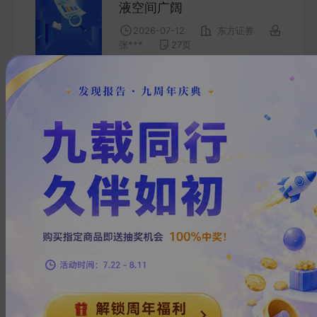
液空间广阔
2026-07-12
东方证券
张***
27
页
信息技术
1
上一页
下一页
热门搜索
在线教育
房地产
钢铁
新能源汽车
物流
小米