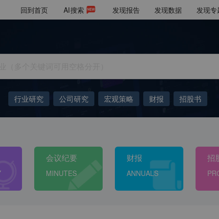
回到首页
AI
搜索
发现报告
发现数据
发现专
行业研究
公司研究
宏观策略
财报
招股书
会议纪要
Token
低空经济
十五五
AIGC
大模型
会议纪要
财报
招
Y
MINUTES
ANNUALS
PR