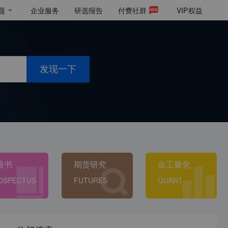
题
企业服务
研选报告
付费社群
VIP
权益
发现一下
股书
期货研究
金工量化
OSPECTUS
FUTURES
QUANT