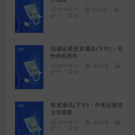
COMPANY
2013-06-17
信诚证券
温***
1
页
宏观策略
STRATEGY
信诚证券投资通讯(下午)：可
会议纪要
怜的枉死牛
MINUTES
2013-06-06
信诚证券
意***
1
页
财报
ANNUALS
招股书
投资通讯(下午)：中美日股市
主导港股
PROSPECTUS
2013-06-04
信诚证券
花***
1
页
期货研究