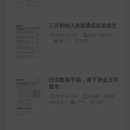
FUTURES
金工量化
三月初纳入港股通或促进成交
QUANT
2020-02-25
周霖
中投证券
偏***
10
页
经济数据平稳，南下资金主导
股市
2020-02-25
何瑞颖、黄健星
中投证券
؂***
10
页