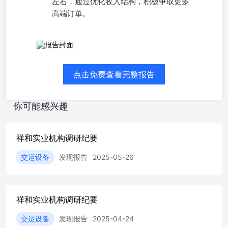
左右，通过优化收入结构，积极争取更多
高端订单。
调研日期: 2026-07-08 浙江天台祥和实业股份有限公司成立
于1986年,主要生产和销售铁路轨道扣件、电子元器件配件
和高分子改性材料。公司在浙江天台山,参与国家高速铁路
点击免费查看完整报告
轨道扣件研发,并承担非金属部件子课题研发试制任务。公
司产品种类完整,包括高速铁路、重载铁路、客货共线及城
市轨道交通等多类别产品,并通过CRCC认证。电子元器件配
你可能感兴趣
件主要生产铝电解电容器用橡胶密封塞、盖板和底座,是该
类产品行业标准和中电元协团体标准的牵头起草单位。高分
子改性材料主要生产工程塑料和EVA改性材料,应用于汽车
祥和实业机构调研纪要
零部件、公路项目、轨道交通和医疗辅助器材等领域。公司
坚持“同心多元”战略,努力实现“百年祥和世界祥和”目标。
交运设备
发现报告
2025-05-26
公司副总经理、董事会秘书齐伟首先向与会投资者介绍公司
基本情况,并组织参观公司展厅。随后,公司参会人员与投资
者进行交流。主要交流内容如下: 一、轨道扣件未来市场情
况? 答:轨道扣件业务预计未来几年将保持稳定增长。主要
祥和实业机构调研纪要
有:1、新建铁路市场,国家铁路投资持续保持高位运行。目
前国内高铁运营里程达5万公里,根据铁路发展规划,未来高
交运设备
发现报告
2025-04-24
铁运营里程将达到约7.5万公里,即未来几年高铁新建约2.5万