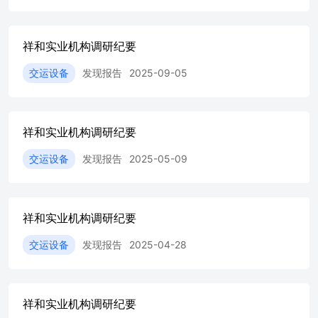
公里。2、在长三角、珠三角等经济发达区域,地方资本将加
大投资力度,推进城市间联络线建设,以补强高铁线路网络。
比如甬舟铁路(宁波-舟山)以及穗莞深城际铁路(深圳-惠州)
祥和实业机构调研纪要
等均由地方国资投建。3、新藏铁路项目的启动建设,以及中
交运设备
发现报告
2025-09-05
国高铁技术的海外输出,将为行业带来新的增量。 二、轨道
扣件维护市场如何? 答:既有高铁线路运营年限逐年增加,高
铁扣件逐渐老化,为了确保铁路运行的安全,根据现行标准,高
铁线路经7亿吨通货量及经10年运行后,需要对铁路扣件进行
祥和实业机构调研纪要
更换和维护,结合高铁运营里程多,扣件的更换维护需求市场
将逐步扩大。 三、请问公司电子元器件业务的核心竞争力
交运设备
发现报告
2025-05-09
是什么? 答:公司成立之初就研发成功铝电解电容器用橡胶密
封塞产品,并取得替代进口认证。公司承担了行业标准的起
草工作,并牵头起草了中电元协团体标准,在业内积累了良好
的口碑。产品主要销往日本、韩国、中国台湾地区以及国内
祥和实业机构调研纪要
知名电容器厂家。公司实施“同心多元”发展战略,掌握橡塑
配方及生产工艺核心技术,自主研发能力强,成功研发橡胶密
交运设备
发现报告
2025-04-28
封塞产品,实现国产化替代。公司紧跟铝电解电容器技术迭
代,凭借公司与日资、韩资企业的长期合作优势,积极参与新
产品研发,先后开发成功V-CHIP电容底座、车用耐振动底座,
以及应用于锂电池、耐550V以上特高压、耐150℃电容器用
祥和实业机构调研纪要
橡胶密封塞和轴向电容器盖板等新产品。四、请问公司电子