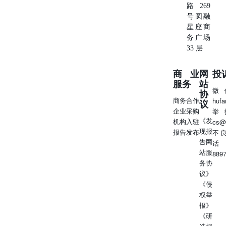
路269
号圆融
星座商
务广场
33 层
商业
网
投
服务
站
微
协
商务合作
huf
议
企业采购
举
《发
机构入驻
cs@
现报
报告发布
不
告网
话
站服
889
务协
议》
《侵
权举
报》
《研