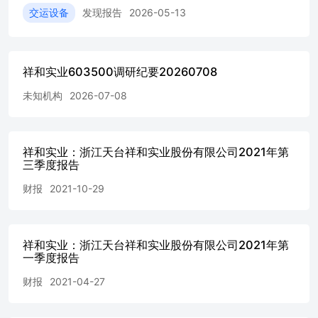
元器件业务的主要客户有哪些? 答:公司拥有电子元器件行业
交运设备
发现报告
2026-05-13
中最优质的客户群体,客户资源丰富,并建立了长期稳定的合
作关系。主要客户包括贵弥功(日资)、尼吉康(日资)、三莹
(韩资)、三和(韩资)、立隆(台资)、丰宾(台资)、金山(台
资)、钰邦(台资)、冠坤(台资)、艾华集团(证券代
祥和实业603500调研纪要20260708
码:603989)、江海股份(证券代码:002484)等全球知名电容器
未知机构
2026-07-08
企业。 五、请介绍电子元器件配件的涨价情况? 答:根据公
开信息,全球主要铝电解电容器生产厂家尼吉康已宣布其全
系列产品涨价10%至15%,国内铝电解电容器也呈现出涨价趋
势。目前,公司已与立隆电子、尼吉康等客户协商落实价格
祥和实业：浙江天台祥和实业股份有限公司2021年第
调整事宜,其他客户逐步商洽中。 六、请介绍公司电子业务
三季度报告
板块产能扩产计划? 答:今年,公司已将底座产能提升了
30%。橡胶密封塞计划从年产80亿只扩产至120亿只。盖板
财报
2021-10-29
产品将视市场需求情况及客户的扩产计划进行相应的产能规
划。 七、请问电子元器件配件的毛利率及净利润情况如何?
答:当前,铝电解电容器市场需求增加,公司通过优化收入结
祥和实业：浙江天台祥和实业股份有限公司2021年第
构,积极争取更多高端订单,目标是将毛利率提升至30%左右,
一季度报告
净利润率提升至15%左右。
财报
2021-04-27