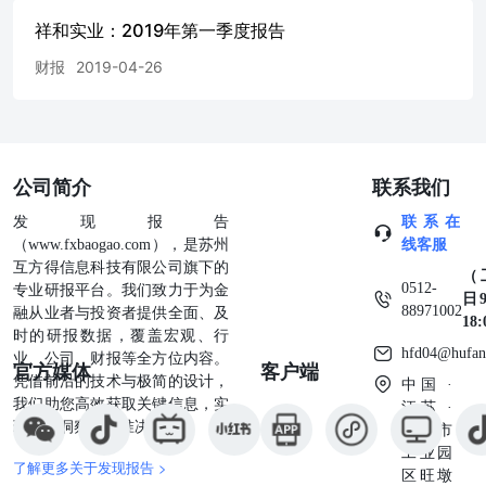
祥和实业：2019年第一季度报告
财报
2019-04-26
公司简介
联系我们
发现报告
联系在
（www.fxbaogao.com），是苏州
线客服
互方得信息科技有限公司旗下的
（
0512-
专业研报平台。我们致力于为金
日9
88971002
融从业者与投资者提供全面、及
18
时的研报数据，覆盖宏观、行
hfd04@hufan
业、公司、财报等全方位内容。
官方媒体
客户端
凭借前沿的技术与极简的设计，
中国 ·
我们助您高效获取关键信息，实
江苏 ·
现深度洞察与精准决策。
苏州市
工业园
了解更多关于发现报告 >
区旺墩