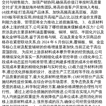
交付与销售能力。加强产销协同,确保高价值订单按时高质量
交付;扩充并激励海外销售团队,将高价值客户开发纳入考核。
(4)技术端:打造高端产品体系。加快高频高速高层板、高阶
HDI板等研发应用,持续提升高端产品占比,以技术溢价支撑盈
利能力改善。管理层将全力推动上述措施落地。 3、在原材料
成本上涨的情况下,公司采取了哪些措施来缓解成本压力? 公司
所涉及的主要原材料涵盖覆铜板、铜球、铜箔、半固化片以及
氰化金钾等品类,鉴于其价格与铜、石油及黄金等大宗商品价
格存在紧密联动关系,自 2024 年 6 月份以来,覆铜板、铜、金盐
等核心主材及配套辅材的价格增速显著加快,当前正处于高位
震荡阶段。 为应对上游原材料成本攀升带来的经营挑战,公司
将继续深化并落实一系列精细化成本管控举措: (1)强化单位工
段成本动态监控与精准管理,通过构建多维度的成本分析模型,
实现成本要素的精细化拆解与实时优化; (2)着力提升材料利用
率,通过优化拼板面积设计、改进生产工艺流程等手段,在保障
产品质量的前提下,最大化原材料使用效率; (3)针对部分产品实
施结构性提价策略,在综合评估市场需求、竞争态势及客户接
受度的基础上,科学制定调价方案,确保价格调整的合理性与可
行性。 通过上述综合措施的协同推进,公司旨在实现人均产值
与人均效益的双重提升,有效降低产品单位成本,进而消化并转
移上游原材料成本上 涨所形成的压力,确保公司经营业绩的稳