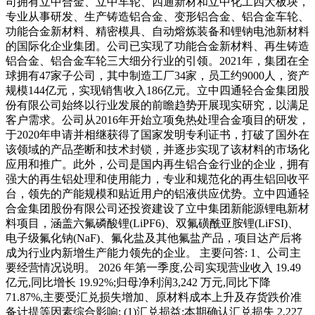
司拥有立中合金、立中车轮、四通新材和立中化工四大板块，
专业从事研发、生产铸造铝合金、变形铝合金、铝合金车轮、
功能合金新材料、精密模具、自动熔炼装备和锂钠电池新材料
的国际化企业集团。公司已实现了功能合金新材料、再生铸造
铝合金、铝合金车轮三大细分行业的引领。2021年，集团在全
球拥有47家子公司，其中制造工厂34家，员工约9000人，资产
规模144亿元，实现销售收入186亿元。立中四通轻合金集团股
份有限公司始终以行业发展的前瞻趋势开展现实研究，以满足
客户需求。公司从2016年开始立项免热处理合金项目的研发，
于2020年申请并相继获得了国家发明专利证书，打破了国外在
该领域的产品垄断和技术封锁，并逐步实现了该材料的市场化
应用和推广。此外，公司是国内再生铝合金行业的企业，拥有
强大的再生铝处理和使用能力，专业和规范化的再生铝回收平
台，领先的产能规模和贴近用户的铝液供应优势。立中四通轻
合金集团股份有限公司还投资建设了立中集团新能源锂电新材
料项目，涵盖六氟磷酸锂(LiPF6)、双氟磺酰亚胺锂(LiFSI)、
电子级氟化钠(NaF)、氟化盐及其他氟盐产品，项目达产后将
成为行业内新增生产能力领先的企业。 主要问答: 1、公司主
要经营情况说明。 2026 年第一季度,公司实现营业收入 19.49
亿元,同比增长 19.92%;归母净利润3,242 万元,同比下降
71.87%,主要受汇兑损失增加、原材料成本上升及存货跌价准
备计提等因素综合影响: (1)汇兑损益:本期确认汇兑损失 2,227