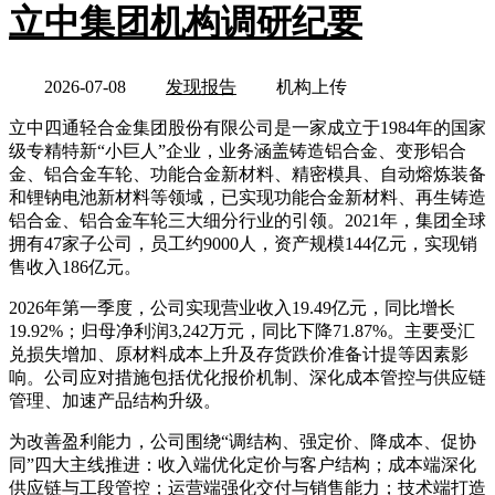
立中集团机构调研纪要
2026-07-08
发现报告
机构上传
立中四通轻合金集团股份有限公司是一家成立于1984年的国家
级专精特新“小巨人”企业，业务涵盖铸造铝合金、变形铝合
金、铝合金车轮、功能合金新材料、精密模具、自动熔炼装备
和锂钠电池新材料等领域，已实现功能合金新材料、再生铸造
铝合金、铝合金车轮三大细分行业的引领。2021年，集团全球
拥有47家子公司，员工约9000人，资产规模144亿元，实现销
售收入186亿元。
2026年第一季度，公司实现营业收入19.49亿元，同比增长
19.92%；归母净利润3,242万元，同比下降71.87%。主要受汇
兑损失增加、原材料成本上升及存货跌价准备计提等因素影
响。公司应对措施包括优化报价机制、深化成本管控与供应链
管理、加速产品结构升级。
为改善盈利能力，公司围绕“调结构、强定价、降成本、促协
同”四大主线推进：收入端优化定价与客户结构；成本端深化
供应链与工段管控；运营端强化交付与销售能力；技术端打造