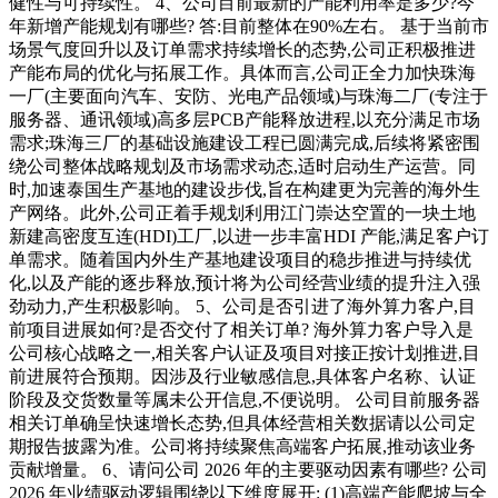
健性与可持续性。 4、公司目前最新的产能利用率是多少?今
年新增产能规划有哪些? 答:目前整体在90%左右。 基于当前市
场景气度回升以及订单需求持续增长的态势,公司正积极推进
产能布局的优化与拓展工作。具体而言,公司正全力加快珠海
一厂(主要面向汽车、安防、光电产品领域)与珠海二厂(专注于
服务器、通讯领域)高多层PCB产能释放进程,以充分满足市场
需求;珠海三厂的基础设施建设工程已圆满完成,后续将紧密围
绕公司整体战略规划及市场需求动态,适时启动生产运营。同
时,加速泰国生产基地的建设步伐,旨在构建更为完善的海外生
产网络。此外,公司正着手规划利用江门崇达空置的一块土地
新建高密度互连(HDI)工厂,以进一步丰富HDI 产能,满足客户订
单需求。随着国内外生产基地建设项目的稳步推进与持续优
化,以及产能的逐步释放,预计将为公司经营业绩的提升注入强
劲动力,产生积极影响。 5、公司是否引进了海外算力客户,目
前项目进展如何?是否交付了相关订单? 海外算力客户导入是
公司核心战略之一,相关客户认证及项目对接正按计划推进,目
前进展符合预期。因涉及行业敏感信息,具体客户名称、认证
阶段及交货数量等属未公开信息,不便说明。 公司目前服务器
相关订单确呈快速增长态势,但具体经营相关数据请以公司定
期报告披露为准。公司将持续聚焦高端客户拓展,推动该业务
贡献增量。 6、请问公司 2026 年的主要驱动因素有哪些? 公司
2026 年业绩驱动逻辑围绕以下维度展开: (1)高端产能爬坡与全