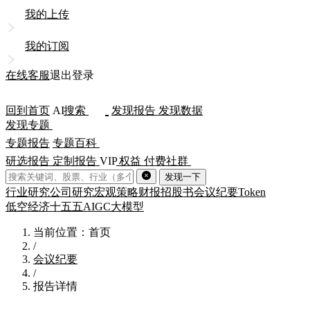
我的上传
我的订阅
在线客服
退出登录
回到首页
AI
搜索
发现报告
发现数据
发现专题
专题报告
专题百科
研选报告
定制报告
VIP
权益
付费社群
发现一下
行业研究
公司研究
宏观策略
财报
招股书
会议纪要
Token
低空经济
十五五
AIGC
大模型
当前位置：首页
/
会议纪要
/
报告详情