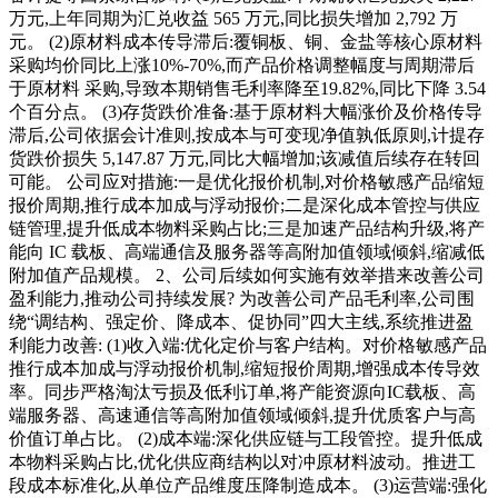
万元,上年同期为汇兑收益 565 万元,同比损失增加 2,792 万
元。 (2)原材料成本传导滞后:覆铜板、铜、金盐等核心原材料
采购均价同比上涨10%-70%,而产品价格调整幅度与周期滞后
于原材料 采购,导致本期销售毛利率降至19.82%,同比下降 3.54
个百分点。 (3)存货跌价准备:基于原材料大幅涨价及价格传导
滞后,公司依据会计准则,按成本与可变现净值孰低原则,计提存
货跌价损失 5,147.87 万元,同比大幅增加;该减值后续存在转回
可能。 公司应对措施:一是优化报价机制,对价格敏感产品缩短
报价周期,推行成本加成与浮动报价;二是深化成本管控与供应
链管理,提升低成本物料采购占比;三是加速产品结构升级,将产
能向 IC 载板、高端通信及服务器等高附加值领域倾斜,缩减低
附加值产品规模。 2、公司后续如何实施有效举措来改善公司
盈利能力,推动公司持续发展? 为改善公司产品毛利率,公司围
绕“调结构、强定价、降成本、促协同”四大主线,系统推进盈
利能力改善: (1)收入端:优化定价与客户结构。对价格敏感产品
推行成本加成与浮动报价机制,缩短报价周期,增强成本传导效
率。同步严格淘汰亏损及低利订单,将产能资源向IC载板、高
端服务器、高速通信等高附加值领域倾斜,提升优质客户与高
价值订单占比。 (2)成本端:深化供应链与工段管控。提升低成
本物料采购占比,优化供应商结构以对冲原材料波动。推进工
段成本标准化,从单位产品维度压降制造成本。 (3)运营端:强化