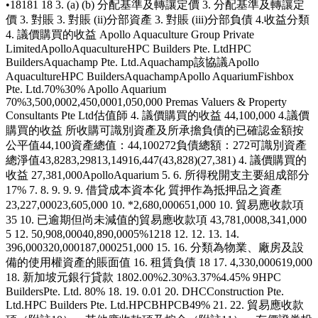
•18181 18 3. (a) (b) 分配基準及轉讓定價 3. 分配基準及轉讓定
價 3. 對賬 3. 對賬 (ii)分部資產 3. 對賬 (iii)分部負債 4.收益分類
4. 議價購買的收益 Apollo Aquaculture Group Private
LimitedApolloAquacultureHPC Builders Pte. LtdHPC
BuildersAquachamp Pte. Ltd.Aquachamp該協議Apollo
AquacultureHPC BuildersAquachampApollo AquariumFishbox
Pte. Ltd.70%30% Apollo Aquarium
70%3,500,0002,450,0001,050,000 Premas Valuers & Property
Consultants Pte Ltd估值師 4. 議價購買的收益 44,100,000 4.議價
購買的收益 所收購可識別資產及所承擔負債的已確認金額按
公平值44,100資產總值：44,100272負債總額：272可識別資產
總淨值43,8283,29813,14916,447(43,828)(27,381) 4. 議價購買的
收益 27,381,000ApolloAquarium 5. 6. 所得稅開支主要組成部分
17% 7. 8. 9. 9. 9. 借貸成本資本化 質押作為抵押品之資產
23,227,00023,605,000 10. *2,680,000651,000 10. 貿易應收款項
35 10. 已逾期但尚未減值的貿易應收款項 43,781,0008,341,000
5 12. 50,908,00040,890,0005%1218 12. 12. 13. 14.
396,000320,000187,000251,000 15. 16. 分類為物業、廠房及設
備的使用權資產的賬面值 16. 租賃負債 18 17. 4,330,000619,000
18. 新加坡元銀行貸款 1802.00%2.30%3.37%4.45% 9HPC
BuildersPte. Ltd. 80% 18. 19. 0.01 20. DHCConstruction Pte.
Ltd.HPC Builders Pte. Ltd.HPCBHPCB49% 21. 22. 貿易應收款