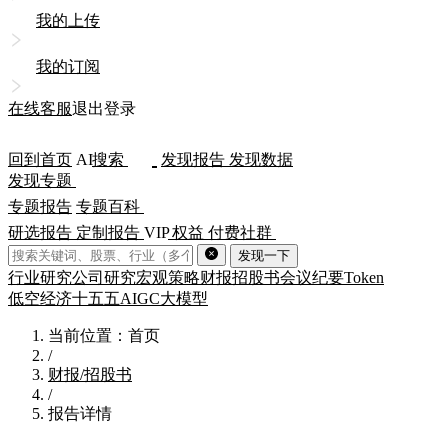
我的上传
我的订阅
在线客服
退出登录
回到首页
AI
搜索
发现报告
发现数据
发现专题
专题报告
专题百科
研选报告
定制报告
VIP
权益
付费社群
发现一下
行业研究
公司研究
宏观策略
财报
招股书
会议纪要
Token
低空经济
十五五
AIGC
大模型
当前位置：首页
/
财报/招股书
/
报告详情