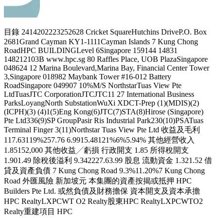
目錄 2414202223252628 Cricket SquareHutchins DriveP.O. Box
2681Grand Cayman KY1-1111Cayman Islands 7 Kung Chong
RoadHPC BUILDINGLevel 6Singapore 159144 14831
148212103B www.hpc.sg 80 Raffles Place, UOB PlazaSingapore
048624 12 Marina Boulevard,Marina Bay, Financial Center Tower
3,Singapore 018982 Maybank Tower #16-012 Battery
RoadSingapore 049907 10%M/S NorthstarTuas View Pte
LtdTuasJTC CorporationJTCJTC11 27 International Business
ParksLoyangNorth SubstationWuXi XDCT-Prep (1)(MDIS)(2)
(ICPH)(3) (4)1(5)Eng Kong(6)JTC(7)STA(8)Hirose (Singapore)
Pte Ltd336(9)SP GroupPasir Ris Industrial Park230(10)PSATuas
Terminal Finger 3(11)Northstar Tuas View Pte Ltd 收益及毛利
117.63119%257.76 6.9915.48121%6%5.94% 其他經營收入
1.85152,000 其他收益╱虧損 行政開支 1.85 所得稅開支
1.901.49 除稅後溢利 9.342227.63.99 股息 流動資金 1.321.52 借
貸及資產負債 7 Kung Chong Road 9.3%11.20%7 Kung Chong
Road 外匯風險 新加坡元 本集團的資產按揭或抵押 HPC
Builders Pte Ltd. 或然負債及財務擔保 資本開支及資本承擔
HPC RealtyLXPCWT O2 Realty股東HPC RealtyLXPCWTO2
Realty重建項目 HPC