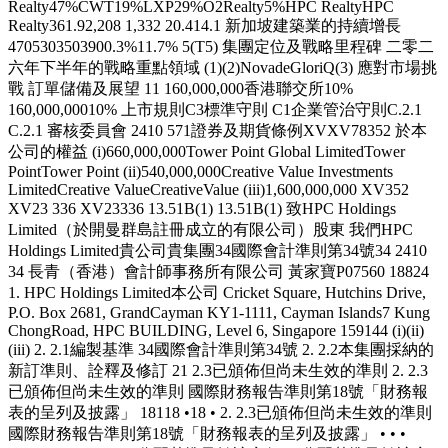
Realty47%CWT19%LXP29%O2Realty5%HPC RealtyHPC
Realty361.92,208 1,332 20.414.1 新加坡建築業的持續增長
4705303503900.3%11.7% 5(T5) 集團定位及戰略里程碑 二零二
六年下半年的戰略重點領域 (1)(2)NovadeGloriQ(3) 應對市場挑
戰 訂單儲備及展望 11 160,000,000香港聯交所10%
160,000,00010% 上市規則C3標準守則 C1企業管治守則C.2.1
C.2.1 審核委員會 2410 571證券及期貨條例XVXV78352 於本
公司的權益 (i)660,000,000Tower Point Global LimitedTower
PointTower Point (ii)540,000,000Creative Value Investments
LimitedCreative ValueCreativeValue (iii)1,600,000,000 XV352
XV23 336 XV23336 13.51B(1) 13.51B(1) 致HPC Holdings
Limited（於開曼群島註冊成立的有限公司）股東 我們HPC
Holdings Limited貴公司貴集團34國際會計準則第34號34 2410
34 長青（香港）會計師事務所有限公司 黃家寶P07560 18824
1. HPC Holdings Limited本公司 Cricket Square, Hutchins Drive,
P.O. Box 2681, GrandCayman KY1-1111, Cayman Islands7 Kung
ChongRoad, HPC BUILDING, Level 6, Singapore 159144 (i)(ii)
(iii) 2. 2.1編製基準 34國際會計準則第34號 2. 2.2本集團採納的
新訂準則、詮釋及修訂 21 2.3已頒佈但尚未生效的準則 2. 2.3
已頒佈但尚未生效的準則 國際財務報告準則第18號「財務報
表的呈列及披露」 18118 •18 • 2. 2.3已頒佈但尚未生效的準則
國際財務報告準則第18號「財務報表的呈列及披露」 • • •