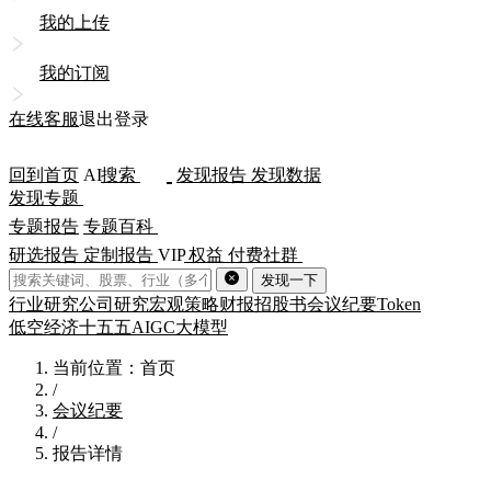
我的上传
我的订阅
在线客服
退出登录
回到首页
AI
搜索
发现报告
发现数据
发现专题
专题报告
专题百科
研选报告
定制报告
VIP
权益
付费社群
发现一下
行业研究
公司研究
宏观策略
财报
招股书
会议纪要
Token
低空经济
十五五
AIGC
大模型
当前位置：首页
/
会议纪要
/
报告详情