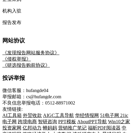
机构入驻
报告发布
网站协议
《发现报告网站服务协议》
《侵权举报》
《研选报告购前协议》
投诉举报
微信客服：hufangde04
举报邮箱：cs@hufangde.com
不良信息举报电话：0512-88971002
友情链接:
AI工具箱
外贸收款
AIGC工具导航
华经情报网
51电子网
21ic
电子网
跨境电商
智研咨询
PPT模板
AboutPPT导航
Win10之家
投资家网
亿邦动力
蝉妈妈
营销推广笔记
福昕PDF阅读器
中