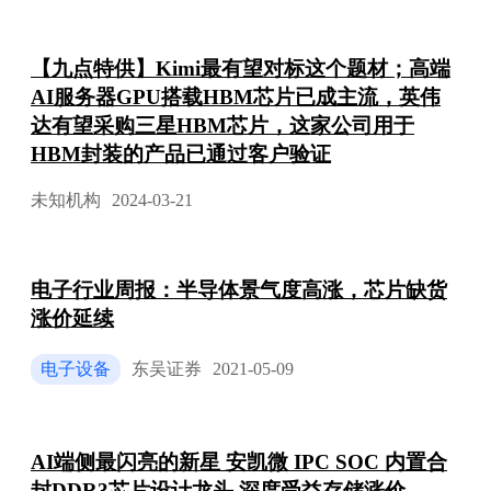
【九点特供】Kimi最有望对标这个题材；高端
AI服务器GPU搭载HBM芯片已成主流，英伟
达有望采购三星HBM芯片，这家公司用于
HBM封装的产品已通过客户验证
未知机构
2024-03-21
电子行业周报：半导体景气度高涨，芯片缺货
涨价延续
电子设备
东吴证券
2021-05-09
AI端侧最闪亮的新星 安凯微 IPC SOC 内置合
封DDR3芯片设计龙头 深度受益存储涨价