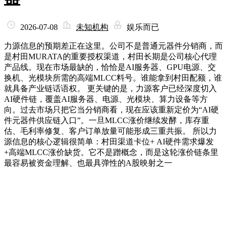
2026-07-08
未知机构
娱乐而已
力源信息的预期差正在这里。公司不是普通元器件分销商，而
是村田MURATA的重要授权渠道，村田长期是公司核心代理
产品线。现在市场最缺的，恰恰是AI服务器、GPU电源、交
换机、光模块所需的高端MLCC料号。谁能拿到村田配额，谁
就具备产业链话语权。 更关键的是，力源客户已经深度切入
AI硬件链，覆盖AI服务器、电源、光模块、算力设备等方
向。过去市场只把它当分销商看，现在应该重新定价为“AI硬
件元器件供应链入口”。一旦MLCC涨价继续发酵，库存重
估、毛利率修复、客户订单放量可能形成三重共振。 所以力
源信息的核心逻辑很简单：村田渠道卡位+ AI硬件需求爆发
+高端MLCC涨价缺货。它不是蹭概念，而是这轮涨价链条里
最容易被资金理解、也最具弹性的A股映射之一