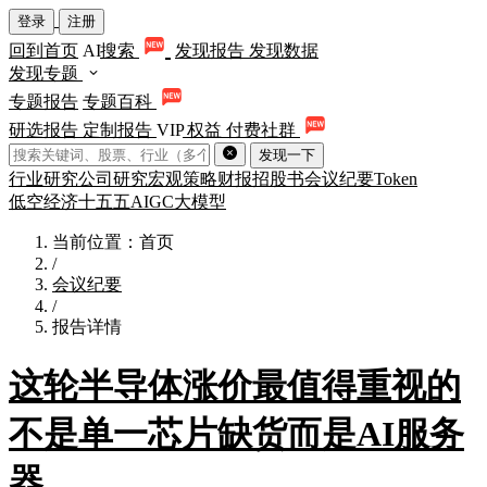
登录
注册
回到首页
AI
搜索
发现报告
发现数据
发现专题
专题报告
专题百科
研选报告
定制报告
VIP
权益
付费社群
发现一下
行业研究
公司研究
宏观策略
财报
招股书
会议纪要
Token
低空经济
十五五
AIGC
大模型
当前位置：首页
/
会议纪要
/
报告详情
这轮半导体涨价最值得重视的
不是单一芯片缺货而是AI服务
器