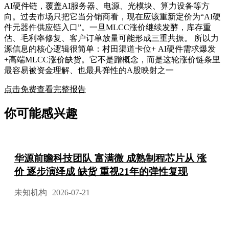
AI硬件链，覆盖AI服务器、电源、光模块、算力设备等方
向。过去市场只把它当分销商看，现在应该重新定价为“AI硬
件元器件供应链入口”。一旦MLCC涨价继续发酵，库存重
估、毛利率修复、客户订单放量可能形成三重共振。 所以力
源信息的核心逻辑很简单：村田渠道卡位+ AI硬件需求爆发
+高端MLCC涨价缺货。它不是蹭概念，而是这轮涨价链条里
最容易被资金理解、也最具弹性的A股映射之一
点击免费查看完整报告
你可能感兴趣
华源前瞻科技团队 富满微 成熟制程芯片从 涨
价 逐步演绎成 缺货 重视21年的弹性复现
未知机构
2026-07-21