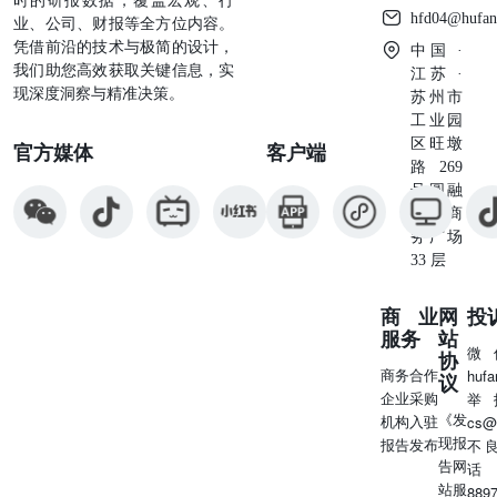
时的研报数据，覆盖宏观、行
hfd04@hufan
业、公司、财报等全方位内容。
凭借前沿的技术与极简的设计，
中国 ·
我们助您高效获取关键信息，实
江苏 ·
现深度洞察与精准决策。
苏州市
工业园
区旺墩
官方媒体
客户端
路269
号圆融
星座商
务广场
33 层
商业
网
投
服务
站
微
协
商务合作
huf
议
企业采购
举
《发
机构入驻
cs@
现报
报告发布
不
告网
话
站服
889