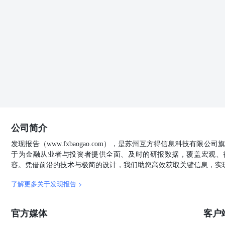
考因素，亦不应认为本报告可以取代自己的判断。在决定
明 本报告版权仅为本公司所有，未经书面许可，任何机
进行引用、刊发的，需在允许的范围内使用，并注明出处
任何有悖原意的引用、删节和修改。若本公司以外的其他
构独自为此发送行为负责。通过此途径获得本报告的投资
提及的期货品种。本报告不构成本公司向该个人或机构之
或机构之客户因使用本报告或报告所载内容引起的任何损
记及标记均为国君期货所有或经合法授权被许可使用的商
单位或个人不得使用该商标、服务标记及标记。
公司简介
发现报告（www.fxbaogao.com），是苏州互方得信息科技有限
于为金融从业者与投资者提供全面、及时的研报数据，覆盖宏观、
容。凭借前沿的技术与极简的设计，我们助您高效获取关键信息，实
了解更多关于发现报告 >
官方媒体
客户