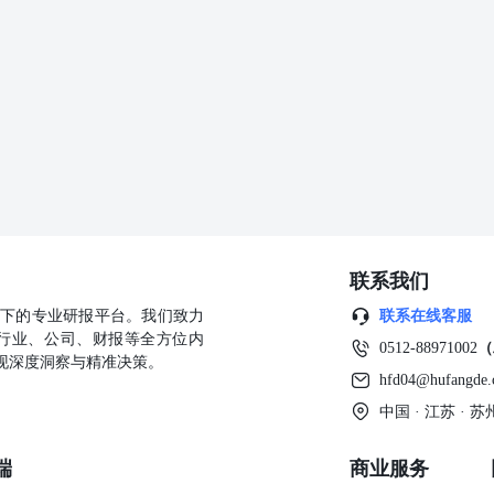
投资前，如有需要，投资者务必向专业人士咨询并谨慎决策。 版权声
构和个人不得以任何形式翻版、复制、发表或引用。如征得本公司同意
为“国泰君安期货研究”，提示使用本报告的风险，且不得对本报告进行
个人或机构（以下简称“该个人或机构”）发送本报告，则由该个人或机
者应自行联系该个人或机构以要求获悉更详细信息或进而交易本报告中
客户提供的投资建议，本公司、本公司员工或者关联机构亦不为该个人
失承担任何责任。 除非另有说明，本报告中使用的所有商标、服务标
标、服务标记及标记，未经国君期货或商标所有权人的书面许可，任何
联系我们
公司旗下的专业研报平台。我们致力
联系在线客服
行业、公司、财报等全方位内
0512-88971002
（
现深度洞察与精准决策。
hfd04@hufangde
中国 · 江苏 ·
端
商业服务