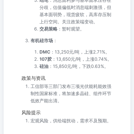
结论
：消息面利多与基本面承压存在
分歧，估值偏低时消息端刺激强，但
基本面弱势，现货疲软，高库存压制
上行空间。关注政策端变动。
交易策略
：暂时观望。
有机硅市场
：
DMC
：13,250元/吨，上涨2.71%。
107胶
：13,650元/吨，上涨0.74%。
硅油
：15,850元/吨，下跌0.63%。
政策与资讯
工信部等三部门发布三项光伏能耗能效强
制性国家标准，将加速多晶硅、组件环节
低效产能出清。
风险提示
宏观风险，供给端扰动，需求不及预期。