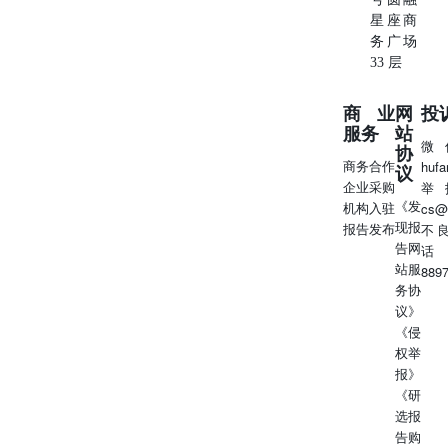
星座商
务广场
33 层
商业
网
投
服务
站
微
协
商务合作
huf
议
企业采购
举
《发
机构入驻
cs@
现报
报告发布
不
告网
话
站服
889
务协
议》
《侵
权举
报》
《研
选报
告购