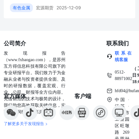
有色金属
宏源期货
2025-12-09
公司简介
联系我们
发现报告
联系在
（www.fxbaogao.com），是苏州
线客服
互方得信息科技有限公司旗下的
（
0512-
专业研报平台。我们致力于为金
日9
88971002
融从业者与投资者提供全面、及
18
时的研报数据，覆盖宏观、行
hfd04@hufan
业、公司、财报等全方位内容。
官方媒体
客户端
凭借前沿的技术与极简的设计，
中国 ·
我们助您高效获取关键信息，实
江苏 ·
现深度洞察与精准决策。
苏州市
工业园
了解更多关于发现报告 >
区旺墩
路269
号圆融