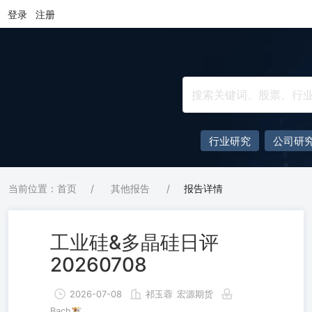
登录
注册
行业研究
公司研
当前位置：首页
/
其他报告
/
报告详情
工业硅&多晶硅日评
20260708
2026-07-08
祁玉蓉
宏源期货
Bach🐮