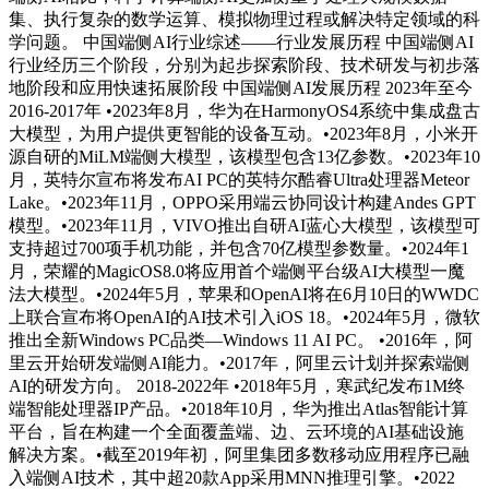
集、执行复杂的数学运算、模拟物理过程或解决特定领域的科
学问题。 中国端侧AI行业综述——行业发展历程 中国端侧AI
行业经历三个阶段，分别为起步探索阶段、技术研发与初步落
地阶段和应用快速拓展阶段 中国端侧AI发展历程 2023年至今
2016-2017年 •2023年8月，华为在HarmonyOS4系统中集成盘古
大模型，为用户提供更智能的设备互动。•2023年8月，小米开
源自研的MiLM端侧大模型，该模型包含13亿参数。•2023年10
月，英特尔宣布将发布AI PC的英特尔酷睿Ultra处理器Meteor
Lake。•2023年11月，OPPO采用端云协同设计构建Andes GPT
模型。•2023年11月，VIVO推出自研AI蓝心大模型，该模型可
支持超过700项手机功能，并包含70亿模型参数量。•2024年1
月，荣耀的MagicOS8.0将应用首个端侧平台级AI大模型一魔
法大模型。•2024年5月，苹果和OpenAI将在6月10日的WWDC
上联合宣布将OpenAI的AI技术引入iOS 18。•2024年5月，微软
推出全新Windows PC品类—Windows 11 AI PC。 •2016年，阿
里云开始研发端侧AI能力。•2017年，阿里云计划并探索端侧
AI的研发方向。 2018-2022年 •2018年5月，寒武纪发布1M终
端智能处理器IP产品。•2018年10月，华为推出Atlas智能计算
平台，旨在构建一个全面覆盖端、边、云环境的AI基础设施
解决方案。•截至2019年初，阿里集团多数移动应用程序已融
入端侧AI技术，其中超20款App采用MNN推理引擎。•2022