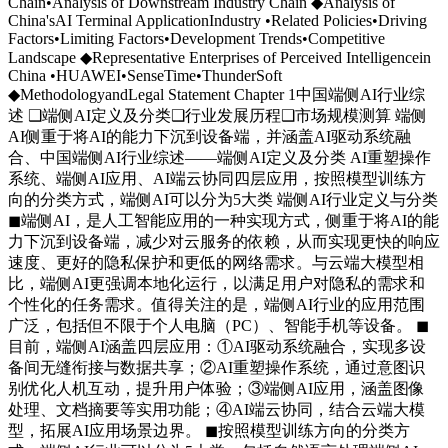
Chain•Analysis of Downstream Industry Chain ◆Analysis of
China'sAI Terminal ApplicationIndustry •Related Policies•Driving
Factors•Limiting Factors•Development Trends•Competitive
Landscape ◆Representative Enterprises of Perceived Intelligencein
China •HUAWEI•SenseTime•ThunderSoft
◆MethodologyandLegal Statement Chapter 1中国端侧AI行业综
述 ❑端侧AI定义及分类❑行业发展历程❑市场规模测算 端侧
AI侧重于将AI的能力下沉到设备端，并涵盖AI驱动系统融
合、中国端侧AI行业综述——端侧AI定义及分类 AI重塑操作
系统、端侧AI应用、AI端云协同四层应用，按照模型训练方
向的分类方式，端侧AI可以分为5大类 端侧AI行业定义与分类
◼端侧AI，是人工智能应用的一种实现方式，侧重于将AI的能
力下沉到设备端，减少对云服务的依赖，从而实现更快的响应
速度、更好的隐私保护和更低的网络需求。与云端大模型相
比，端侧AI更强调本地化运行，以满足用户对隐私的需求和
个性化的任务需求。值得关注的是，端侧AI行业的应用范围
广泛，包括但不限于个人电脑（PC）、智能手机等设备。 ◼
目前，端侧AI涵盖四层应用：①AI驱动系统融合，实现多设
备间无缝衔接与数据共享；②AI重塑操作系统，通过意图识
别优化人机互动，提升用户体验；③端侧AI应用，涵盖图像
处理、文档摘要等实用功能；④AI端云协同，结合云端大模
型，拓展AI应用场景边界。 ◼按照模型训练方向的分类方