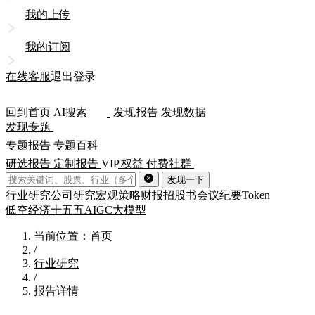
我的上传
我的订阅
在线客服
退出登录
回到首页
AI
搜索
发现报告
发现数据
发现专题
专题报告
专题百科
研选报告
定制报告
VIP
权益
付费社群
发现一下
行业研究
公司研究
宏观策略
财报
招股书
会议纪要
Token
低空经济
十五五
AIGC
大模型
当前位置：首页
/
行业研究
/
报告详情