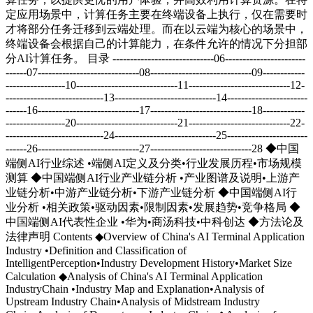
定应用场景中，计算任务主要在终端设备上执行，仅在需要时
才将部分任务迁移到云端处理。而在以云端为核心的场景中，
终端设备会根据自己的计算能力，在条件允许的情况下分担部
分AI计算任务。 目录 -----------------------------06-----------------------
------07-----------------------------08-----------------------------09------------
-----------------10-----------------------------11-----------------------------12-
----------------------------13-----------------------------14-----------------------
------16-----------------------------17-----------------------------18------------
-----------------20-----------------------------21-----------------------------22-
----------------------------24-----------------------------25-----------------------
------26-----------------------------27-----------------------------28 ◆中国
端侧AI行业综述 •端侧AI定义及分类•行业发展历程•市场规模
测算 ◆中国端侧AI行业产业链分析 •产业图谱及说明•上游产
业链分析•中游产业链分析•下游产业链分析 ◆中国端侧AI行
业分析 •相关政策•驱动因素•限制因素•发展趋势•竞争格局 ◆
中国端侧AI代表性企业 •华为•商汤科技•中科创达 ◆方法论及
法律声明 Contents ◆Overview of China's AI Terminal Application
Industry •Definition and Classification of
IntelligentPerception•Industry Development History•Market Size
Calculation ◆Analysis of China's AI Terminal Application
IndustryChain •Industry Map and Explanation•Analysis of
Upstream Industry Chain•Analysis of Midstream Industry