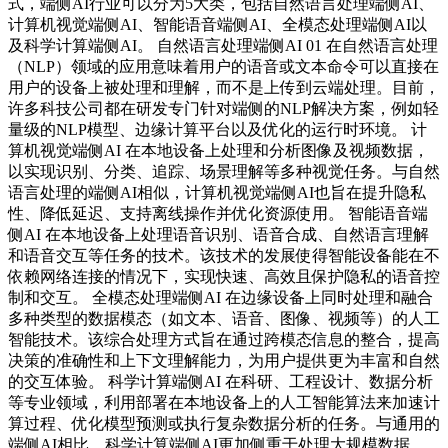
式，端侧AI行业可以分为5大类，包括自然语言处理端侧AI、
计算机视觉端侧AI、智能语音端侧AI、全模态处理端侧AI以
及科学计算端侧AI。 自然语言处理端侧AI 01 在自然语言处理
（NLP）领域的应用意味着用户的语音或文本命令可以直接在
用户的设备上被处理和理解，而不是上传到云端处理。目前，
许多科技公司都在研发专门针对端侧的NLP解决方案，例如轻
量级的NLP模型、边缘计算平台以及优化的运行时环境。 计
算机视觉端侧AI 在本地设备上处理和分析图像及视频数据，
以实现识别、分类、追踪、场景理解等多种视觉任务。与自然
语言处理的端侧AI相似，计算机视觉端侧AI也旨在提升隐私
性、降低延迟、支持离线操作并优化资源使用。 智能语音端
侧AI 在本地设备上处理语音识别、语音合成、自然语言理解
和语音交互等任务的技术。该技术的发展使得智能设备能在不
依赖网络连接的情况下，实现快速、高效且保护隐私的语音控
制和交互。 全模态处理端侧AI 在边缘设备上同时处理和融合
多种类型的数据模态（如文本、语音、图像、视频等）的人工
智能技术。该综合处理方式旨在通过跨模态信息的整合，提高
决策的准确性和上下文理解能力，为用户提供更为丰富和自然
的交互体验。 科学计算端侧AI 在科研、工程设计、数据分析
等专业领域，利用部署在本地设备上的人工智能算法来加速计
算过程、优化模型预测或执行复杂数据分析的任务。与通用的
端侧AI相比，科学计算端侧AI更加侧重于处理大规模数据