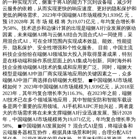
的一种实现方式，侧重于将AI的能力下沉到设备端，减少对
云服务的依赖，从而实现更快的响应速度、更好的隐私保护和
更低的网络需求。2023年中国端侧AI市场规模为1,939亿 元，
预 计2028年 其 市 场 规 模 将 为19,071亿元，年均复合增长率
为58%。技术进步和边缘计算的出现是端侧AI行业发展的驱动
因素，未来端侧AI将与云侧AI结合为混合式AI一同使用，采
用混合式AI，可在全球范围内实现成本效益、能效、性能提
升、隐私保护、安全性增强和个性化服务。 目前，中国主流
科技企业纷纷在端侧AI领域加大投入并取得显著成果，特别
是在移动端和操作系统层面上的AI集成与创新。同时海外科
技企业推动端侧AI技术的集成和应用更广泛。同时，端侧大
模型是端侧AI中游厂商实现落地应用的关键因素之一，众多
端侧AI中游厂商选择自研端侧大模型。 ◼中国端侧AI市场规
模如何？ 2023年中国端侧AI市场规模为1,939亿元，从2018至
2023年，其年均复合增长率为116.3%。在2023年之前，端侧
AI技术已在多个领域落地应用，其中智能安防和智能车载设
备是两个重要的应用领域。AI手机和AIPC开始兴起，两者庞
大的市场需求将在未来支撑端侧AI行业迅速发展。预计2028
年，中国端侧AI市场规模将为19,071亿元，年均复合增长率为
58%。 ◼中国端侧AI发展如何？ 混合式AI是指，终端设备和
云端服务器相互协作，根据具体场景和时间，合理分配AI计
算任务，以提供更优的用户体验，并高效利用计算资源。在特