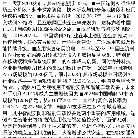
年，天玑9200发布，其AI性能提升35%。 ◼中国端侧AI行业经
历三个阶段：起步探索阶段、技术研发与初步落地阶段和应用
快速拓展阶段。◼起步探索阶段：2016-2017年，中国逐渐进
入端侧AI领域，且互联网巨头企业率先发力。这标志着中国
正式开启端侧AI领域的探索之旅。◼技术研发与初步落地阶
段：2018-2022年，中国端侧AI行业在本土创新企业的推动下
迅速启动，核心芯片研发、计算平台建设、广泛应用实践及性
能持续升级。◼应用快速拓展阶段：2023年至今，中国主流科
技企业纷纷在端侧AI领域加大投入并取得显著成果，特别是
在移动端和操作系统层面上的AI集成与创新。同时海外科技
企业推动端侧AI技术的集成和应用更广泛。 2023年中国端侧
AI市场规模为1,939亿元，预计2028年其市场规模中国端侧AI
行业综述——市场规模测算 将为19,071亿元，年均复合增长率
为58%，端侧AI已大规模用于智能安防和智能车载设备，未来
AI手机和AIPC将成为主要增长因素 ◼2023年中国端侧AI市场
规模为1,939亿元，从2018至2023年，其年均复合增长率为
116.3%。在2023年之前，端侧AI技术已在多个领域落地应
用，其中智能安防和智能车载设备是两个重要的应用领域。端
侧AI在智能安防领域的应用包括视频监控分析、面部识别、
异常行为检测等，以上技术能够实时分析监控数据，提高安防
系统的响应速度和准确性，从而增强公共安全。在智能交通和