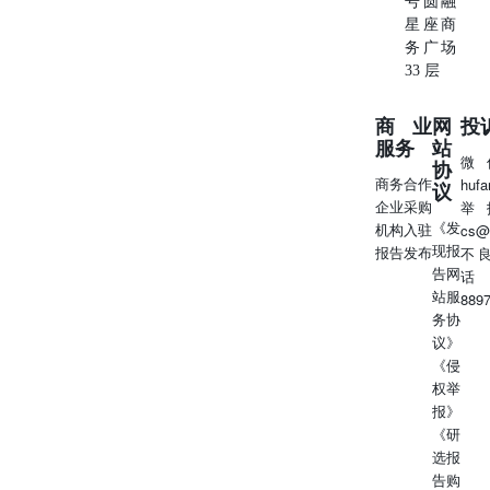
号圆融
2026. Under this shelf registration process, we may, from time
星座商
to time, offer common stock, preferred stock, debtsecurities,
务广场
warrants to purchase common stock, preferred stock or debt
33 层
securities, or any combination of the foregoing, either This
document is in two parts. The first part is this prospectus
商业
网
投
supplement, wh
服务
站
微
协
商务合作
huf
议
企业采购
举
《发
机构入驻
cs@
现报
报告发布
不
告网
话
站服
889
务协
议》
《侵
权举
报》
《研
选报
告购