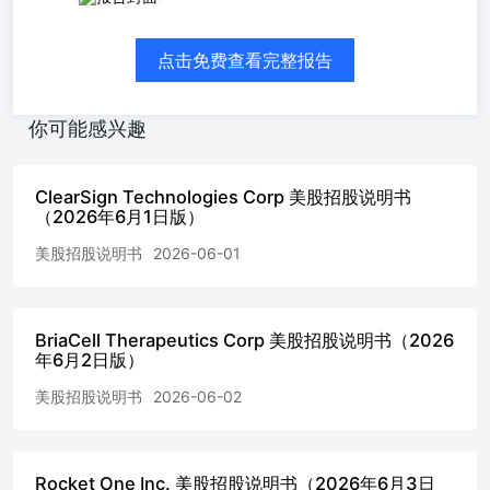
“Offering Agreement”) with H.C. Wainwright & Co.,
LLC(“Wainwright” or the “Sales Agent”), dated June 2, 2026,
点击免费查看完整报告
relating to the sale of shares of our common stock offered by
thisprospectus supplement and the accompanying prospectus. In
accordance with the terms of the Offering Agreement, we may
你可能感兴趣
offerand sell shares of our common stock, par value $0.001 per
share (“common stock”), having an aggregate offering price of
up to Sales of our common stock, if any, under this prospectus
ClearSign Technologies Corp 美股招股说明书
supplement and the accompanying prospectus will be made
（2026年6月1日版）
byany method permitted that is deemed an “at the market
offering” as defined in Rule 415 under the Securities Act of
美股招股说明书
2026-06-01
1933, asamended, or the Securities Act. If we and Wainwright
agree on any method of distribution other than sales of shares of
ourcommon stock into the Nasdaq Capital Market or another
BriaCell Therapeutics Corp 美股招股说明书（2026
existing trading market in the United States at market prices, we
年6月2日版）
will filea further prospectus supplement providing all
information about such offering as required by Rule 424(b)
美股招股说明书
2026-06-02
under the Securities Act. The Sales Agent will be entitled to a
commission equal to 3.0% of the gross sales price per share
sold. In connection withthe sale of shares of common stock on
our behalf, the Sales Agent will be deemed to be an
Rocket One Inc. 美股招股说明书（2026年6月3日