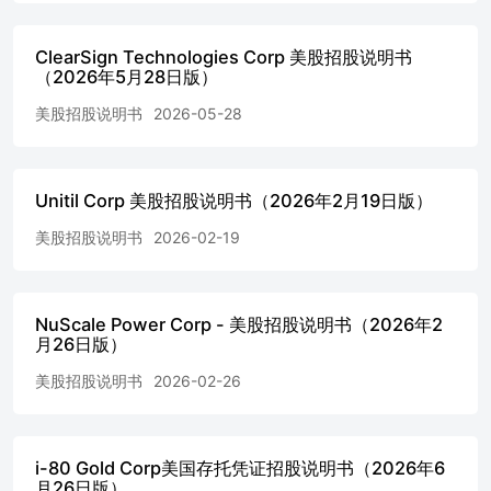
H.C. Wainwright & Co. The date of this prospectus supplement
is June 3, 2026. Prospectus Supplement ABOUT THIS
PROSPECTUS SUPPLEMENTCAUTIONARY NOTE
ClearSign Technologies Corp 美股招股说明书
（2026年5月28日版）
REGARDING FORWARD-LOOKING
STATEMENTSPROSPECTUS SUPPLEMENT
美股招股说明书
2026-05-28
SUMMARYRISK FACTORSUSE OF
PROCEEDSDESCRIPTION OF CAPITAL STOCKPLAN OF
DISTRIBUTIONDIVIDEND POLICYDILUTIONLEGAL
MATTERSEXPERTSWHERE YOU CAN FIND
Unitil Corp 美股招股说明书（2026年2月19日版）
ADDITIONAL INFORMATIONINCORPORATION OF
CERTAIN INFORMATION BY REFERENCE ABOUT THIS
美股招股说明书
2026-02-19
PROSPECTUSCAUTIONARY NOTE REGARDING
FORWARD-LOOKING STATEMENTSRISK FACTORSUSE
OF PROCEEDSTHE SECURITIES WE MAY
NuScale Power Corp - 美股招股说明书（2026年2
OFFERDESCRIPTION OF CAPITAL STOCKDESCRIPTION
月26日版）
OF DEBT SECURITIESDESCRIPTION OF
WARRANTSDESCRIPTION OF UNITSLEGAL
美股招股说明书
2026-02-26
OWNERSHIP OF SECURITIESPLAN OF
DISTRIBUTIONLEGAL MATTERSEXPERTSWHERE YOU
CAN FIND MORE INFORMATIONINCORPORATION OF
i-80 Gold Corp美国存托凭证招股说明书（2026年6
CERTAIN INFORMATION BY REFERENCE We have not,
月26日版）
and the Sales Agent has not, authorized anyone to provide you