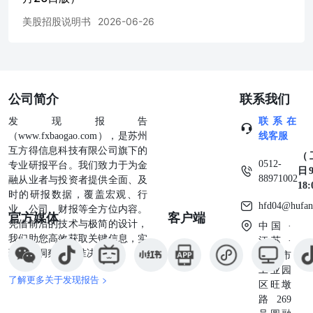
with information different from thatcontained or incorporated
美股招股说明书
2026-06-26
by reference in this prospectus supplement, the accompanying
prospectus or any free writing prospectuswe prepare or
authorize, and neither we nor the Sales Agent takes any
responsibility for any other information that others may
giveyou. This prospectus supplement is not an offer to sell, nor
公司简介
联系我们
is it a solicitation of an offer to buy, the securities in any
jurisdictionwhere the offer or sale is not permitted. You should
发现报告
联系在
not assume that the information contained in this prospectus
（www.fxbaogao.com），是苏州
线客服
supplement, theaccompanying prospectus or any free writing
互方得信息科技有限公司旗下的
（
prospectus is accurate as of any date other than the date on the
0512-
专业研报平台。我们致力于为金
日9
front cover of those Table of Contents ABOUT THIS
88971002
融从业者与投资者提供全面、及
18
PROSPECTUS SUPPLEMENT This prospectus supplement
时的研报数据，覆盖宏观、行
and the accompanying prospectus relate to the offering of our
hfd04@hufan
业、公司、财报等全方位内容。
官方媒体
客户端
common stock. Before buyingany of the common stock that we
凭借前沿的技术与极简的设计，
中国 ·
are offering, you should carefully read this prospectus
我们助您高效获取关键信息，实
江苏 ·
supplement, the accompanying prospectus, This prospectus
现深度洞察与精准决策。
苏州市
supplement and the accompanying prospectus are part of a
工业园
registration statement on Form S-3 (File No.333-293023) that
了解更多关于发现报告 >
区旺墩
we filed with the Securities and Exchange Commission, or
路269
SEC, and that was declared effective by the SEC onJanuary 30,