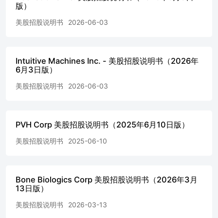
版）
“underwriter” within the meaning of theSecurities Act and the
compensation of the Sales Agent will be deemed to be
美股招股说明书
2026-06-03
underwriting commissions or discounts. We have also Our
common stock is listed on the Nasdaq Capital Market under the
symbol “ASTC.” On June 2, 2026, the last reportedsale price of
our common stock on the Nasdaq Capital Market was $42.50
Intuitive Machines Inc. - 美股招股说明书（2026年
per share. The aggregate market value of our outstanding
6月3日版）
common stock held by non-affiliates, or public float, is
美股招股说明书
2026-06-03
approximately$73,478,456, based on approximately 1,799,299
shares of outstanding common stock as of May 29, 2026, of
which approximately1,475,471 shares were held by non-
affiliates, and a price of $49.80 per share, which was the
PVH Corp 美股招股说明书（2025年6月10日版）
closing price of our common stock onthe Nasdaq Capital
Market on May 29, 2026. We have sold $0 of securities as
美股招股说明书
2025-06-10
calculated pursuant to General Instruction I.B.6 ofForm S-3
during the prior 12 calendar month period that ends on and
includes the date of this prospectus supplement. Pursuant to
Bone Biologics Corp 美股招股说明书（2026年3月
Neither the Securities and Exchange Commission, nor any state
13日版）
securities commission, nor any other regulatory body
hasapproved or disapproved of these securities or passed upon
美股招股说明书
2026-03-13
the adequacy or accuracy of this prospectus supplement or the