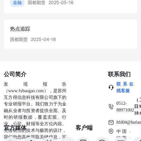
金融
国都期货
2025-05-16
热点追踪
国都期货
2025-04-16
公司简介
联系我们
发现报告
联系在
（www.fxbaogao.com），是苏州
线客服
互方得信息科技有限公司旗下的
（
0512-
专业研报平台。我们致力于为金
日9
88971002
融从业者与投资者提供全面、及
18
时的研报数据，覆盖宏观、行
hfd04@hufan
业、公司、财报等全方位内容。
官方媒体
客户端
凭借前沿的技术与极简的设计，
中国 ·
我们助您高效获取关键信息，实
江苏 ·