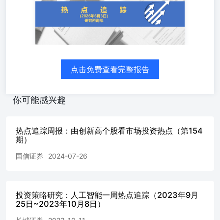
对本刊的任何想法！本刊所有信息均建立在可靠的资料来源
基础上。我们力求能为您提供精确的数据，客观的分析和全
面的观点。但我们必须声明，对所有信息可能导致的任何损
失概不负责。 本报告并不提供量身定制的投资建议。报告
的撰写并未虑及读者的具体财务状况及目标。国都期货研究
团队建议投资者应独立评估特定的投资和战略，并鼓励投资
点击免费查看完整报告
者征求专业财务顾问的意见。具体的投资或战略是否恰当取
决于投资者自身的状况和目标。 版权声明：（c）本报告版
权为国都期货有限公司所有。本刊所含文字、数据和图表未
你可能感兴趣
经国都期货有限公司书面许可，任何人不得以电子、机械、
影印、录音或其他任何形式复制、传播或存储于任何检索系
统。不经许可，复制本刊任何内容皆属违反版权法行为，可
热点追踪周报：由创新高个股看市场投资热点（第154
能将受到法律起诉，并承担与之相关的所有损失赔偿和法律
期）
费用。涉及版权的所有问题请垂询：010-84183008。 国都
期货期待与您携手，共创财富未来！
国信证券
2024-07-26
投资策略研究：人工智能一周热点追踪（2023年9月
25日~2023年10月8日）