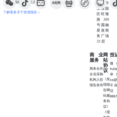
现深度洞察与精准决策。
苏州市
工业园
了解更多关于发现报告 >
区旺墩
路269
号圆融
星座商
务广场
33 层
商业
网
投
服务
站
微
协
商务合作
huf
议
企业采购
举
《发
机构入驻
cs@
现报
报告发布
不
告网
话
站服
889
务协
议》
《侵