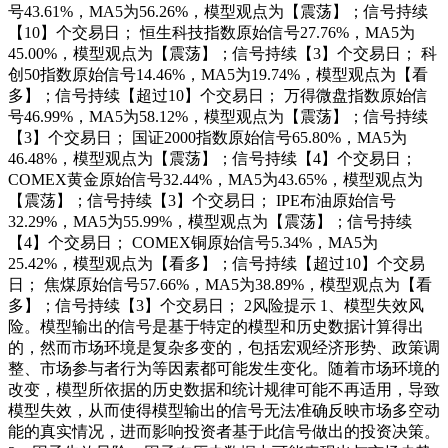
号43.61%，MA5为56.26%，模型观点为【震荡】；信号持续
【10】个交易日； 恒生科技指数原始信号27.76%，MA5为
45.00%，模型观点为【震荡】；信号持续【3】个交易日； 科
创50指数原始信号14.46%，MA5为19.74%，模型观点为【看
多】；信号持续【超过10】个交易日； 万得微盘指数原始信
号46.99%，MA5为58.12%，模型观点为【震荡】；信号持续
【3】个交易日； 国证2000指数原始信号65.80%，MA5为
46.48%，模型观点为【震荡】；信号持续【4】个交易日；
COMEX黄金原始信号32.44%，MA5为43.65%，模型观点为
【震荡】；信号持续【3】个交易日； IPE布油原始信号
32.29%，MA5为55.99%，模型观点为【震荡】；信号持续
【4】个交易日； COMEX铜原始信号5.34%，MA5为
25.42%，模型观点为【看多】；信号持续【超过10】个交易
日； 焦煤原始信号57.66%，MA5为38.89%，模型观点为【看
多】；信号持续【3】个交易日； 2风险提示 1、模型失效风
险。模型输出的信号是基于特定的模型和历史数据计算得出
的，然而市场环境是复杂多变的，包括宏观经济形势、政策调
整、市场参与者行为等因素都可能发生变化。随着市场环境的
改变，模型所依据的历史数据和统计规律可能不再适用，导致
模型失效，从而使得模型输出的信号无法准确反映市场多空动
能的真实情况，进而影响投资者基于此信号做出的投资决策。