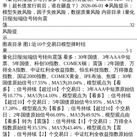
率｜超长债发行前后，谁在砸盘？》2026-06-01 ❖风险提示：
模型失效风险，因子失效风险，数据质量风险 内容目录 1量化
日报|短端信号转向震
荡....................................................................................................32
风险提
示.........................................................................................................
图表目录 图1:近10个交易日模型择时结
果.................................................................................................5 1
量化日报|短端信号转向震荡 看多：30年国债、3年AAA中短
票、5年国债、科创50指数、COMEX铜； 震荡：2年国债、万
得全A指数、中证红利全收益指数、恒生科技指数、万得微盘
指数、国证2000指数、COMEX黄金、IPE布油、焦煤； 30年
国债原始信号17.55%，MA5为20.04%，模型观点为【看
多】；信号持续【超过10】个交易日； 3年AAA中短票原始信
号10.77%，MA5为14.10%，模型观点为【看多】；信号持续
【超过10】个交易日； 5年国债原始信号9.95%，MA5为
17.28%，模型观点为【看多】；信号持续【超过10】个交易
日； 2年国债原始信号66.09%，MA5为49.92%，模型观点由
【看多】转为【震荡】；信号持续【1】个交易日； 万得全A
指数原始信号35.53%，MA5为43.46%，模型观点为【震
荡】，信号持续【2】个交易日； 中证红利全收益指数原始信