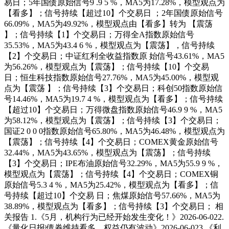
易日；5年国债原始信号9 .9 5 %，MA5为17.28%，模型观点为
【看多】；信号持续【超过10】个交易日 ；2年国债原始信号
66.09%，MA5为49.92%，模型观点由【看多】转为 【震荡
】；信号持续【1】个交易日；万得全A指数原始信号
35.53%，MA5为43.4 6 %，模型观点为【震荡】，信号持续
【2】个交易日；中证红利全收益指数原 始信号43.61%，MA5
为56.26%，模型观点为【震荡】；信号持续【10】个交易
日；恒生科技指数原始信号27.76%，MA5为45.00%，模型观
点为【震荡 】；信号持续【3】个交易日；科创50指数原始信
号14.46%，MA5为19.7 4 %，模型观点为【看多】；信号持续
【超过10】个交易日；万得微盘指数原始信号46.9 9 %，MA5
为58.12%，模型观点为【震荡】；信号持续【3】个交易日；
国证2 0 0 0指数原始信号65.80%，MA5为46.48%，模型观点为
【震荡】；信号持续【4】个交易日；COMEX黄金原始信号
32.44%，MA5为43.65%，模型观点为【震荡】；信号持续
【3】个交易日；IPE布油原始信号32.29%，MA5为55.9 9 %，
模型观点为【震荡】；信号持续【4】个交易日；COMEX铜
原始信号5.3 4 %，MA5为25.42%，模型观点为【看多】；信
号持续【超过10】个交易 日；焦煤原始信号57.66%，MA5为
38.89%，模型观点为【看多】；信号持续【3】个交易日； 相
关报告 1.《5月，机构行为已经开始发生变化！》2026-06-022.
《量化日报|债券维持看多，权益仍有波动》2026-06-023.《利