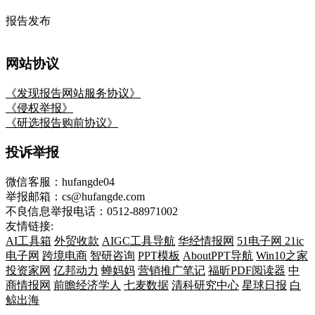
报告发布
网站协议
《发现报告网站服务协议》
《侵权举报》
《研选报告购前协议》
投诉举报
微信客服：hufangde04
举报邮箱：cs@hufangde.com
不良信息举报电话：0512-88971002
友情链接:
AI工具箱
外贸收款
AIGC工具导航
华经情报网
51电子网
21ic
电子网
跨境电商
智研咨询
PPT模板
AboutPPT导航
Win10之家
投资家网
亿邦动力
蝉妈妈
营销推广笔记
福昕PDF阅读器
中
商情报网
前瞻经济学人
七麦数据
清科研究中心
星球日报
白
鲸出海