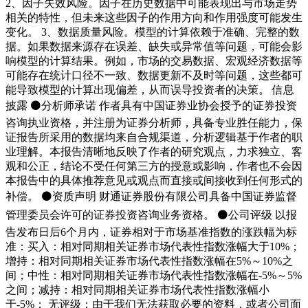
2、因子失效风险。因子在历史数据中可能表现出与市场走势
相关的特性，但未来这些因子的作用方向和作用强度可能发生
变化。 3、数据质量风险。模型的计算依赖于准确、完整的数
据。如果数据来源存在误差、缺失或异常值等问题，可能会影
响模型的计算结果。例如，市场的交易数据、宏观经济数据等
可能存在统计口径不一致、数据更新不及时等问题，这些都可
能导致模型的计算出现偏差，从而误导投资者的决策。 信息
披露 ⚫分析师承诺 作者具有中国证券业协会授予的证券投资
咨询执业资格，并注册为证券分析师，具备专业胜任能力，保
证报告所采用的数据均来自合规渠道，分析逻辑基于作者的职
业理解。本报告清晰地反映了作者的研究观点，力求独立、客
观和公正，结论不受任何第三方的授意或影响，作者也不会因
本报告中的具体推荐意见或观点而直接或间接收到任何形式的
补偿。 ⚫资质声明 财通证券股份有限公司具备中国证券监督
管理委员会许可的证券投资咨询业务资格。 ⚫公司评级 以报
告发布日后6个月内，证券相对于市场基准指数的涨跌幅为标
准：买入：相对同期相关证券市场代表性指数涨幅大于10%；
增持：相对同期相关证券市场代表性指数涨幅在5%～10%之
间；中性：相对同期相关证券市场代表性指数涨幅在-5%～5%
之间；减持：相对同期相关证券市场代表性指数涨幅小
于-5%； 无评级：由于我们无法获取必要的资料，或者公司面