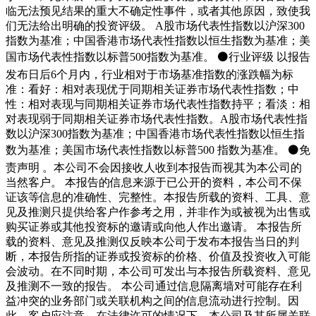
临无法预见结果的重大不确定性事件，或者其他原因，致使我
们无法给出明确的投资评级。 A股市场代表性指数以沪深300
指数为基准；中国香港市场代表性指数以恒生指数为基准；美
国市场代表性指数以标普500指数为基准。 ⚫行业评级 以报告
发布日后6个月内，行业相对于市场基准指数的涨跌幅为标
准：看好：相对表现优于同期相关证券市场代表性指数；中
性：相对表现与同期相关证券市场代表性指数持平；看淡：相
对表现弱于同期相关证券市场代表性指数。A股市场代表性指
数以沪深300指数为基准；中国香港市场代表性指数以恒生指
数为基准；美国市场代表性指数以标普500 指数为基准。 ⚫免
责声明 。本公司不会因接收人收到本报告而视其为本公司的
当然客户。 本报告的信息来源于已公开的资料，本公司不保
证该等信息的准确性、完整性。本报告所载的资料、工具、意
见及推测只提供给客户作参考之用，并非作为或被视为出售或
购买证券或其他投资标的邀请或向他人作出邀请。 本报告所
载的资料、意见及推测仅反映本公司于发布本报告当日的判
断，本报告所指的证券或投资标的价格、价值及投资收入可能
会波动。在不同时期，本公司可发出与本报告所载资料、意见
及推测不一致的报告。 本公司通过信息隔离墙对可能存在利
益冲突的业务部门或关联机构之间的信息流动进行控制。因
此，客户应注意，在法律许可的情况下，本公司及其所属关联