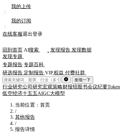
我的上传
我的订阅
在线客服
退出登录
回到首页
AI
搜索
发现报告
发现数据
发现专题
专题报告
专题百科
研选报告
定制报告
VIP
权益
付费社群
发现一下
行业研究
公司研究
宏观策略
财报
招股书
会议纪要
Token
低空经济
十五五
AIGC
大模型
当前位置：首页
/
其他报告
/
报告详情