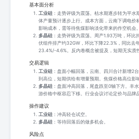
基本面分析
工业硅
：走势评级为震荡。枯水期逐步转为平水
体产量预计逐步上行。成本方面，云南下调电价
影响成本，需等待焦煤影响淡化带来的作空机会
多晶硅
：走势评级为震荡。周产1.93万吨，环比持
伏组件排产约32GW，环比下降22.3%，同比去年
23.4%/-4.6%。反内卷概念被提及，短期无实
交易逻辑
工业硅
：盘面小幅回落，云南、四川合计新增2
到高位，短期供给有增量预期。焦煤价格高位影
多晶硅
：盘面冲高回落，尾盘跌至0轴下方。丰
游价格中枢容忍下移。行业会议讨论定价与品牌
操作建议
工业硅
：冲高轻仓试空。
多晶硅
：等待回落后的做多机会。
风险点