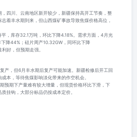
期，四川、云南地区新开较少，新疆保持高开工节奏，整
标志着丰水期到来，但山西煤矿事故导致焦煤价格高位，
。
平，库存32.1万吨，环比下降4.18%。需求方面，4月光
下降44%；硅片周产10.32GW，同环比下降
质性利好，但预期走强。
台复产，但6月丰水期后复产可能加速。新疆检修后开工回
响成本，等待焦煤影响淡化带来的作空机会。
水期预期下产量难有较大增量，但现货价格环比下滑，下
品质挂钩，大部分标品仍按成本定价。