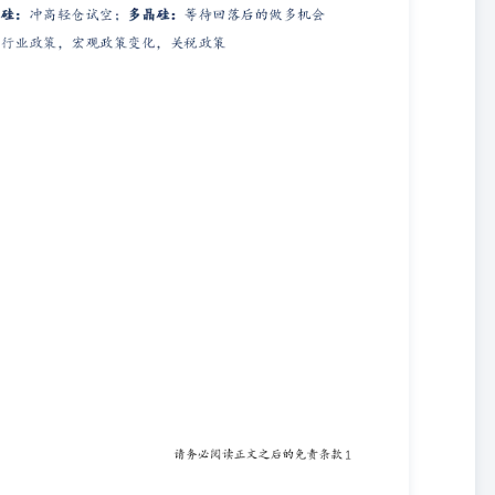
 此报告所载的全部内容仅作参考之用。此报告的内容不构成对任何人
为客户。 如果在任何国家或地区管辖范围内，本报告内容或其适用与
、规则或规定内容相抵触，或者信达期货未被授权在当地提供这种信息
人或组织，任何个人或组织也不得在当地查看或使用本报告。本报告所
 除非另有说明，信达期货拥有本报告的版权和/或其他相关知识产权。
得以任何方式复制、转载、引用、刊登、发表、发行、修改、翻译此报
用的所有商标、服务标记及标记均为信达期货所有或经合法授权被许可
权人的书面许可，任何单位或个人不得使用该商标、服务标记及标记。
 责 任 公 司 ， 系 经 中 国 证 券 监 督 管 理 委 员 会 核 发 《 经 营
记 注册（统 一 社会 信 用 代 码：913300001000226378），由 信 达
人 民 币 ， 是 国 内 规 范 化 、 信 誉 高 的 大 型 期 货 公 司之 一 。
单 位 ， 为 上 海 期 货 交 易 所 、 郑 州 商 品 交 易 所 、 大 连商 品 交
员 、 上 海 国 际 能 源 交 易 中 心 会 员 、 中 国 证 券 投 资 基金 业 协