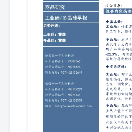
师从业资格证号：F3080463投资咨询证号：Z0018424联
云南、四川合计新增2台复产，总体复产速度偏慢，但是
价，标志着丰水期的到来，成本有实质性的下移。新疆开
西煤矿重大事故的影响持续，直接相关地区的减产恢复目
待焦煤影响淡化带来的作空机会 张岱玮—有色分析师从业资格证号
28132578邮箱：zhangdaiwei@cindasc.co
可能难有较大的增量，但是也并无明确减产。同时现货价
昨日传出行业会议中有关于定价的讨论，疑似谈到将价格
辑。 操作建议：工业硅：冲高轻仓试空；多晶硅：等待回
信达期货有限公司CINDAFUTURESCO.LTD杭州市萧山
来源：SMM，信达期货研究所 资料来源：SMM，信达期
货研究所 资料来源：SMM，信达期货研究所 资料来源：
研究所 资料来源：SMM，信达期货研究所 资料来源：S
究所 资料来源：SMM，信达期货研究所 多晶硅 一、供
究所 资料来源：SMM，信达期货研究所 二、下游需求端
所 资料来源：SMM，信达期货研究所 资料来源：SMM
SMM，信达期货研究所 免责声明 本报告由信达期货有限
业务资格，交易咨询业务资格：证监许可【2011】144
公司力求但不保证该信息的准确性和完整性，因此任何人
完整性产生任何依赖，且信达期货不对因使用此报告及所
本报告仅反映编写人的不同设想、见解及分析方法。同时