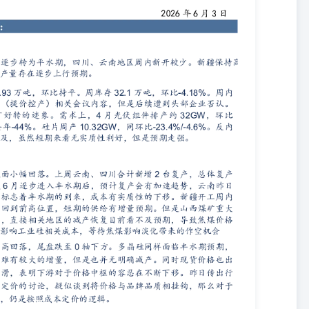
系电话：0571-28132615 交易逻辑： 工业硅：昨日盘面小幅回落。上周
6月逐步进入丰水期后，预计复产会有加速趋势，云南昨日已经下调电
工周内完成检修，开工回到前高位置，短期的供给有增量预期。但是山
前看不及预期，导致焦煤价格盘踞高位，进而影响工业硅相关成本，等
：F03107229投资咨询证号：Z0021531联系电话：0571-
m 多晶硅：盘面冲高回落，尾盘跌至0轴下方。多晶硅同样面临丰水期预期，虽然产量上
格也出现周度的环比下滑，表明下游对于价格中枢的容忍在不断下移。
与品牌品质相挂钩，那么对于大部分标品来说，仍是按照成本定价的逻
落后的做多机会 风险点：光伏行业政策，宏观政策变化，关税政策
区钱江世纪城天人大厦19-20楼邮编：311200 工业硅 一、供应端： 资料
货研究所 资料来源：SMM，信达期货研究所 资料来源：SMM，信达期
SMM，信达期货研究所 二、下游需求端： 资料来源：SMM，信达期货
MM，信达期货研究所 三、升贴水情况： 资料来源：SMM，信达期货研
应端 资料来源：SMM，信达期货研究所 资料来源：SMM，信达期货研
： 资料来源：SMM，信达期货研究所 资料来源：SMM，信达期货研究
，信达期货研究所 资料来源：SMM，信达期货研究所 资料来源：
公司（以下简称“信达期货”）制作及发布。 本公司已取得期货交易咨询
5号。 本研究报告是基于本公司认为可靠的且目前已公开的信息撰写，本
不得对本报告所载的信息、观点以及数据的准确性、可靠性、时效性及
载材料而造成的损失承担任何责任。本报告不应取代个人的独立判断。
，本公司不保证文中观点或陈述不会发生任何变更，在不同时期，本公