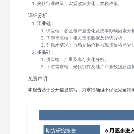
光伏行业政策，宏观政策变化，关税政策。
详细分析
工业硅
：
供应端：各区域产量变化及成本影响因素分
下游需求端：相关需求数据及趋势分析。
升贴水情况：市场交易价格与现货价格差异
多晶硅
：
供应端：产量及库存变化分析。
下游需求端：光伏组件及硅片产量数据及趋
免责声明
本报告基于公开信息撰写，力求准确但不保证完全准
期货研究报告 2026年6月3日 00[Table_ReportDa
硅：震荡 工业硅：枯水期逐步转为平水期，四川、云南
期。 多晶硅：周产1.93万吨，环比持平。周库存32.1
后续遭到头部企业否认。周产和库存确有好转的迹象。需求上，
周产10.32GW，同环比-23.4%/-4.6%。反内卷