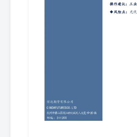
司可发出与本报告所载资料、意见及推测不一致的报告。
的投资建议，且信达期货不会因接收人收到此报告而视其
任何政府机构、监管机构、自律组织或者清算机构的法律
或服务，那么本报告的内容并不意图提供给这些地区的个
载的内容并非适用于所有国家或地区或者适用于所有人。
未经信达期货有限公司事先书面许可，任何单位或个人不
告的全部或部分材料、内容。除非另有说明，本报告中使
使用的商标、服务标记及标记。未经信达期货或商标所有
信 达 期 货 有 限 公 司 是 专 营 国 内 期 货 业 务 的 有 限
期货 业 务许 可 证》，浙 江 省工 商 行 政 管 理局 核 准 登 
证 券 股 份 有 限 公 司 全 资 控 股 ， 注 册 资 本6亿 元 
公 司 现 为 中 国 金 融 期 货 交 易 所 全 面 结 算 会 员 
易 所 全 权 会 员 单 位 ， 为 中 国 证 券 业 协 会 观 察 
会 观 察 会 员 。 【 全 国 分 支 机 构 】