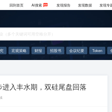
回到首页
AI
搜索
发现报告
发现数据
发现专
究
宏观策略
财报
招股书
会议纪要
Token
AIGC
大模型
步进入丰水期，双硅尾盘回落
续