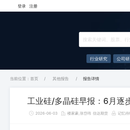
登录
注册
行业研究
公司研
当前位置：首页
/
其他报告
/
报告详情
工业硅/多晶硅早报：6月逐
2026-06-03
楼家豪,张岱玮
信达期货
记忆待