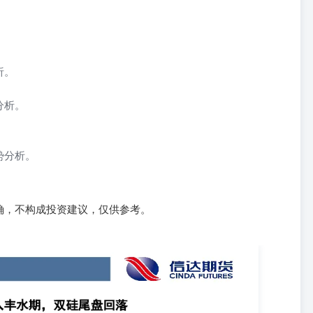
析。
分析。
势分析。
确，不构成投资建议，仅供参考。
te]报告日期： 商品研究 报告内容摘要: 基本面： 走势评级： 工业硅：震荡多晶
地区周内新开较少。新疆保持高开工节奏，整体产量存在逐步上行预
万吨，环比-4.18%。周内再次传出反内卷（提价控产）相关会议内容，但是
4月光伏组件排产约32GW，环比-22.3%，同比去年-44%。硅片
概念再次被提及，虽然短期来看无实质性利好，但是预期走强。 楼家豪—有色分析