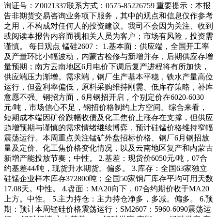
询证号：Z0021337联系方式：0575-85226759 重要提示：本报
告非期货交易咨询业务项下服务，其中的观点和信息仅作参考
之用，不构成对任何人的投资建议。我司不会因为关注、收到
或阅读本报告内容而视相关人员为客户；市场有风险，投资需
谨慎。 每日观点 锰硅2607： 1.基本面：供应端，全国开工率
及产量环比小幅波动，内蒙古检修与新增并存，后期供应存增
量预期；南方云南地区6月电价下调后复产进程将有所加快，
供应端压力渐增。需求端，钢厂生产基本平稳，铁水产量高位
运行，但盈利率偏低，原料采购维持刚需、低库存策略，补库
意愿不强。钢招方面，6月钢招开启，个别定价在6020-6030
元/吨，市场信心不足，钢招价格制约上方空间。综合来看，
短期成本端因矿价跌幅收债及化工焦价上涨存在支撑，但供应
趋增预期与谨慎的需求情绪继续博弈，预计硅锰价格维持窄幅
震荡运行。本周重点关注锰矿外盘招标价格、钢厂6月钢招放
量及定价、化工焦价格变化情况，以及云南地区复产和内蒙古
新增产能投放节奏；中性。 2.基差：现货价6050元/吨，07合
约基差44/吨，现货升水期货。偏多。 3.库存：全国63家独立
硅锰企业样本库存372800吨；全国50家钢厂库存平均可用天数
17.08天。中性。 4.盘面：MA20向下，07合约期价收于MA20
上方。中性。 5.主力持仓：主力持仓净多，多减。偏多。 6.预
期：预计本周锰硅价格震荡运行；SM2607：5960-6090震荡运