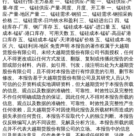
行。 锰硅行情-主力基差 一、锰硅供应-产能 一、锰硅供应-产
量-年度 一、锰硅供应-产量-周度、月度、开工率 一、锰硅供
应-产量-地区产量 二、锰硅需求-钢招 二、锰硅需求-钢招采购
价格 二、锰硅需求-日均铁水和盈利 三、锰硅进出口 四、锰
硅库存-厂库、钢厂库存 五、锰硅成本-锰矿-进口量 五、锰硅
成本-锰矿-港口库存、可用天数 五、锰硅成本-锰矿-高品矿港
口库存 五、锰硅成本-锰矿-天津港锰矿价格 五、锰硅成本-地
区 六、锰硅利润-地区 免责声明 本报告的著作权属于大越期
货股份有限公司。未经大越期货股份有限公司书面授权，任何
人不得更改或以任何方式发送、翻版、复制或传播此报告的全
部或部分材料、内容。如引用、刊发，须注明出处为大越期货
股份有限公司，且不得对本报告进行有悖原意的引用、删节和
修改。 本报告基于大越期货股份有限公司及其研究人员认为
可信的公开资料或实地调研资料，但大越期货对于本报告所载
的信息、观点以及数据的准确性、可靠性、时效性以及完整性
不作任何明确或隐含的保证。因此任何人不得对本报告所载的
信息、观点以及数据的准确性、可靠性、时效性及完整性产生
任何依赖，且大越期货不对因使用此报告及所载材料而造成的
损失承担任何责任。本报告不应取代个人的独立判断。本报告
仅反映编写人的不同设想、见解及分析方法。本报告所载的观
点并不代表大越期货股份有限公司的立场。 本报告中的信息
以及所表达意见，仅作参考之用，不构成任何投资、法律、会