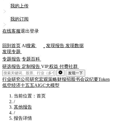
我的上传
我的订阅
在线客服
退出登录
回到首页
AI
搜索
发现报告
发现数据
发现专题
专题报告
专题百科
研选报告
定制报告
VIP
权益
付费社群
发现一下
行业研究
公司研究
宏观策略
财报
招股书
会议纪要
Token
低空经济
十五五
AIGC
大模型
当前位置：首页
/
其他报告
/
报告详情