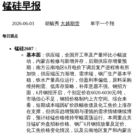
锰硅早报
2026-06-03
胡毓秀
大越期货
单字一个翔
每日观点
锰硅2607
：
基本面
：供应端，全国开工率及产量环比小幅波
动，内蒙古检修与新增并存，后期供应存增量预
期；南方云南地区6月电价下调后复产进程将有所
加快，供应端压力渐增。需求端，钢厂生产基本平
稳，铁水产量高位运行，但盈利率偏低，原料采购
维持刚需、低库存策略，补库意愿不强。钢招方
面，6月钢招开启，个别定价在6020-6030元/吨，
市场信心不足，钢招价格制约上方空间。综合来
看，短期成本端因矿价跌幅收债及化工焦价上涨存
在支撑，但供应趋增预期与谨慎的需求情绪继续博
弈，预计硅锰价格维持窄幅震荡运行。本周重点关
注锰矿外盘招标价格、钢厂6月钢招放量及定价、
化工焦价格变化情况，以及云南地区复产和内蒙古