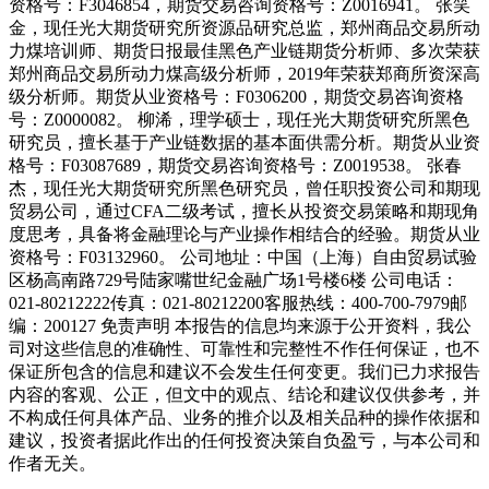
资格号：F3046854，期货交易咨询资格号：Z0016941。 张笑
金，现任光大期货研究所资源品研究总监，郑州商品交易所动
力煤培训师、期货日报最佳黑色产业链期货分析师、多次荣获
郑州商品交易所动力煤高级分析师，2019年荣获郑商所资深高
级分析师。期货从业资格号：F0306200，期货交易咨询资格
号：Z0000082。 柳浠，理学硕士，现任光大期货研究所黑色
研究员，擅长基于产业链数据的基本面供需分析。期货从业资
格号：F03087689，期货交易咨询资格号：Z0019538。 张春
杰，现任光大期货研究所黑色研究员，曾任职投资公司和期现
贸易公司，通过CFA二级考试，擅长从投资交易策略和期现角
度思考，具备将金融理论与产业操作相结合的经验。期货从业
资格号：F03132960。 公司地址：中国（上海）自由贸易试验
区杨高南路729号陆家嘴世纪金融广场1号楼6楼 公司电话：
021-80212222传真：021-80212200客服热线：400-700-7979邮
编：200127 免责声明 本报告的信息均来源于公开资料，我公
司对这些信息的准确性、可靠性和完整性不作任何保证，也不
保证所包含的信息和建议不会发生任何变更。我们已力求报告
内容的客观、公正，但文中的观点、结论和建议仅供参考，并
不构成任何具体产品、业务的推介以及相关品种的操作依据和
建议，投资者据此作出的任何投资决策自负盈亏，与本公司和
作者无关。