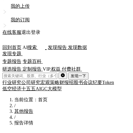
我的上传
我的订阅
在线客服
退出登录
回到首页
AI
搜索
发现报告
发现数据
发现专题
专题报告
专题百科
研选报告
定制报告
VIP
权益
付费社群
发现一下
行业研究
公司研究
宏观策略
财报
招股书
会议纪要
Token
低空经济
十五五
AIGC
大模型
当前位置：首页
/
其他报告
/
报告详情