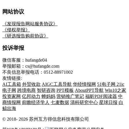
网站协议
《发现报告网站服务协议》
《侵权举报》
《研选报告购前协议》
投诉举报
微信客服：hufangde04
举报邮箱：cs@hufangde.com
不良信息举报电话：0512-88971002
友情链接:
AI工具箱
外贸收款
AIGC工具导航
华经情报网
51电子网
21ic
电子网
跨境电商
智研咨询
PPT模板
AboutPPT导航
Win10之家
投资家网
亿邦动力
蝉妈妈
营销推广笔记
福昕PDF阅读器
中
商情报网
前瞻经济学人
七麦数据
清科研究中心
星球日报
白
鲸出海
© 2018-
2026
苏州互方得信息科技有限公司