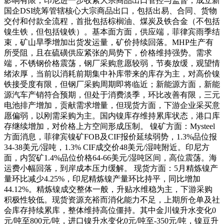
影响有限；印尼进一步收紧大宗商品出口管控与监督，成立新
国企DSI统筹管辖核心大宗商品出口，包括出易、合同、货物
交付和付款全流程，首批包括棕榈油、煤炭及铁合金（不包括
镍生铁，但包括镍铁）。基本面方面，供应端，菲律宾雨季结
束，矿山旱季增加出货发运量，矿价持续回落。MHP生产有
所受阻，且在硫磺供应紧张的局势下，价格维持强势。需求
端，不锈钢价格震荡，钢厂采购意愿较弱，节奏放缓，观望情
绪浓厚，当前以消耗前期集中补库带来的库存为主，对高价镍
铁接受度有限，但钢厂采购周期即将临近；新能源方面，新能
源汽车产销符合预期，但处于消费淡季，环比改善有限，三元
电池排产增加，贡献需求增量，但现货方面，下游企业采买意
愿偏弱，以刚需采购为主。国内镍库存维持累库状态，港口库
存继续增加，对价格上方空间形成压制。 镍矿方面：Mysteel
方面消息，菲律宾镍矿FOB及CIF报价延续弱势，1.3%品位报
34-38美元/湿吨，1.3% CIF成交价48美元/湿吨附近。印尼方
面，内贸矿1.4%品位价格64-66美元/湿吨区间，高位震荡。海
运费小幅回落，到岸成本压力缓解。 现货方面：5月精炼镍产
量环比减少4.25%，印尼精炼镍产量环比持平，同比增加
44.12%。精炼镍成交整体一般，升贴水维稳为主，下游采购
积极性较低。现货资源充裕而消化能力不足，上期所仓单及社
会库存持续累库，整体维持高位僵持。其中金川镍升水变化0
元/吨至800元/吨，进口镍升水变化0元/吨至-350元/吨，镍豆升