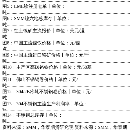
吨..........................................................................................................
图5：LME镍注册仓单丨单位：
吨.........................................................................................................
图6：SMM镍六地总库存丨单位：
吨.........................................................................................................
图7：红土镍矿主流报价丨单位：美元/湿
吨.........................................................................................................
图8：中国主流镍铁价格丨单位：元/镍
点.........................................................................................................
图9：中国主流进口铬矿价格丨单位：元/千
吨.........................................................................................................
图10：主产区高碳铬铁价格丨单位：元/50基
吨.........................................................................................................
图11：佛山不锈钢卷价格丨单位：元/
吨.........................................................................................................
图12：304/2B冷轧不锈钢卷价格丨单位：元/
吨.........................................................................................................
图13：304不锈钢主流生产利润率丨单位：
%..........................................................................................................
图14：不锈钢总库存丨单位：
吨..........................................................................................................
资料来源：SMM，华泰期货研究院 资料来源：SMM，华泰期