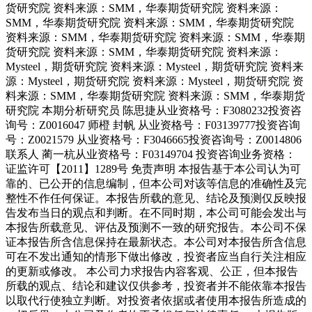
货研究院 资料来源：SMM，华泰期货研究院 资料来源：
SMM，华泰期货研究院 资料来源：SMM，华泰期货研究院
资料来源：SMM，华泰期货研究院 资料来源：SMM，华泰期
货研究院 资料来源：SMM，华泰期货研究院 资料来源：
Mysteel，期货研究院 资料来源：Mysteel，期货研究院 资料来
源：Mysteel，期货研究院 资料来源：Mysteel，期货研究院 资
料来源：SMM，华泰期货研究院 资料来源：SMM，华泰期货
研究院 本期分析研究员 陈思捷从业资格号：F3080232投资咨
询号：Z0016047 师橙 封帆 从业资格号：F03139777投资咨询
号：Z0021579 从业资格号：F3046665投资咨询号：Z0014806
联系人 蔺一杭从业资格号：F03149704 投资咨询业务资格：
证监许可【2011】1289号 免责声明 本报告基于本公司认为可
靠的、已公开的信息编制，但本公司对该等信息的准确性及完
整性不作任何保证。本报告所载的意见、结论及预测仅反映报
告发布当日的观点和判断。在不同时期，本公司可能会发出与
本报告所载意见、评估及预测不一致的研究报告。本公司不保
证本报告所含信息保持在最新状态。本公司对本报告所含信息
可在不发出通知的情形下做出修改，投资者应当自行关注相应
的更新或修改。 本公司力求报告内容客观、公正，但本报告
所载的观点、结论和建议仅供参考，投资者并不能依靠本报告
以取代行使独立判断。对投资者依据或者使用本报告所造成的