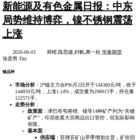
新能源及有色金属日报：中东
局势维持博弈，镍不锈钢震荡
上涨
2026-06-03
师橙,陈思捷,封帆,蔺一杭
华泰期货
张彦男 Tim
镍品种
市场分析
：沪镍主力合约6月2日开于144380元/吨，收于
144850元/吨，上涨1.14%，成交量为290015手，持仓量
122571手。
走势分析
：
政策面
：津巴布韦将锂、镍等14种矿产列为“关键
矿产”，印尼收紧大宗商品出口管控，但实际影响
有限。
基本面
：
供应端
：菲律宾矿山旱季增加出货，矿价回