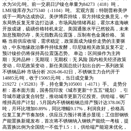
水为50元/吨。前一交易日沪镍仓单量为84273（418）吨，
LME镍库存为275340（-1104）吨。 宏观方面：特朗普称美伊
或于一周内达成协议。美伊博弈持续，双方持续交换意见，中
东局势反复无常边打边谈，市场风险情绪再起，霍尔木兹海峡
开放成谜，硫磺价格转机未定。美国通胀水平已然较高，未来
加息预期仍存，美元指数高位震荡，压制有色金属价格。 策
略 当前供应收缩，需求稳定，政策面成为镍价走势的主要驱
动，中东地缘政治事件持续发酵，印尼镍相关政策反复不定，
预计镍价仍将保持高位震荡态势。 单边：区间操作为主跨
期：无跨品种：无期现：无期权：无 风险 国内相关经济政策
变动，印尼政策变动，新任美国总统计划出台的一系列政策
不锈钢品种 市场分析 2026-06-02日，不锈钢主力合约开于
14885元/吨，收于15065元/吨，当日成交量为
219272（+35283）手，持仓量为105001（-4171）手。 走势分
析：基本面方面，国务院印发《城市更新“十五五”规划》，引
导城市建设复合转型，推动城市更新万亿投资。供给端，钢厂
维持高排产计划，5月国内不锈钢粗钢总排产预计达378.06万
吨，月环比增加0.89%，同比增幅9.17%，利润良好，价格高
位复工复产节奏加快，供应压力预计将逐步显现；工信部钢铁
产能置换新规发布，首次将不锈钢纳入钢铁产能统一考核，提
高置换比例为全国统一不低于1.5：1，供给端产能迎来优化，