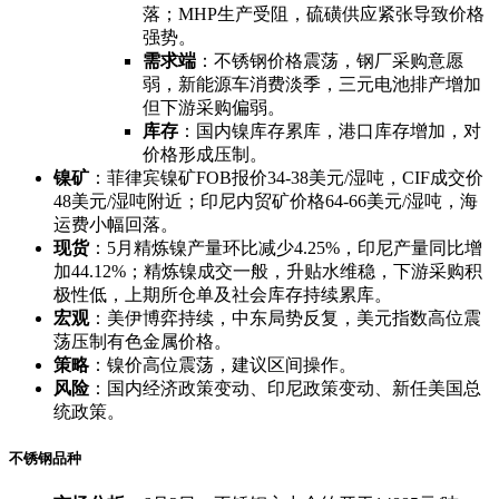
落；MHP生产受阻，硫磺供应紧张导致价格
强势。
需求端
：不锈钢价格震荡，钢厂采购意愿
弱，新能源车消费淡季，三元电池排产增加
但下游采购偏弱。
库存
：国内镍库存累库，港口库存增加，对
价格形成压制。
镍矿
：菲律宾镍矿FOB报价34-38美元/湿吨，CIF成交价
48美元/湿吨附近；印尼内贸矿价格64-66美元/湿吨，海
运费小幅回落。
现货
：5月精炼镍产量环比减少4.25%，印尼产量同比增
加44.12%；精炼镍成交一般，升贴水维稳，下游采购积
极性低，上期所仓单及社会库存持续累库。
宏观
：美伊博弈持续，中东局势反复，美元指数高位震
荡压制有色金属价格。
策略
：镍价高位震荡，建议区间操作。
风险
：国内经济政策变动、印尼政策变动、新任美国总
统政策。
不锈钢品种