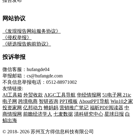
报告发布
网站协议
《发现报告网站服务协议》
《侵权举报》
《研选报告购前协议》
投诉举报
微信客服：hufangde04
举报邮箱：cs@hufangde.com
不良信息举报电话：0512-88971002
友情链接:
AI工具箱
外贸收款
AIGC工具导航
华经情报网
51电子网
21ic
电子网
跨境电商
智研咨询
PPT模板
AboutPPT导航
Win10之家
投资家网
亿邦动力
蝉妈妈
营销推广笔记
福昕PDF阅读器
中
商情报网
前瞻经济学人
七麦数据
清科研究中心
星球日报
白
鲸出海
© 2018-
2026
苏州互方得信息科技有限公司