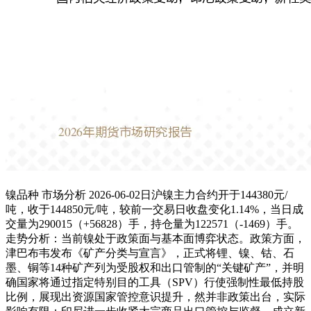
镍品种 市场分析 2026-06-02日沪镍主力合约开于144380元/
吨，收于144850元/吨，较前一交易日收盘变化1.14%，当日成
交量为290015（+56828）手，持仓量为122571（-1469）手。
走势分析：当前镍处于政策面与基本面博弈状态。政策方面，
津巴布韦发布《矿产分类与宣言》，正式将锂、镍、钴、石
墨、铜等14种矿产列为受股权和出口管制的“关键矿产”，并明
确国家将通过指定特别目的工具（SPV）行使强制性最低持股
比例，展现出资源国家管控意识提升，然并非政策出台，实际