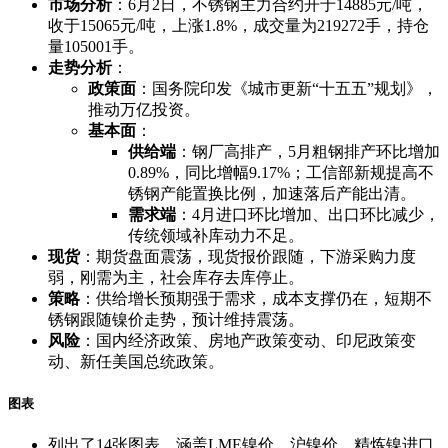
市场分析
：6月2日，不锈钢主力合约开于14885元/吨，
收于15065元/吨，上涨1.8%，成交量为219272手，持仓
量105001手。
走势分析
：
政策面
：国务院印发《城市更新“十五五”规划》，
推动万亿投资。
基本面
：
供给端
：钢厂高排产，5月粗钢排产环比增加
0.89%，同比增幅9.17%；工信部新规提高不
锈钢产能置换比例，加速落后产能出清。
需求端
：4月进口环比增加、出口环比减少，
传统领域补库动力不足。
现货
：期货盘面震荡，现货报价跟随，下游采购力度
弱，刚需为主，社会库存去库停止。
策略
：供给增长预期强于需求，成本支撑仍在，短期不
锈钢跟随镍价走势，预计维持震荡。
风险
：国内经济政策、房地产政策变动、印尼政策变
动、新任美国总统政策。
图表
列出了14张图表，涵盖LME镍价、沪镍价、精炼镍进口