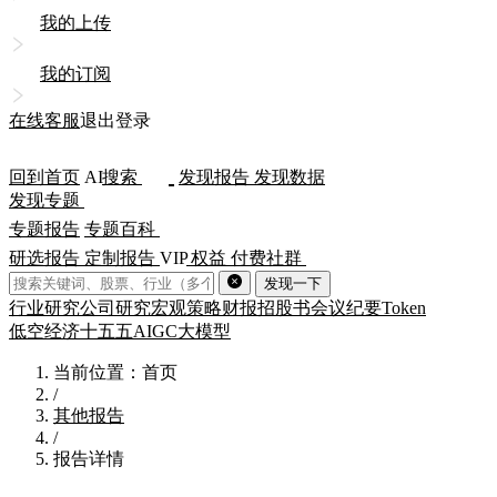
我的上传
我的订阅
在线客服
退出登录
回到首页
AI
搜索
发现报告
发现数据
发现专题
专题报告
专题百科
研选报告
定制报告
VIP
权益
付费社群
发现一下
行业研究
公司研究
宏观策略
财报
招股书
会议纪要
Token
低空经济
十五五
AIGC
大模型
当前位置：首页
/
其他报告
/
报告详情