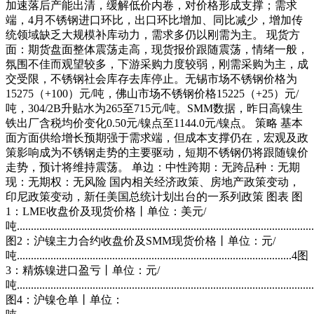
加速落后产能出清，缓解低价内卷，对价格形成支撑；需求
端，4月不锈钢进口环比，出口环比增加、同比减少，增加传
统领域缺乏大规模补库动力，需求多仍以刚需为主。 现货方
面：期货盘面整体震荡走高，现货报价跟随震荡，情绪一般，
氛围不佳而观望较多，下游采购力度较弱，刚需采购为主，成
交受限，不锈钢社会库存去库停止。无锡市场不锈钢价格为
15275（+100）元/吨，佛山市场不锈钢价格15225（+25）元/
吨，304/2B升贴水为265至715元/吨。SMM数据，昨日高镍生
铁出厂含税均价变化0.50元/镍点至1144.0元/镍点。 策略 基本
面方面供给增长预期强于需求端，但成本支撑仍在，宏观及政
策影响成为不锈钢走势的主要驱动，短期不锈钢仍将跟随镍价
走势，预计将维持震荡。 单边：中性跨期：无跨品种：无期
现：无期权：无风险 国内相关经济政策、房地产政策变动，
印尼政策变动，新任美国总统计划出台的一系列政策 图表 图
1：LME收盘价及现货价格丨单位：美元/
吨.........................................................................................................
图2：沪镍主力合约收盘价及SMM现货价格丨单位：元/
吨..................................................................................................4图
3：精炼镍进口盈亏丨单位：元/
吨.........................................................................................................
图4：沪镍仓单丨单位：