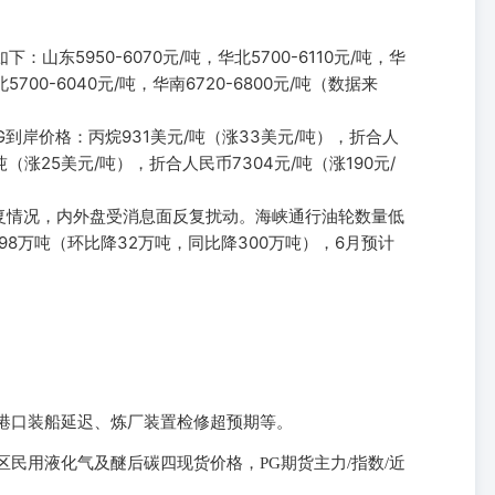
山东5950-6070元/吨，华北5700-6110元/吨，华
北5700-6040元/吨，华南6720-6800元/吨（数据来
G到岸价格：丙烷931美元/吨（涨33美元/吨），折合人
吨（涨25美元/吨），折合人民币7304元/吨（涨190元/
复情况，内外盘受消息面反复扰动。海峡通行油轮数量低
98万吨（环比降32万吨，同比降300万吨），6月预计
。
港口装船延迟、炼厂装置检修超预期等。
民用液化气及醚后碳四现货价格，PG期货主力/指数/近