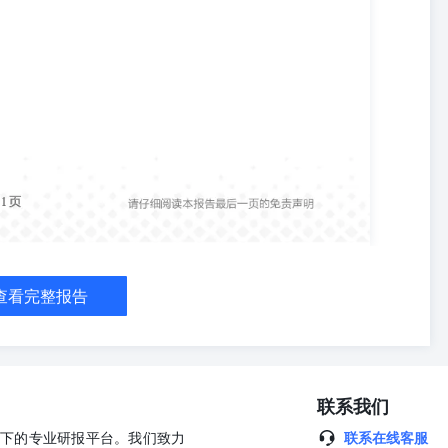
会发出与本报告所载意见、评估及预测不一致的研究报告。本公司不保
信息可在不发出通知的情形下做出修改，投资者应当自行关注相应的更
所载的观点、结论和建议仅供参考，投资者并不能依靠本报告以取代行
后果，本公司及作者均不承担任何法律责任。 本报告版权仅为本公司
、复制、发表、引用或再次分发他人等任何形式侵犯本公司版权。如征
，并注明出处为“华泰期货研究院”，且不得对本报告进行任何有悖原意
所有本报告中使用的商标、服务标记及标记均为本公司的商标、服务标
司总部 广州市天河区临江大道1号之一2101-2106单元丨邮编：
查看完整报告
联系我们
公司旗下的专业研报平台。我们致力
联系在线客服