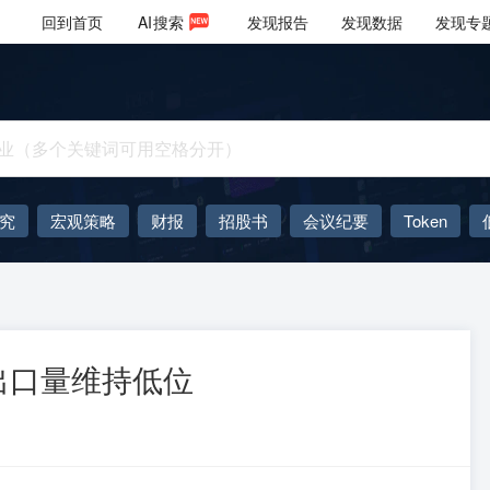
回到首页
AI
搜索
发现报告
发现数据
发现专
究
宏观策略
财报
招股书
会议纪要
Token
AIGC
大模型
出口量维持低位