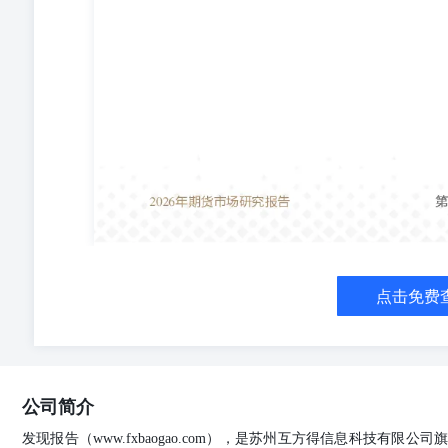
映报告发布当日的观点和判断。在不同时期，本公司可能
证本报告所含信息保持在最新状态。本公司对本报告所含
新或修改。 本公司力求报告内容客观、公正，但本报告
使独立判断。对投资者依据或者使用本报告所造成的一切
所有。未经本公司书面许可，任何机构或个人不得以翻版
得本公司同意进行引用、刊发的，需在允许的范围内使用
的引用、删节和修改。本公司保留追究相关责任的权力。
记及标记。 华泰期货有限公司版权所有并保留一切权利。 公
510000电话：400-6280-888网址：www.htfc.com
点击免费
公司简介
发现报告（www.fxbaogao.com），是苏州互方得信息科技有限