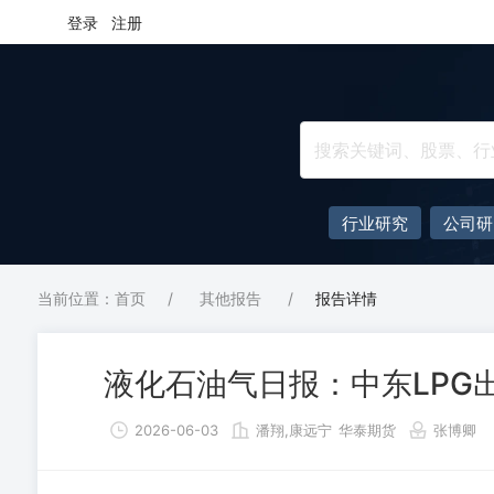
登录
注册
行业研究
公司研
当前位置：首页
/
其他报告
/
报告详情
液化石油气日报：中东LPG
2026-06-03
潘翔,康远宁
华泰期货
张博卿