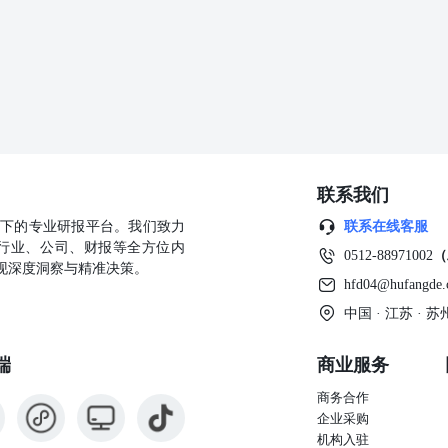
对任何人因使用本报告中的任何内容所引致的任何直接或间接损失或与
做出的任何投资决策与本公司、本公司员工或者关联机构无关。市场有
策的唯一参考因素，亦不应认为本报告可以取代自己的判断。在决定投
。 版权声明 本报告版权仅为本公司所有，未经书面许可，任何机构和
公司同意进行引用、刊发的，需在允许的范围内使用，并注明出处
得对本报告进行任何有悖原意的引用、删节和修改。若本公司以外的其他
则由该个人或机构独自为此发送行为负责。通过此途径获得本报告的投资
交易本报告中提及的期货品种。本报告不构成本公司向该个人或机构之
亦不为该个人或机构之客户因使用本报告或报告所载内容引起的任何损
联系我们
商标、服务标记及标记均为国君期货所有或经合法授权被许可使用的商
面许可，任何单位或个人不得使用该商标、服务标记及标记。
公司旗下的专业研报平台。我们致力
联系在线客服
行业、公司、财报等全方位内
0512-88971002
（
现深度洞察与精准决策。
hfd04@hufangde
中国 · 江苏 ·
端
商业服务
商务合作
企业采购
机构入驻