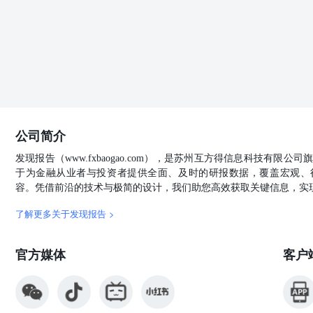
不承诺投资者一定获利，不与投资者分享投资收益，也不
此有关的其他损失负任何责任。投资者务必注意，其据此
风险，投资需谨慎。投资者不应将本报告作为作出投资决
资前，如有需要，投资者务必向专业人士咨询并谨慎决策
个人不得以任何形式翻版、复制、发表或引用。如征得本
为“国泰君安期货研究”，提示使用本报告的风险，且不
个人或机构（以下简称“该个人或机构”）发送本报告，
者应自行联系该个人或机构以要求获悉更详细信息或进而
客户提供的投资建议，本公司、本公司员工或者关联机构
公司简介
失承担任何责任。 除非另有说明，本报告中使用的所有
标、服务标记及标记，未经国君期货或商标所有权人的书
发现报告（www.fxbaogao.com），是苏州互方得信息科技有限
于为金融从业者与投资者提供全面、及时的研报数据，覆盖宏观、
容。凭借前沿的技术与极简的设计，我们助您高效获取关键信息，实
了解更多关于发现报告 >
官方媒体
客户