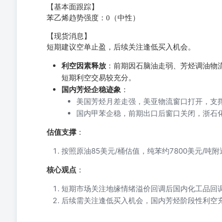
【基本面跟踪】
苯乙烯趋势强度：0（中性）
【现货消息】
短期建议空单止盈，后续关注逢低买入机会。
利空因素释放
：前期因石脑油走弱、芳烃调油物
短期利空交易较充分。
国内芳烃企稳迹象
：
美国芳烃月差走强，美亚物流窗口打开，支
国内甲苯企稳，前期出口后窗口关闭，浙石
估值支撑
：
按照原油85美元/桶估值，纯苯约7800美元/
核心观点
：
短期市场关注地缘情绪溢价回调后国内化工品回
后续需关注逢低买入机会，国内芳烃阶段性利空