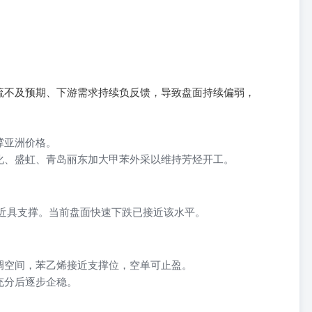
流不及预期、下游需求持续负反馈，导致盘面持续偏弱，
撑亚洲价格。
化、盛虹、青岛丽东加大甲苯外采以维持芳烃开工。
吨附近具支撑。当前盘面快速下跌已接近该水平。
调空间，苯乙烯接近支撑位，空单可止盈。
充分后逐步企稳。