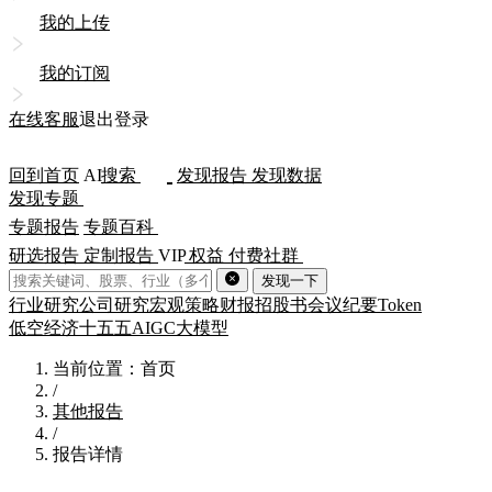
我的上传
我的订阅
在线客服
退出登录
回到首页
AI
搜索
发现报告
发现数据
发现专题
专题报告
专题百科
研选报告
定制报告
VIP
权益
付费社群
发现一下
行业研究
公司研究
宏观策略
财报
招股书
会议纪要
Token
低空经济
十五五
AIGC
大模型
当前位置：首页
/
其他报告
/
报告详情