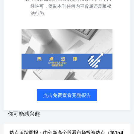
经许可，复制本刊任何内容皆属违反版权
法行为。
每日涨跌幅及资金变化 免责声明： 研究咨询部电话：010-
84183086010-84183029010-84183019制作人：郝旭彤投资咨
询资格：Z0013677 如果您对本报告有任何意见或建议，请
致信于国都信箱(tzzx@guodu.cc），欢迎您及时告诉我们您
对本刊的任何想法！本刊所有信息均建立在可靠的资料来源
基础上。我们力求能为您提供精确的数据，客观的分析和全
面的观点。但我们必须声明，对所有信息可能导致的任何损
失概不负责。 本报告并不提供量身定制的投资建议。报告
的撰写并未虑及读者的具体财务状况及目标。国都期货研究
团队建议投资者应独立评估特定的投资和战略，并鼓励投资
点击免费查看完整报告
者征求专业财务顾问的意见。具体的投资或战略是否恰当取
决于投资者自身的状况和目标。 版权声明：（c）本报告版
权为国都期货有限公司所有。本刊所含文字、数据和图表未
你可能感兴趣
经国都期货有限公司书面许可，任何人不得以电子、机械、
影印、录音或其他任何形式复制、传播或存储于任何检索系
统。不经许可，复制本刊任何内容皆属违反版权法行为，可
热点追踪周报：由创新高个股看市场投资热点（第154
能将受到法律起诉，并承担与之相关的所有损失赔偿和法律