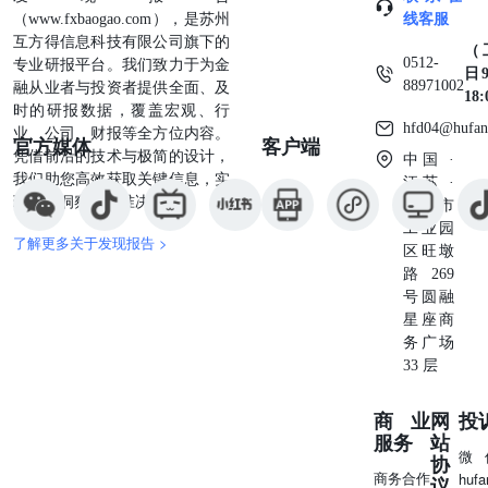
（www.fxbaogao.com），是苏州
线客服
互方得信息科技有限公司旗下的
（
0512-
专业研报平台。我们致力于为金
日9
88971002
融从业者与投资者提供全面、及
18
时的研报数据，覆盖宏观、行
hfd04@hufan
业、公司、财报等全方位内容。
官方媒体
客户端
凭借前沿的技术与极简的设计，
中国 ·
我们助您高效获取关键信息，实
江苏 ·
现深度洞察与精准决策。
苏州市
工业园
了解更多关于发现报告 >
区旺墩
路269
号圆融
星座商
务广场
33 层
商业
网
投
服务
站
微
协
商务合作
huf
议