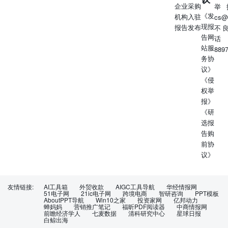
企业采购
举
《发
机构入驻
cs@
现报
报告发布
不
告网
话
站服
889
务协
议》
《侵
权举
报》
《研
选报
告购
前协
议》
友情链接:
AI工具箱
外贸收款
AIGC工具导航
华经情报网
51电子网
21ic电子网
跨境电商
智研咨询
PPT模板
AboutPPT导航
Win10之家
投资家网
亿邦动力
蝉妈妈
营销推广笔记
福昕PDF阅读器
中商情报网
前瞻经济学人
七麦数据
清科研究中心
星球日报
白鲸出海