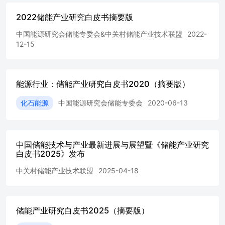
现了三年以来首次供需格局扭转，标志着储能行业正从“供给
逐步迈向“需求引领供给”的新阶段。这一变化既是市场成熟
2022储能产业研究白皮书摘要版
也意味着产业发展逻辑正在发生深刻转变。 十年前，2015年
中国能源研究会储能专委会&中关村储能产业技术联盟
2022-
在白皮书中提出储能产业“微风渐起”。同年，中国新一轮电
12-15
式拉开序幕；十月底，党的十八届五中全会公布的《中共中
民经济和社会发展第十三个五年规划的建议》中，明确提出“
智能电网建设，发展分布式能源”，这为储能产业的发展奠定
策基础。从那一刻起，储能开始从技术验证走向产业实践，
能源行业：储能产业研究白皮书2020（摘要版）
变革的历史舞台。 自2015年至今，储能行业已走过十年发展
面壁，十年磨剑。如今行业终于实现关键跨越：储能产业正
化石能源
中国能源研究会储能专委会
2020-06-13
步迈向市场驱动，由强制配储走向价值创造。储能已深度融
的进程之中，成为新型电力系统的重要组成部分，走到了新
的舞台中央。 2026年，行业竞争的维度将发生新的变化。从
成本”为核心的单一维度较量，逐步转向围绕“全生命周期价
中国储能技术与产业最新进展与展望暨《储能产业研究
白皮书2025》发布
力”的多维竞争。 技术层面，创新焦点从电芯材料本身，延伸
制造+工程智能化+数智化运营”为核心的全生命周期度电成本
中关村储能产业技术联盟
2025-04-18
系统0.4元/Wh的价格底线突破，推动行业共识转向“安全基
成本最优”。价值重心向工程侧和运营侧转移，其中，“运营技
定资产回报能力的关键分水岭。 商业模式，正在与多元应用
合。从风光火储协同的电源侧改造，到以压缩空气为代表的
储能产业研究白皮书2025（摘要版）
绿电制氢、零碳园区、数据中心备电等场景，其核心都是将