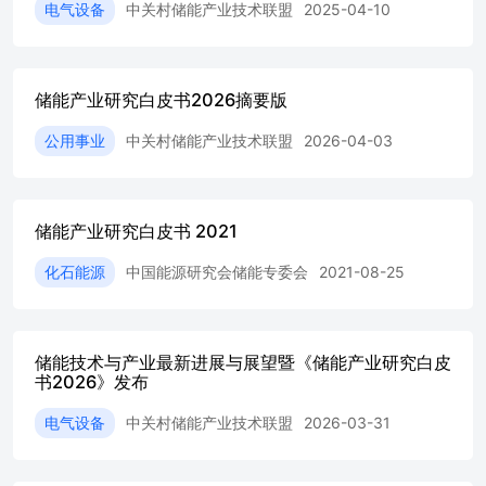
为可市场化、可交易的经济收益。与此同时，产业治理也呈现
电气设备
中关村储能产业技术联盟
2025-04-10
加强、软标准滞后”的双重特征，亟需“政产学研用”协同共建
以填补行业快速迭代中的规则空白。 在产业发展的新阶段，
辑已发生根本转换：从“政策驱动、规模优先”的“十四五”，迈
动、价值为王”的“十五五”。未来，产业生态构建能力与资源
储能产业研究白皮书2026摘要版
将逐渐成为储能发展的核心驱动力。 储能资产正经历从“工业
公用事业
中关村储能产业技术联盟
2026-04-03
资产”的属性跃迁。电力市场化改革的深化，推动储能资产稳
步显性化，使其具备基础设施类资产的核心特征。这一转变
能力：“数智化穿透”与“金融化封装”。前者通过人工智能与
现资产全生命周期效率最大化，后者借助ABS、REITs等标
储能产业研究白皮书 2021
打通资本循环通道。二者深度融合，正推动储能价值评估体系
价”转向“动态收益折现”，并催生“区域生态对冲”等超越单点
化石能源
中国能源研究会储能专委会
2021-08-25
值主张。数字化与金融化，正成为行业均衡周期波动、实现
重引擎。 展望2030年，联盟预测中国新型储能累计装机规模将
千瓦以上，这一数字不仅意味着较“十四五”末实现1.5倍以上
志着储能在电力系统中的角色将发生深刻变化⸺从辅助调节
储能技术与产业最新进展与展望暨《储能产业研究白皮
键基础设施，成为与“发、输、配、用”并列的“基础环节”。 
书2026》发布
超越单纯的技术工具属性，成为与人工智能、新能源革命共
源体系的核心力量。未来的竞争，是价值深度的竞争，更是
电气设备
中关村储能产业技术联盟
2026-03-31
源图景的竞争。如果说“算力的尽头是电力”，那么“电力的尽
能”。储能必将深刻地改变人类社会的生产与生活方式。 作
可再生能源装机国，中国也是储能产业当之无愧的全球引领