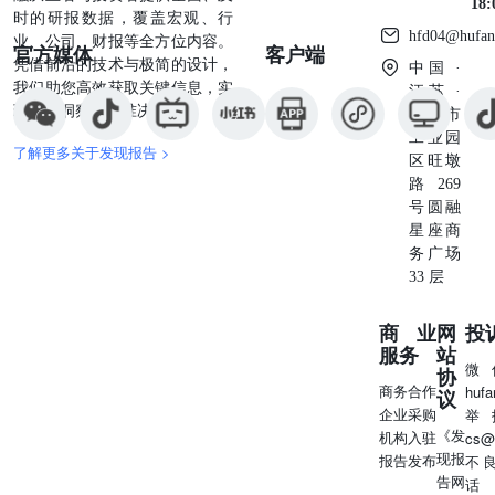
18
时的研报数据，覆盖宏观、行
hfd04@hufan
业、公司、财报等全方位内容。
官方媒体
客户端
凭借前沿的技术与极简的设计，
中国 ·
我们助您高效获取关键信息，实
江苏 ·
现深度洞察与精准决策。
苏州市
工业园
了解更多关于发现报告 >
区旺墩
路269
号圆融
星座商
务广场
33 层
商业
网
投
服务
站
微
协
商务合作
huf
议
企业采购
举
《发
机构入驻
cs@
现报
报告发布
不
告网
话