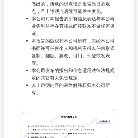
做出的，所载的观点仅是报告当日的观
点，且上述观点后续可能发生变化。
本公司对本报告的所有信息表达与本公司
业务利益存在直接或间接联系不做任何保
证。
本报告的版权归本公司所有，未经本公司
书面许可任何个人和机构不得以任何形式
复制、翻版、篡改、引用、刊登或发表
等。
本公司发布的报告和信息适用法律法规规
定的其它有关免责规定。
以上声明内容的最终解释权归本公司所
有。
昨日可转债市场整体疲软；板块方面煤炭领涨，半导体、软
硬件板块转跌； 三房巷2025年年报被出具无法表示意见审
计报告，4月29日停牌一天，4月30日复牌； 嘉诚国际调整
2025年年报披露时间至4月30日；赛特新材股东拟减持不超
1.56%股份； 鼎龙转债、东南转债公告不强赎。 报告声明