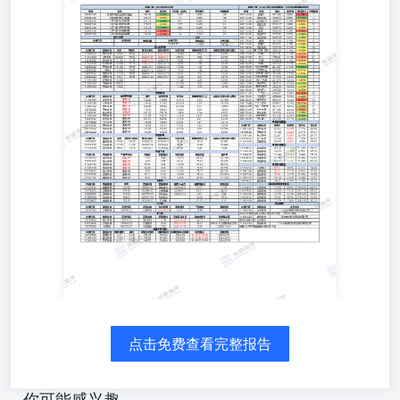
1.本报告仅供丝路海洋（北京）科技有限公司（本公司）客
户使用。 2.本报告所载的所有内容均不构成投资建议，任
何投资者须对任何自主决定的行为负责。任何投资者因信赖
本报告而进行的投资或其他行动并由此产生的任何损失，均
由投资者自行承担，本公司不承担任何法律责任。3.本报告
所载的所有信息均以本公司认为准确、可靠的来源获取，但
本公司不保证本报告所述信息的准确性和完整性，本报告的
使用者不应认为本报告所载的信息是准确和完整的而加以依
赖，本公司不对因本报告所载信息的不合理、不准确或遗漏
导致的任何损失或损害承担任何责任。4.本报告是本公司依
据合理的内部程序独立做出的，所载的观点仅是报告当日的
观点，且上述观点后续可能发生变化，在不同时期，本公司
可能会发出与本报告观点不一致的研究报告，本公司不承担
及时更新和通知的义务。5.本公司对本报告的所有信息表达
与本公司业务利益存在直接或间接联系不做任何保证，相关
风险请本报告的使用者独立做出评估，本公司不承担由此可
能引起的任何法律责任。6.本报告的版权归本公司所有，未
经本公司书面许可任何个人和机构不得以任何形式复制、翻
点击免费查看完整报告
版、篡改、引用、刊登或发表等。7.本公司发布的报告和信
息适用法律法规规定的其它有关免责规定。8.以上声明内容
的最终解释权归本公司所有。
你可能感兴趣