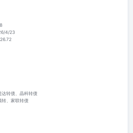
8
/4/23
6.72
超达转债、晶科转债
顺转、家联转债