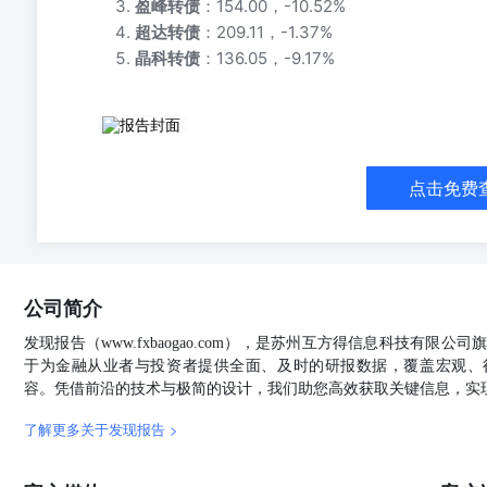
盈峰转债
：154.00，-10.52%
超达转债
：209.11，-1.37%
晶科转债
：136.05，-9.17%
2026年4月28日 昨日可转债市场整体偏强，小盘转债
告强赎；恒逸转2，中贝转债不强赎；昌红转债不下修；九
审计意见； 集智股份控股股东拟协议转让5.81%股份；S
点击免费
（北京）科技有限公司（本公司）客户使用。 2.本报告
为负责。任何投资者因信赖本报告而进行的投资或其他行
律责任。3.本报告所载的所有信息均以本公司认为准确
本报告的使用者不应认为本报告所载的信息是准确和完整
导致的任何损失或损害承担任何责任。4.本报告是本公
公司简介
上述观点后续可能发生变化，在不同时期，本公司可能会
义务。5.本公司对本报告的所有信息表达与本公司业务
发现报告（www.fxbaogao.com），是苏州互方得信息科技有限
做出评估，本公司不承担由此可能引起的任何法律责任。
于为金融从业者与投资者提供全面、及时的研报数据，覆盖宏观、
得以任何形式复制、翻版、篡改、引用、刊登或发表等。7
容。凭借前沿的技术与极简的设计，我们助您高效获取关键信息，实
以上声明内容的最终解释权归本公司所有。
了解更多关于发现报告 >