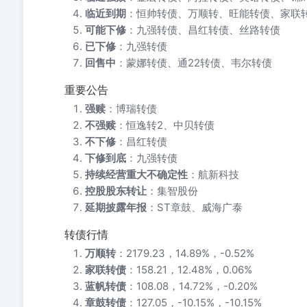
临近到期
：恒帅转债、万顺转、旺能转债、家联
可能下修
：九强转债、昌红转债、丝路转债
已下修
：九强转债
回售中
：蒙娜转债、通22转债、韦尔转债
重要公告
强赎
：博瑞转债
不强赎
：恒逸转2、中贝转债
不下修
：昌红转债
下修到底
：九强转债
持续经营重大不确定性
：航新科技
控股股东转让
：集智股份
延期披露年报
：ST章鼓、威海广泰
转债行情
万顺转
：2179.23，14.89%，-0.52%
家联转债
：158.21，12.48%，0.06%
蓝帆转债
：108.08，14.72%，-0.20%
章鼓转债
：127.05，-10.15%，-10.15%