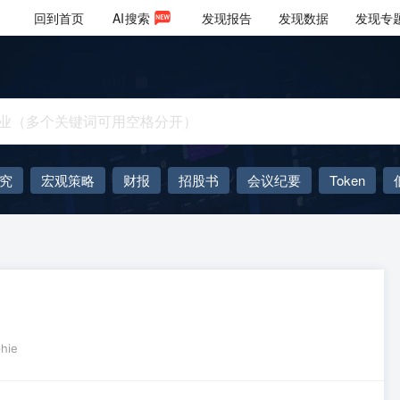
回到首页
AI
搜索
发现报告
发现数据
发现专
究
宏观策略
财报
招股书
会议纪要
Token
AIGC
大模型
hie