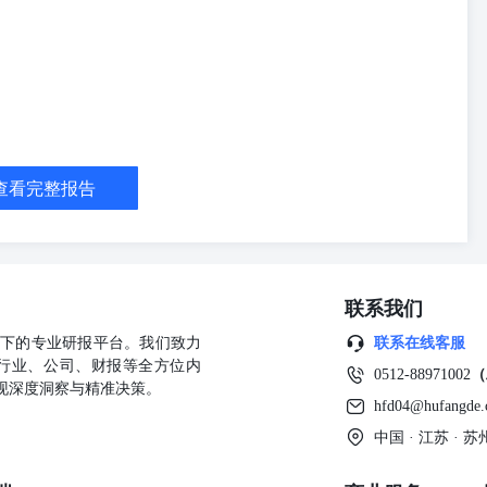
领涨；板块方面半导体板块领涨，华兴转债和泰坦转债涨停； 博瑞转债公
强转债下修到底； 航新科技2025年度财报带有持续经营重大不确定性
T章鼓、威海广泰延期披露年度报告。 报告声明 1.本报告仅供丝路海洋
查看完整报告
所载的所有内容均不构成投资建议，任何投资者须对任何自主决定的行
动并由此产生的任何损失，均由投资者自行承担，本公司不承担任何法
、可靠的来源获取，但本公司不保证本报告所述信息的准确性和完整性，
的而加以依赖，本公司不对因本报告所载信息的不合理、不准确或遗漏
司依据合理的内部程序独立做出的，所载的观点仅是报告当日的观点，且
联系我们
发出与本报告观点不一致的研究报告，本公司不承担及时更新和通知的
利益存在直接或间接联系不做任何保证，相关风险请本报告的使用者独立
公司旗下的专业研报平台。我们致力
联系在线客服
6.本报告的版权归本公司所有，未经本公司书面许可任何个人和机构不
行业、公司、财报等全方位内
0512-88971002
（
.本公司发布的报告和信息适用法律法规规定的其它有关免责规定。8.
现深度洞察与精准决策。
hfd04@hufangde
中国 · 江苏 ·