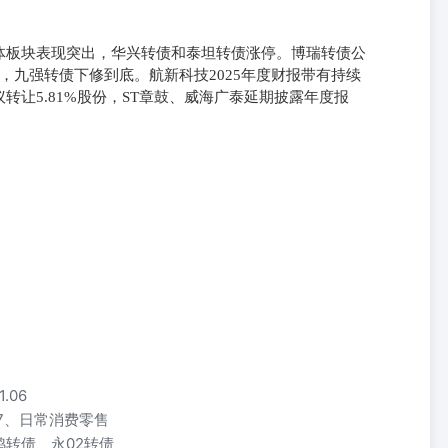
体板块表现突出，华兴转债和泰坦转债涨停。博瑞转债公
，九强转债下修到底。航新科技2025年度财报带有持续
让5.81%股份，ST章鼓、威海广泰延期披露年度报
.06
.07、日常消费零售
转债、永02转债