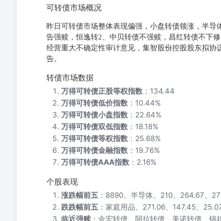
可转债市场概况
昨日可转债市场整体表现偏强，小盘转债领涨，半导
告强赎，恒逸转2、中贝转债不强赎，昌红转债不下修
经营重大不确定性审计意见，集智股份控股股东拟协议转
告。
转债市场数据
万得可转债正股等权指数
：134.44
万得可转债低价指数
：10.44%
万得可转债小盘指数
：22.64%
万得可转债双低指数
：18.18%
万得可转债等权指数
：25.68%
万得可转债金融指数
：19.76%
万得可转债AAA指数
：2.16%
个股表现
涨跌幅前五
：8890、半导体、210、264.67、271
跌跌幅前五
：家庭用品、271.06、147.45、25
临近强赎
：金宏转债、阿拉转债、美诺转债、锦鸡