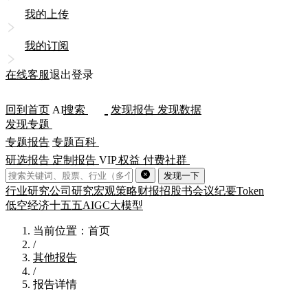
我的上传
我的订阅
在线客服
退出登录
回到首页
AI
搜索
发现报告
发现数据
发现专题
专题报告
专题百科
研选报告
定制报告
VIP
权益
付费社群
发现一下
行业研究
公司研究
宏观策略
财报
招股书
会议纪要
Token
低空经济
十五五
AIGC
大模型
当前位置：首页
/
其他报告
/
报告详情