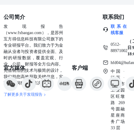
公司简介
联系我们
发现报告
联系在
（www.fxbaogao.com），是苏州
线客服
互方得信息科技有限公司旗下的
（
0512-
专业研报平台。我们致力于为金
日9
88971002
融从业者与投资者提供全面、及
18
时的研报数据，覆盖宏观、行
hfd04@hufan
业、公司、财报等全方位内容。
官方媒体
客户端
凭借前沿的技术与极简的设计，
中国 ·
我们助您高效获取关键信息，实
江苏 ·
现深度洞察与精准决策。
苏州市
工业园
了解更多关于发现报告 >
区旺墩
路269
号圆融
星座商
务广场
33 层