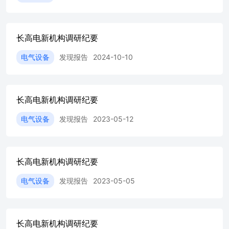
置,这些大投入都是紧紧围绕公司主业进行,体现了公司在主
业的研发创新,技术革新及制造升级上的积极进取。在市场
方面,除了通过产品研发和技术创新以及高质量的生产制造
水平不断稳固和提升公司产品在传统市场的地位和份额,公
长高电新机构调研纪要
司还通过销售渠道下沉、销售人员激励机制等方式积极开拓
电气设备
发现报告
2024-10-10
配网、省网及电网系统外市场。从公司所处行业来看,根据
国家电网和南方电网在年初公布的数据,2025年,两大电网公
司预计投资达8250亿元,创历史新高。另外,在国家"双碳"目
标和新型电力系统建设政策的驱动下,公司所处电力电网行
长高电新机构调研纪要
业迎来了非常好的发展机遇,我们对行业未来的发展充满信
心。作为行业的参与者,企业要做的是抓住机遇,夯实内功,共
电气设备
发现报告
2023-05-12
同发展。 2、证券协会领导发言 感谢公司对本次调研活动
的接待安排,本次调研通过上市公司了解电力行业发展趋势
从而洞察行业发展带来的投资契机。提出了研究分析的科学
性,以及关注上市公司自身科研能力、生产能力、人才培养
长高电新机构调研纪要
等方面的重要性。强调了并购上下游产业链企业对生产经营
提升的作用 ,分享了对长高发展的感想。介绍了湖南省证券
电气设备
发现报告
2023-05-05
协会组织的调研活动,强调了支持实体经济和响应中国证监
会要求的重要性。分享了长高的发展历程,讨论了电力行业
的发展前景,强调了长高团队精神和专业素养,以及其在电力
设备制造板块中的地位,希望公司进一步加强市值管理,提升
长高电新机构调研纪要