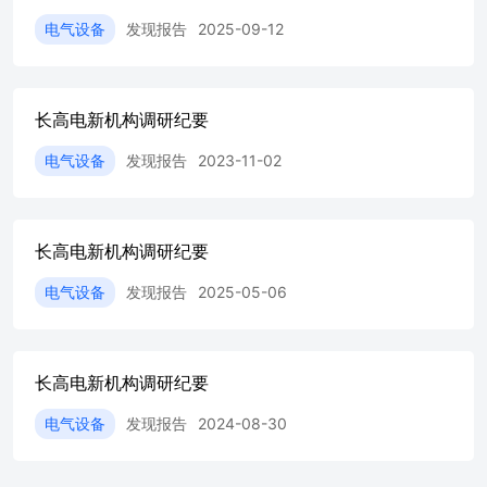
公司价值。 3、问答环节 问题一:公司与许继电气、平高电
气相比具有怎样的优劣势? 答:许继电气和平高电气都是在中
电气设备
发现报告
2025-09-12
国电力装备集团旗下优秀的电力设备公司,许继电气在二次
设备方面更具优势,平高电气的组合电器特高压产品拥有行
业龙头地位,他们的企业规模比我们更大,产品也更丰富,我们
公司在行业中也有较高的地位和口碑,尤其在隔离开关,是全
长高电新机构调研纪要
国 单项冠军产品,国网集中招标中一直处于前三位。组合电
电气设备
发现报告
2023-11-02
器产品随着公司500千伏产品的中标以及800千伏产品的研发
成功,进一步展现了公司的研发实力和产品生产制造能力。
问题二、公司在市值管理和投资者关系方面有哪些做法? 答:
公司在市值管理和投资者关系方面采取了多种措施,包括股
长高电新机构调研纪要
份回购、员工持股计划、现金分红等,以增强投资者信心和
提升公司价值。尽管如此,公司股价的市场表现仍需进一步
电气设备
发现报告
2025-05-06
提升,这需要公司加强与投资者的沟通和价值的推广。 问题
三:公司如何应对当前的市场挑战和机遇?回 答:公司面对市
场挑战和机遇,采取了积极的策略。公司通过持续的科技创
新和产品升级,以及对人才的重视和培养,来应对市场竞争。
长高电新机构调研纪要
同时,公司也关注国家政策动向,积极把握行业发展的重大机
遇,推动公司高质量发展。
电气设备
发现报告
2024-08-30