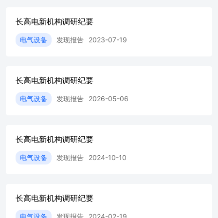
要为国家电网、南方电网,主要客户过于集中,有潜在风险,怎
么规避这种风险? 回答:您好, 1、公司未做2025年度相关盈
长高电新机构调研纪要
利预测,公司管理层将勤勉尽责,努力实现经营业绩的稳步提
升。2、公司大股东目前暂无增持公司股票计划。3、公司将
电气设备
发现报告
2023-07-19
继续加强省、地市级电网市场开拓,在稳固国网市场的同时,
积极开拓南方电网市场及电网系统外市场,努力增加订单来
源,分散客户集中度。 2.公司本期盈利水平如何? 答:尊敬的
投资者您好,2025年一季度公司合并报表实现的营业总收入
长高电新机构调研纪要
为33,908.49万元,营业总成本为31,071.54万元,营业利润为
4,012.08万元,利润总额为4,011.19万元,归属于母公司所有者
电气设备
发现报告
2026-05-06
的净利润为3,344.91万元。详细数据请您 查看公司对外公开
披露的2025年第一季度报告,感谢您的关注。 3.请问贵司未
来研发重点将聚焦哪些领域? 答:尊敬的投资者您好,公司将
聚焦于输变电设备主业加强研发创新。2025年重点开展
长高电新机构调研纪要
1000kVGIS、35kV变压器等战略性新产品研发,同步推进其
电气设备
发现报告
2024-10-10
他符合市场需求的产品研发和技术创新项目;着力延伸输变
电设备产品链,实现多电压等级、多应用场景的全方位覆盖,
构建更加完整的产品矩阵;将产品往特高压、绿色化及智慧
化方向研发升级,同时也会适当扩充新的产品门类,将公司输
长高电新机构调研纪要
变电设备各类产品做优做全。感谢您对公司的关注。 4.长
高电新科技股份公司下一季度营业收入还会继续增长吗? 答:
电气设备
发现报告
2024-02-19