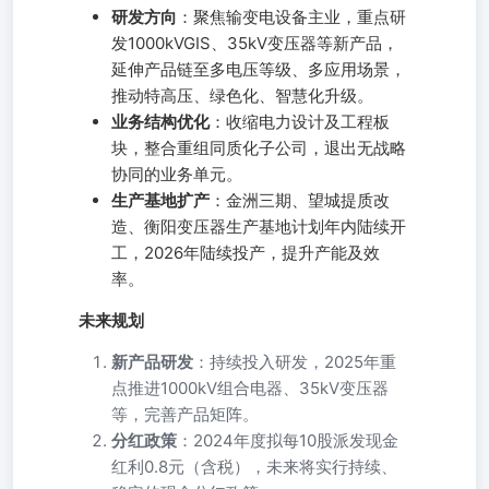
研发方向
：聚焦输变电设备主业，重点研
发1000kVGIS、35kV变压器等新产品，
延伸产品链至多电压等级、多应用场景，
推动特高压、绿色化、智慧化升级。
业务结构优化
：收缩电力设计及工程板
块，整合重组同质化子公司，退出无战略
协同的业务单元。
生产基地扩产
：金洲三期、望城提质改
造、衡阳变压器生产基地计划年内陆续开
工，2026年陆续投产，提升产能及效
率。
未来规划
新产品研发
：持续投入研发，2025年重
点推进1000kV组合电器、35kV变压器
等，完善产品矩阵。
分红政策
：2024年度拟每10股派发现金
红利0.8元（含税），未来将实行持续、