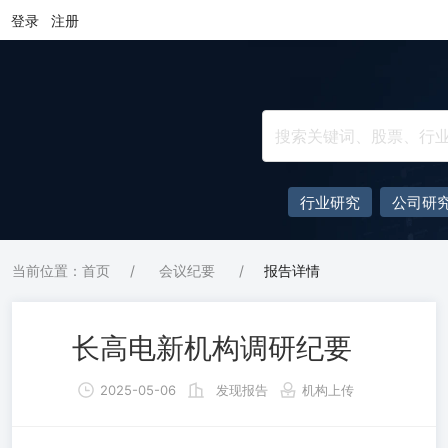
登录
注册
行业研究
公司研
当前位置：首页
/
会议纪要
/
报告详情
长高电新机构调研纪要
2025-05-06
发现报告
机构上传