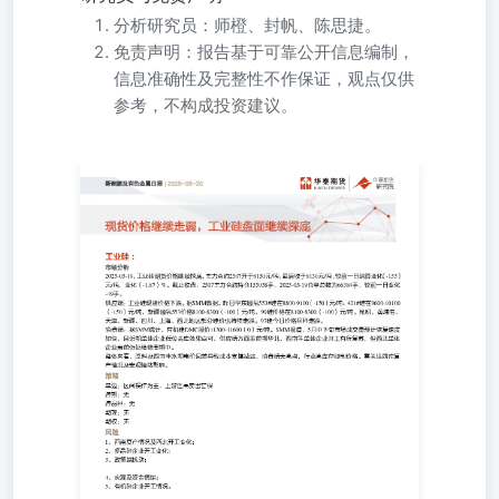
分析研究员：师橙、封帆、陈思捷。
免责声明：报告基于可靠公开信息编制，
信息准确性及完整性不作保证，观点仅供
参考，不构成投资建议。
2025年期货市场研究报告请仔细阅读本报告最后一页的免责
18Xmm硅片0.94（0.00）元/片，N型210mm价格1.28（-0.02）元
片。电池片方面：高效PERC182电池片价格0.29(0.00)元/W; PE
右；TopconM10电池片价格0.26(0.00)元/W左右；Topcon G12电
池片0.26(0.00)元/W。HJT210半片电池0.37(0.00)元/W。组
0.74（0.00）元/W，PERC210mm主流成交价0.69-0.73（0.
0.69（0.00）元/W，N型210mm主流成交价格0.69-0.70
极少，下游消耗库存为主，近月合约以仍交易交割博弈，远
只有90手（270吨）。策略单边：区间操作为主跨期：无跨
自律对上下游开工影响，2、期货上市对现货市场带动，3、
2025年期货市场研究报告图表图1：通氧553#价格走势丨单位
吨.....................................................................................
价格走势丨单位：元/
吨.........................................................................................