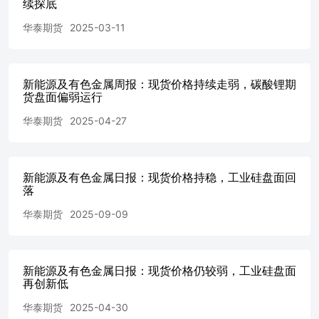
续探底
报告所含信息可在不发出通知的情形下做出修改，投资者应
华泰期货
2025-03-11
力求报告内容客观、公正，但本报告所载的观点、结论和建
以取代行使独立判断。对投资者依据或者使用本报告所造成
何法律责任。本报告版权仅为本公司所有。未经本公司书面
制、发表、引用或再次分发他人等任何形式侵犯本公司版权
新能源及有色金属周报：现货价格持续走弱，碳酸锂期
的，需在允许的范围内使用，并注明出处为“华泰期货研究院
货盘面偏弱运行
的引用、删节和修改。本公司保留追究相关责任的权力。所
记均为本公司的商标、服务标记及标记。华泰期货有限公司
华泰期货
2025-04-27
区临江大道1号之一2101-2106单元丨邮编：510000电话：400-628
阅读本报告最后一页的免责声明陈思捷从业资格号：F3080232投
帆从业资格号：F03139777投资咨询号：Z0021579免责
新能源及有色金属日报：现货价格持稳，工业硅盘面回
镇明珠三街1号10层1001-1004、1011-1016房
落
华泰期货
2025-09-09
新能源及有色金属日报：现货价格仍较弱，工业硅盘面
再创新低
华泰期货
2025-04-30