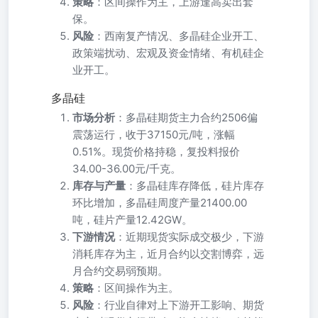
策略
：区间操作为主，上游逢高卖出套
保。
风险
：西南复产情况、多晶硅企业开工、
政策端扰动、宏观及资金情绪、有机硅企
业开工。
多晶硅
市场分析
：多晶硅期货主力合约2506偏
震荡运行，收于37150元/吨，涨幅
0.51%。现货价格持稳，复投料报价
34.00-36.00元/千克。
库存与产量
：多晶硅库存降低，硅片库存
环比增加，多晶硅周度产量21400.00
吨，硅片产量12.42GW。
下游情况
：近期现货实际成交极少，下游
消耗库存为主，近月合约以交割博弈，远
月合约交易弱预期。
策略
：区间操作为主。
风险
：行业自律对上下游开工影响、期货