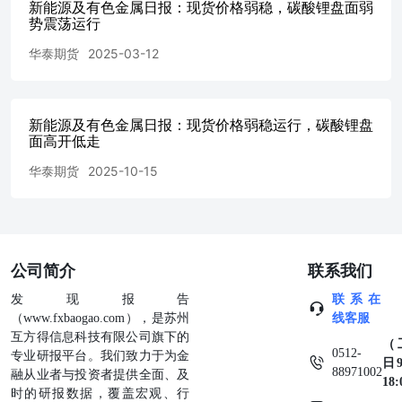
新能源及有色金属日报：现货价格弱稳，碳酸锂盘面弱
势震荡运行
华泰期货
2025-03-12
新能源及有色金属日报：现货价格弱稳运行，碳酸锂盘
面高开低走
华泰期货
2025-10-15
公司简介
联系我们
发现报告
联系在
（www.fxbaogao.com），是苏州
线客服
互方得信息科技有限公司旗下的
（
0512-
专业研报平台。我们致力于为金
日9
88971002
融从业者与投资者提供全面、及
18
时的研报数据，覆盖宏观、行