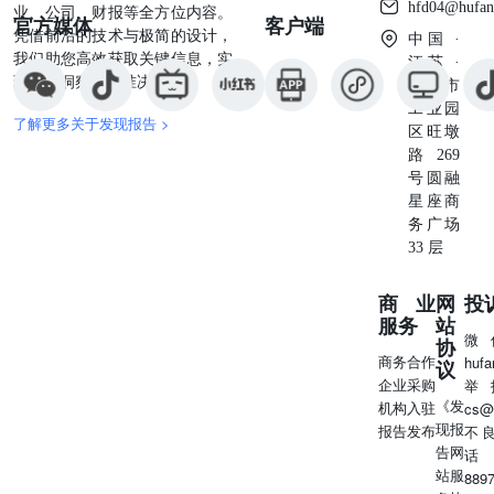
hfd04@hufan
业、公司、财报等全方位内容。
官方媒体
客户端
凭借前沿的技术与极简的设计，
中国 ·
我们助您高效获取关键信息，实
江苏 ·
现深度洞察与精准决策。
苏州市
工业园
了解更多关于发现报告 >
区旺墩
路269
号圆融
星座商
务广场
33 层
商业
网
投
服务
站
微
协
商务合作
huf
议
企业采购
举
《发
机构入驻
cs@
现报
报告发布
不
告网
话
站服
889