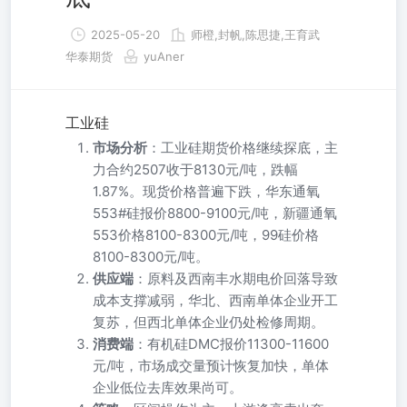
2025-05-20
师橙,封帆,陈思捷,王育武
华泰期货
yuAner
工业硅
市场分析
：工业硅期货价格继续探底，主
力合约2507收于8130元/吨，跌幅
1.87%。现货价格普遍下跌，华东通氧
553#硅报价8800-9100元/吨，新疆通氧
553价格8100-8300元/吨，99硅价格
8100-8300元/吨。
供应端
：原料及西南丰水期电价回落导致
成本支撑减弱，华北、西南单体企业开工
复苏，但西北单体企业仍处检修周期。
消费端
：有机硅DMC报价11300-11600
元/吨，市场成交量预计恢复加快，单体
企业低位去库效果尚可。