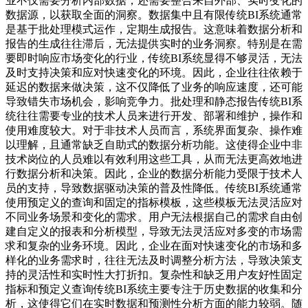
业不仅需要分析内部数据，还需要整合来自外部、实时变化的
数据源，以获取全面的洞察。数据集中且有限传统BI系统通常
是基于批处理模式运作，定期生成报告。这意味着数据分析和
报告的生成往往滞后，无法提供实时的业务洞察。特别是在需
要即时响应市场变化的行业，传统BI系统显得不够灵活，无法
及时支持决策和应对快速变化的环境。因此，企业往往依赖于
延迟的数据来做决策，这不仅降低了业务的响应速度，还可能
导致错失市场机会，影响竞争力。批处理和静态报告传统BI系
统往往需要专业的技术人员来进行开发、部署和维护，操作和
使用难度较大。对于非技术人员而言，系统界面复杂、操作难
以理解，且通常缺乏自助式的数据分析功能。这使得企业中非
技术岗位的人员难以有效利用这些工具，从而无法更高效地进
行数据分析和决策。因此，企业的数据分析能力受限于技术人
员的支持，导致数据驱动决策的普及性降低。传统BI系统通常
使用预定义的查询和固定的指标模板，这些模板无法灵活应对
不同业务场景和变化的需求。用户无法根据自己的需求自由创
建自定义的报表和分析模型，导致无法灵活应对多变的市场需
求和复杂的业务环境。因此，企业在面对快速变化的市场和多
样化的业务需求时，往往无法及时调整分析方法，导致决策支
持的灵活性和实时性大打折扣。复杂性和缺乏用户友好性固定
指标和预定义查询传统BI系统主要专注于历史数据的收集和分
析，这使得它们在实时数据和预测性分析方面的能力较弱。随