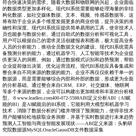
符合快速决策的需求。随着大数据和物联网的兴起，企业面临
的数据类型更加多样化。现代BI系统需要能够处理海量的非结
构化数据，如社交媒体数据、文本、视频、传感器数据等。这
将有助于企业从多个维度发掘更多的商业价值，提升决策的准
确性和深度。现代BI系统应提供简单易用的工具，使非技术人
员也能参与数据分析。通过自助式的数据分析和可视化工具，
用户可以根据自己的需求灵活创建报表和图表，极大提高业务
人员的分析能力，推动全员数据文化的建设。现代BI系统需具
备预测分析的能力，通过机器学习、人工智能等技术为企业提
供更深入的洞察。例如，通过数据模式识别和趋势预测，帮助
企业提前做出决策、优化运营流程。现代BI系统应具备集成和
整合来自不同来源的数据的能力。企业不再仅仅依赖于单一的
数据源，而是需要能够综合内部和外部的数据，形成更为全面
的分析基础。通过整合来自CRM、ERP、社交媒体、物联网
等多个来源的数据，企业可以构建出更加精准和丰富的分析模
型。 8 www.leadleo.com400-072-5588ABI定义分析ABI（AI赋
能的BI）是AI赋能后的BI系统，它能利用大模型和机器学习
技术，消除了数据分析的门槛并增强了预测能力，使得非技术
用户能够轻松地获取业务洞察，并基于实时数据进行未来趋势
预测人工智能与商业智能发展现状——ABI定义来源：头豹研
究院数据源MySQLOracleGaussDB文件数据采集