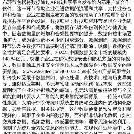
布环节包括将数据通过API或共享平台发布给内部用户或合作
伙伴。这一环节帮助企业促进数据的流通和共享，支持业务合
作和创新。企业在数据发布方面的投资推动了API管理平台和
数据共享平台的发展。数据归档：数据归档环节是指企业为满
足存储需求和合规要求，将数据存储和备份到长期存储设施
中。随着数据量的增加和合规性要求的提升，数据归档市场逐
渐扩大，成为企业必不可少的组成部分。数据删除：数据删除
环节涉及在数据不再需要时进行清理和删除，以保护数据的安
全性并满足合规性要求。2024年中国数据安全市场的规模为
148.84亿元，突显了企业在确保数据安全和隐私方面的持续投
入，数据删除工具和安全清除技术成为保障企业数据安全的重
要措施。 6 www.leadleo.com400-072-5588传统BI产品局限性分
析传统BI受限于数据封闭、静态处理、高技术门槛与历史导向
等，难以适应实时、多元与预测驱动的现代商业需求。这些短
板削弱了企业对外部动态的感知，也无法满足敏捷决策与全员
赋能的时代要求人工智能与商业智能发展背景——传统BI局限
性来源：头豹研究院传统BI系统主要依赖企业内部的结构化数
据，如销售数据、财务数据等。这些数据通常是预先定义和整
理好的，局限于企业内的数据源。而外部非结构化数据（如社
交媒体数据、视频数据、传感器数据等）通常无法有效利用，
限制了系统对全方位信息的分析能力。在现代商业环境中，企