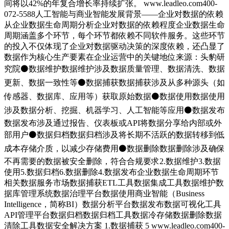
间将以42%的年复合增长率持续扩张。 www.leadleo.com400-
072-5588人工智能与商业智能发展背景——企业对数据的依赖
从企业数据生命周期分析企业对数据的依赖程度企业数据生命
周期涵盖多个环节，每个环节都依赖不同软件服务。这些环节
的投入不仅体现了企业对数据驱动决策的深度依赖，还凸显了
数据作为核心生产要素在企业运营中的关键地位来源：头豹研
究院⚫数据维护数据维护涉及数据质量管理、数据清洗、数据
更新、数据一致性等⚫数据捕获数据捕获涉及从多种源头（如
传感器、数据库、应用等）获取原始数据⚫数据使用数据使用
涉及数据分析、挖掘、机器学习、人工智能等应用⚫数据发布
数据发布涉及通过报告、仪表板或API将数据分享给内部或外
部用户⚫数据归档数据归档涉及将长期不活跃的数据转移到低
成本存储介质，以减少存储费用⚫数据删除数据删除涉及确保
不再需要的数据被安全删除，符合合规要求2.数据维护3.数据
使用5.数据归档6.数据删除4.数据发布企业数据生命周期环节
相关数据服务市场数据捕获ETL工具数据集成工具数据维护数
据库管理系统数据治理平台数据使用商业智能（Business
Intelligence，简称BI）数据分析平台数据发布数据可视化工具
API管理平台数据归档数据归档工具数据冷存储数据删除数据
清除工具数据安全解决方案 1.数据捕获 5 www.leadleo.com400-