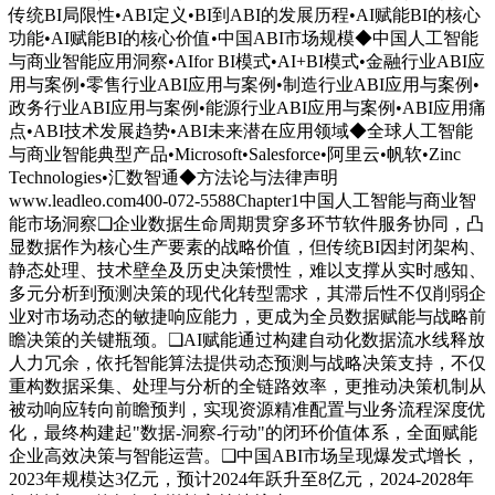
传统BI局限性•ABI定义•BI到ABI的发展历程•AI赋能BI的核心
功能•AI赋能BI的核心价值•中国ABI市场规模◆中国人工智能
与商业智能应用洞察•AIfor BI模式•AI+BI模式•金融行业ABI应
用与案例•零售行业ABI应用与案例•制造行业ABI应用与案例•
政务行业ABI应用与案例•能源行业ABI应用与案例•ABI应用痛
点•ABI技术发展趋势•ABI未来潜在应用领域◆全球人工智能
与商业智能典型产品•Microsoft•Salesforce•阿里云•帆软•Zinc
Technologies•汇数智通◆方法论与法律声明
www.leadleo.com400-072-5588Chapter1中国人工智能与商业智
能市场洞察❑企业数据生命周期贯穿多环节软件服务协同，凸
显数据作为核心生产要素的战略价值，但传统BI因封闭架构、
静态处理、技术壁垒及历史决策惯性，难以支撑从实时感知、
多元分析到预测决策的现代化转型需求，其滞后性不仅削弱企
业对市场动态的敏捷响应能力，更成为全员数据赋能与战略前
瞻决策的关键瓶颈。❑AI赋能通过构建自动化数据流水线释放
人力冗余，依托智能算法提供动态预测与战略决策支持，不仅
重构数据采集、处理与分析的全链路效率，更推动决策机制从
被动响应转向前瞻预判，实现资源精准配置与业务流程深度优
化，最终构建起"数据-洞察-行动"的闭环价值体系，全面赋能
企业高效决策与智能运营。❑中国ABI市场呈现爆发式增长，
2023年规模达3亿元，预计2024年跃升至8亿元，2024-2028年