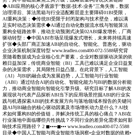
◆ABI应用的核心矛盾源于"数据-技术-业务"三角失衡，数据
治理滞后、算法黑箱与行业适配断层是主要障碍01BI受限，
AI重构决策：◆传统BI受限于封闭架构与技术壁垒，难以满
足实时动态决策需求◆AI通过自动化数据流水线与智能算法
重构全链路效率，推动主动预测式决策02ABI爆发增长，厂商
驱动转型：◆中国ABI市场呈现爆发式增长，未来将持续高速
扩张◆头部厂商正加速ABI的自动化、智能化、普惠化，驱动
企业决策机制深度转型 www.leadleo.com400-072-5588研究背
景随着数据成为企业核心生产要素，企业对数据驱动决策的依
赖日益加深，传统商业智能（BI）工具已难以满足企业日益复
杂的决策需求，其局限性日益凸显。在此背景下，人工智能
（AI）与BI的融合成为发展趋势，人工智能与行业智能
（ABI）通过结合AI的自动化、智能化能力与BI的数据分析能
力，推动商业智能向智能化引擎升级。研究目标了解ABI的发
展现状与代表产品探析ABI当下的应用场景挖掘ABI的行业实
践与机遇探索ABI的技术发展方向与落地领域本报告的关键问
题AI与BI融合的核心驱动因素及市场增长动力是什么？AI技
术如何重构BI的价值链，并解决传统工具的核心痛点？ABI在
行业落地中面临哪些共性挑战？不同行业的差异化需求如何影
响技术应用路径？ 2 ◼••••◼••• www.leadleo.com400-072-5588
目录◆中国人工智能与商业智能市场洞察•企业对数据的依赖•