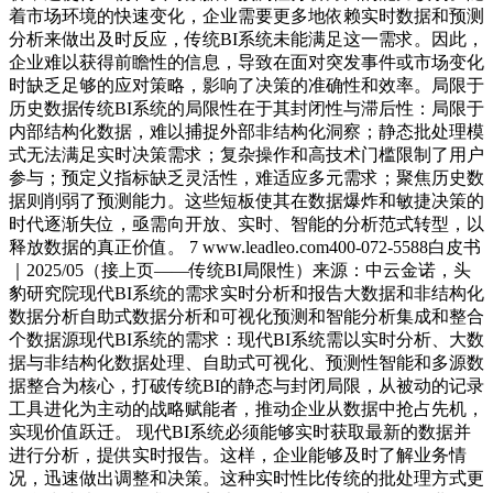
着市场环境的快速变化，企业需要更多地依赖实时数据和预测
分析来做出及时反应，传统BI系统未能满足这一需求。因此，
企业难以获得前瞻性的信息，导致在面对突发事件或市场变化
时缺乏足够的应对策略，影响了决策的准确性和效率。局限于
历史数据传统BI系统的局限性在于其封闭性与滞后性：局限于
内部结构化数据，难以捕捉外部非结构化洞察；静态批处理模
式无法满足实时决策需求；复杂操作和高技术门槛限制了用户
参与；预定义指标缺乏灵活性，难适应多元需求；聚焦历史数
据则削弱了预测能力。这些短板使其在数据爆炸和敏捷决策的
时代逐渐失位，亟需向开放、实时、智能的分析范式转型，以
释放数据的真正价值。 7 www.leadleo.com400-072-5588白皮书
｜2025/05（接上页——传统BI局限性）来源：中云金诺，头
豹研究院现代BI系统的需求实时分析和报告大数据和非结构化
数据分析自助式数据分析和可视化预测和智能分析集成和整合
个数据源现代BI系统的需求：现代BI系统需以实时分析、大数
据与非结构化数据处理、自助式可视化、预测性智能和多源数
据整合为核心，打破传统BI的静态与封闭局限，从被动的记录
工具进化为主动的战略赋能者，推动企业从数据中抢占先机，
实现价值跃迁。 现代BI系统必须能够实时获取最新的数据并
进行分析，提供实时报告。这样，企业能够及时了解业务情
况，迅速做出调整和决策。这种实时性比传统的批处理方式更