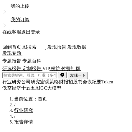
我的上传
我的订阅
在线客服
退出登录
回到首页
AI
搜索
发现报告
发现数据
发现专题
专题报告
专题百科
研选报告
定制报告
VIP
权益
付费社群
发现一下
行业研究
公司研究
宏观策略
财报
招股书
会议纪要
Token
低空经济
十五五
AIGC
大模型
当前位置：首页
/
行业研究
/
报告详情