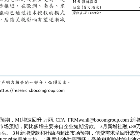
期，M1增速回升 万丽, CFA, FRMwanli@bocomgrou
好于市场预期，同比多增主要来自企业短期贷款。 3月新增社融5.
势头。 3月新增贷款和社融均超出市场预期，信贷需求呈回升态
支持。 1季度电池供需两旺；受关税影响储能电池对美出口短期存波动 a