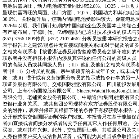
电池供需两旺，动力电池装车量同比增52.8%。1Q25，中国动力和其他
呈现供需两旺的局面。出口方面，1Q25，我国动力和其他电池累计
38.6%。 关税提升后，短期内储能电池受影响较大。储能
2026年以后。我们预计短期内中国储能企业及美国本土终端
有产能布局，宁德时代、亿纬锂能均已通过技术授权的模式与美
(852) 3766 1899传真: (852) 2107 4662 
表于报告上之建议/观点幷无直接或间接关系;iii)对于提及
之相关有联系者【按香港证券及期货监察委员会之操守准则的相
联系者并没有担任本报告内涉及其评论的任何公司的高级人员
司的高级人员或其同级人员）；iii）他们及他们之相关有联系
者”指：i）分析员的配偶、亲生或领养的未成年子女，或未成
象；或iii）惯于或有义务按照分析员的指示或指令行事的另一
联证券股份有限公司、交银国际控股有限公司、四川能投发展
公司、上海小南国控股有限公司、SincereWatch(Hong
有限公司、老铺黄金股份有限公司、中赣通信(集团)控股有
资银行业务关系。 或其集团公司现持有东方证券股份有限公司
关的附件)，表示幷保证其根据下述的条件下有权获得本报告
公开形式供交银国际证券的客户阅览。本报告只在基于能被保密
者(ii)直接或者间接分发或者转交予任何其它人作任何用途
买卖、或对其有兴趣。此外，交银国际证券、其联属公司及关
人身份替客户买入或沽售其证劵，或可能为其担当或争取担当