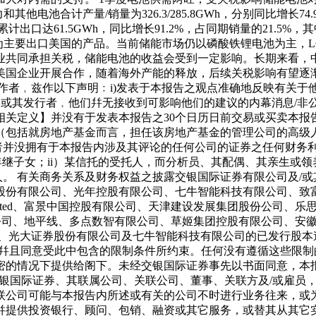
电池合计产量/销量为326.3/285.8GWh，分别同比增长74.9%
出口达61.5GWh，同比增长91.2%，占同期销量的21.5%，
电池为主要出口美国的产品。当前储能市场仍以磷酸铁锂电池为主，
企业共同承担关税，储能电池的收益会受到一定影响。长期来看
国企业开展合作，随着海外产能的释放，后续关税影响有望逐渐减少
分析员披露 本研究报告之作者﹐兹作以下声明﹕i)发表于本报告之观点准确地
的证券或其发行者﹐他们幷无接收到可影响他们的建议的内幕消息/非
关定义】并没有于发表本报告之30个日历日前交易或买卖本报告
（包括就房地产基金而言，担任该房地产基金的管理公司的高级
者并没拥有于本报告内涉及其评论的任何公司的证券之任何财务利
年继子女；ii）某信托的受托人，而分析员、其配偶、其亲生或
人。 有关商务关系及财务权益之披露交银国际证券有限公司及/
股份有限公司、光年控股有限公司、七牛智能科技有限公司、致
Kong)Limited、富景中国控股有限公司、天津建设发展集团股
限公司、地平线、多点数智有限公司、草姬集团控股有限公司、安
、光大证券股份有限公司及七牛智能科技有限公司的已发行股本逾
，幷且同意受此中包含的限制条件所约束。任何没有遵循这些限制
的情况下提供给阁下。未经交银国际证券事先以书面同意，本报
。 交银国际证券、其联属公司、关联公司、董事、关联方及/或雇
联公司可能与本报告内所述或有关的公司不时进行业务往来，或
幷提供投资银行、顾问、包销、融资或其它服务，或替其从其它