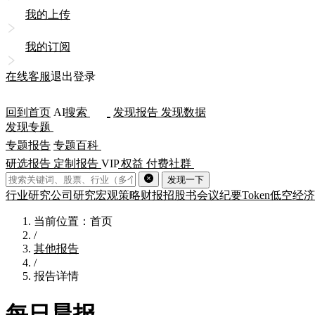
我的上传
我的订阅
在线客服
退出登录
回到首页
AI
搜索
发现报告
发现数据
发现专题
专题报告
专题百科
研选报告
定制报告
VIP
权益
付费社群
发现一下
行业研究
公司研究
宏观策略
财报
招股书
会议纪要
Token
低空经济
当前位置：首页
/
其他报告
/
报告详情
每日晨报