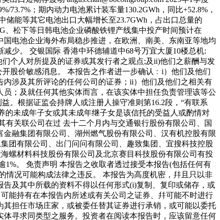
/73.7%；期内动力电池累计装车量130.2GWh，同比+52.8%，
其中储能等其它电池出口大幅增长至23.7GWh，占出口总量的
LG、松下等日韩电池企业磷酸铁锂产线集中投产时间预计在
，中国电池企业海外布局稳步推进，在欧洲、南美、东南亚等地均
。 交银国际 香港中环德辅道中68号万宜大厦10楼总机:
反映有关于他们个人对所提及的证券或其发行者之观点;及ii)他们之薪酬与发
公开股价敏感消息。 本报告之作者进一步确认﹕i）他们及他们
内涉及其所评论的任何公司的证券；ii）他们及他们之相关有
人员；及就任何其他实体而言，在该实体中担任负责管理该等公
益。根据证监会持牌人或注册人操守准则第16.2段，“有联系
领养的未成年子女或其未成年继子女是该信托的受益人或酌情对
或其有关联公司在过 去十二个月内与交通银行股份有限公司、国
富金融集团有限公司、湖州燃气股份有限公司、汉有机控股有限
份公司、乐思集团有限公司、出门问问有限公司、趣致集团、宜搜科技控股
徽海螺材料科技股份有限公司及北京赛目科技股份有限公司有投
1%。 免责声明 本报告之收取者透过接受本报告(包括任何有
的情况可能构成法律之违反。 本报告为高度机密，幷且只以非
告及其中所载的资料不得以任何形式(i)复制、复印或储存，或
员，可能持有在本报告内所述或有关公司之证券、幷可能不时进行
为其担任市场庄家，或被委任替其证券进行承销，或可能以委托
实体寻求同类型之服务。投资者在阅读本报告时，应该留意任何