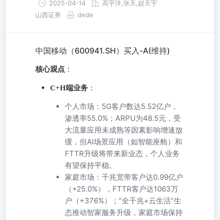
2025-04-14
高宇洋,张天,赵天宇
山西证券
dede
中国移动（600941.SH）买入-A(维持)
核心观点
：
C+H端业务
：
个人市场：5G客户数达5.52亿户，
渗透率55.0%；ARPU为48.5元，受
大流量应用未成熟等因素影响增速放
缓，但AI场景应用（如智能座舱）和
FTTR升级将带来新业态，个人业务
有望保持平稳。
家庭市场：千兆宽带客户达0.99亿户
（+25.0%），FTTR客户达1063万
户（+376%）；“全千兆+云生活”生
态推动智家服务升级，家庭市场保持