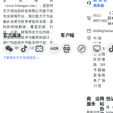
发现报告
联系在
益运营不达预期可能出现移动和宽带业务下滑风险。 公司
（www.fxbaogao.com），是苏州
线客服
云计算业务由于基数变大、市场竞争等因素可能出现增长不
互方得信息科技有限公司旗下的
（
达预期风险。 财务报表预测和估值数据汇总 分析师承诺：
0512-
专业研报平台。我们致力于为金
日9
本人已在中国证券业协会登记为证券分析师，本人承诺，以
88971002
融从业者与投资者提供全面、及
18
勤勉的职业态度，独立、客观地出具本报告。本人对证券研
时的研报数据，覆盖宏观、行
究报告的内容和观点负责，保证信息来源合法合规，研究方
hfd04@hufan
业、公司、财报等全方位内容。
官方媒体
客户端
法专业审慎，分析结论具有合理依据。本报告清晰准确地反
凭借前沿的技术与极简的设计，
中国 ·
映本人的研究观点。本人不曾因，不因，也将不会因本报告
我们助您高效获取关键信息，实
江苏 ·
中的具体推荐意见或观点直接或间接受到任何形式的补偿。
现深度洞察与精准决策。
苏州市
本人承诺不利用自己的身份、地位或执业过程中所掌握的信
工业园
了解更多关于发现报告 >
息为自己或他人谋取私利。 投资评级的说明： 以报告发布
区旺墩
日后的6--12个月内公司股价（或行业指数）相对同期基准
路269
指数的涨跌幅为基准。其中：A股以沪深300指数为基准；
号圆融
新三板以三板成指或三板做市指数为基准；港股以恒生指数
星座商
为基准；美股以纳斯达克综合指数或标普500指数为基准。
务广场
无评级：因无法获取必要的资料，或者公司面临无法预见的
33 层
结果的重大不确定事件，或者其他原因，致使无法给出明确
的投资评级。（新股覆盖、新三板覆盖报告及转债报告默认
商业
网
投
无评级） 评级体系： ——公司评级 买入：预计涨幅领先相
服务
站
对基准指数15%以上；增持：预计涨幅领先相对基准指数介
微
协
于5%-15%之间；中性：预计涨幅领先相对基准指数介
商务合作
huf