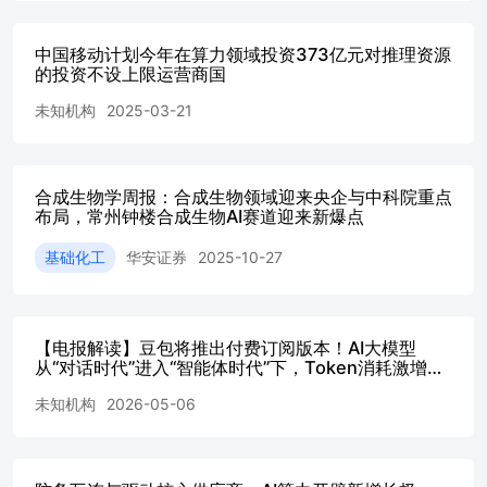
+12.1%。金融科技打造“通信+金融”融合生态，产业链金融
业务规模达1,165亿元，同比+52%；和包交易月活跃客户达
中国移动计划今年在算力领域投资373亿元对推理资源
1.24亿户，同比+40.7%。 我们认为，ToB，公司“网+云
的投资不设上限运营商国
+DICT”规模拓展，以“AI+DICT”能力构建三化解决方案，
深耕商客等重点市场客户，车联网、低空经济拓展初具成
未知机构
2025-03-21
果。ToN，公司基于“内容+科技+融合创新”理念，通过海内
外市场联动效应建立内容媒体业务的竞争优势，大力发展国
际业务。我们仍对公司在B+N市场的发展保持信心，同时移
动云市场有望继续在5G行业应用中深化推进。 3）资本开
合成生物学周报：合成生物领域迎来央企与中科院重点
布局，常州钟楼合成生物AI赛道迎来新爆点
支整体缩减，结构性侧重5.5G、推理算力、AI领域 Capex投
资继续下降，但仍聚焦于新领域提前布局。2024年，公司资
基础化工
华安证券
2025-10-27
本开支1640亿元，同比-9.0%，少于年初计划的1730亿元；
预计2025年资本开支1512亿元，同比-7.8%，其中，连接投
资716亿元（-17.9%）（5G投资582亿元，同比-16%），算
力投资373亿元（+0.5%），能力投资192亿元（+6.7%），
【电报解读】豆包将推出付费订阅版本！AI大模型
基础投资231亿元（+6.5%）。5G整体虽整体下降，但5G-A
从“对话时代”进入“智能体时代”下，Token消耗激增，
方面投入力度加大，2025年计划投资98亿元，同比+227%。
推理算力需求或将呈“指数级”增长，这家公司产品在电
算网基础继续夯实，2024年公司智算规模达29.2EFLOPS，
未知机构
2026-05-06
源类新场景应用中已取-20260506
同比+189%，通算规划达8.5EFLOPS，同比+6%，计划2025
年通算、智算规模将分别达到8.9、34EFLOPS。GPU利用率
从20%增长到68%；资源售卖率达到77%，增长40%以上。