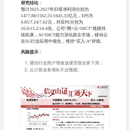
研究结论
：
预计2025-2027年归母净利润分别为
1477.88/1562.31/1645.33亿元，EPS为
6.85/7.24/7.62元，对应PE分别为
16.0/15.2/14.4倍。公司“网+云+DICT”规模持
续拓展，AI+DICT能力深化政企市场，移动云
在5G行业应用中领先，维持“买入-A”评级。
风险提示
：
通信行业用户增速放缓导致业务下滑；
云计算业务增长不达预期。
电信运营Ⅲ 中国移动（600941.SH） 买入-A(维持) 重点布局
5.5G、推理算力、AI投资，新业务领域开辟新业态 2025年4
月14日 公司研究/公司快报 事件描述： 中国移动发布2024
年年度报告。2024年，公司实现营收10408亿元，同比
+3.1%；其中，主营业务收入8895亿元，同比+3.0%。实现
归母净利润1384亿元，同比+5.0%；EBITDA为3337亿元，
同比-2.3%。 事件点评： 1）C+H端：AI场景应用和FTTR