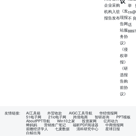
议
于-5%-5%之间；减持：预计涨幅落后相对基准指数介
企业采购
举
于-5%--15%之间；卖出：预计涨幅落后相对基准指数-15%
《发
机构入驻
cs@
以上。 ——行业评级 领先大市：预计涨幅超越相对基准指
现报
报告发布
不
数10%以上；同步大市：预计涨幅相对基准指数介
告网
话
于-10%-10%之间；落后大市：预计涨幅落后相对基准指
站服
889
数-10%以上。 ——风险评级 A：预计波动率小于等于相对
务协
基准指数；B：预计波动率大于相对基准指数。 免责声明：
议》
山西证券股份有限公司(以下简称“公司”)具备证券投资咨询
《侵
业务资格。本报告是基于公司认为可靠的已公开信息，但公
权举
司不保证该等信息的准确性和完整性。入市有风险，投资需
报》
谨慎。在任何情况下，本报告中的信息或所表述的意见并不
《研
构成对任何人的投资建议。在任何情况下，公司不对任何人
选报
因使用本报告中的任何内容引致的损失负任何责任。本报告
告购
所载的资料、意见及推测仅反映发布当日的判断。在不同时
前协
期，公司可发出与本报告所载资料、意见及推测不一致的报
议》
告。公司或其关联机构在法律许可的情况下可能持有或交易
本报告中提到的上市公司发行的证券或投资标的，还可能为
或争取为这些公司提供投资银行或财务顾问服务。客户应当
友情链接:
AI工具箱
外贸收款
AIGC工具导航
华经情报网
51电子网
21ic电子网
跨境电商
智研咨询
PPT模板
考虑到公司可能存在可能影响本报告客观性的利益冲突。公
AboutPPT导航
Win10之家
投资家网
亿邦动力
司在知晓范围内履行披露义务。本报告版权归公司所有。公
蝉妈妈
营销推广笔记
福昕PDF阅读器
中商情报网
前瞻经济学人
七麦数据
清科研究中心
星球日报
司对本报告保留一切权利。未经公司事先书面授权，本报告
白鲸出海