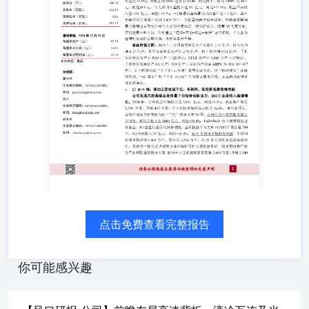
升级将成为传统业务的新业态 个人市场方面，2024年，公
司移动客户总数达10.04亿户，较年初净增0.13亿户，其中
5G网络客户数达到5.52亿户，较年初净增0.88亿户，渗透率
达到55.0%；手机上网DOU达到15.9GB，同比持平；移动
ARPU为48.5元，同比-0.8元。个人移动云盘收入达89亿
元，同比+12.6%；权益产品收入达268亿元，同比+19.7%；
5G新通话全场景月活跃客户达1.5亿户，其中智能应用订购
客户达到3,475万户。大流量创新应用未成熟、智能座舱等
场景分流等因素导致公司个人业务增速放缓，但我们认为，
随着AI飞速发展，应用场景不断下沉，公司通过“连接+应
用+权益+硬件”融合拓展，个人业务有望迎来新的发展机
遇，保持基本盘平稳。 家庭市场方面，2024年，公司有线
宽带客户总数达3.15亿户，较年初净增0.17亿户，其中家庭
宽带客户达2.78亿户，较年初净增0.14亿户，千兆家庭宽带
客户达0.99亿户（+25.0%）；FTTR客户达1,063万户
（+376%）；千兆宽带覆盖住户4.8亿户（+0.9亿户）。家
点击免费查看完整报告
庭客户综合ARPU为43.8元（+0.7元）。公司积极构建“全千
兆+云生活”智慧家庭生态，以“移动爱家”品牌为引
领，“AI+智家”和“千兆+FTTR”引领智家服务升级，家庭市
你可能感兴趣
场有望保持良好增长。 分析师： 高宇洋执业登记编码：
S0760523050002邮箱：gaoyuyang@sxzq.com 2）B+N端：
移动云营收破千亿，车联网、低空新场景取得突破 公司在