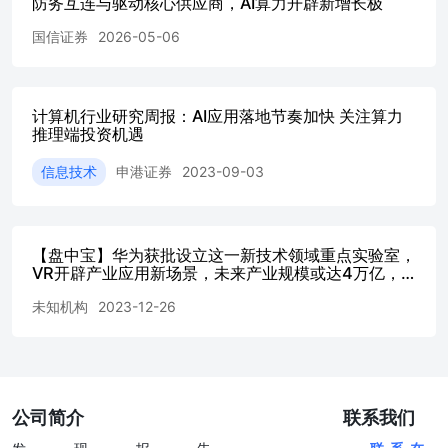
防务互连与驱动核心供应商，AI算力开辟新增长极
此外，公司加大推理算力投资，根据市场需求不设上限；
AI直接投资超120亿，同比超10倍，2025年还将继续提升。
国信证券
2026-05-06
公司未来将通过AI+DICT为政企业务增添新动能，通过模型
即服务为移动云业务增添新动能，通过科技创新为传统业务
赋能。 4）分红继续提升，整体业务计划保持良好增长 公
司高度重视股东回报，2024年计划末期股息每股2.49港元，
计算机行业研究周报：AI应用落地节奏加快 关注算力
连同已派发的中期股息，2024年全年股息合计每股5.09港
推理端投资机遇
元，同比+5.4%，全年派息率为73%。计划从2024年起，三
信息技术
申港证券
2023-09-03
年内以现金方式分配的利润逐步提升至当年股东应占利润的
75%以上，持续为股东创造更大价值。 2025年公司业绩目
标：个人市场收入保持平稳，5G网络客户净增5000万；家
庭市场收入良好增长，千兆宽带客户净增1800万，千兆宽带
【盘中宝】华为获批设立这一新技术领域重点实验室，
覆盖超5亿户；政企市场收入良好增长，政企客户净增430
VR开辟产业应用新场景，未来产业规模或达4万亿，
万；新兴市场、国际业务收入快速增长，AI直接收入高速
这家企业基于OpenHarmony开发相关产品
增长，灵犀AI智能体月活客户达7000万。 盈 利预 测、 估
未知机构
2023-12-26
值 分 析 和 投 资 建 议 ：预 计 公 司2025-2027年 归 母 净
利润1477.88/1562.31/1645.33亿 元 ， 同 比 增 长
6.8%/5.7%/5.3%； 对 应EPS为6.85/7.24/7.62元，2025年04
月11日收盘价对应PE分别为16.0/15.2/14.4倍，一方面公司
将继续保持业绩稳健增长，另一方面分红率进一步提升，与
公司简介
联系我们
国际主流运营商对比估值仍有提升空间，维持“买入-A”评
级。 风险提示： 通信行业用户增速下降，若公司综合权