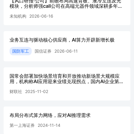
【风口研报·公司】前瞻布局高速背板、液冷互连及光
庞大的基础业务体量下仍保持创新活力，DICT业务收入稳
模块，分析师强call公司在高端元器件领域深耕多年且
过往募投项目顺利建成，AI算力有望开辟新增长极；另
健增长。2024年，公司政企市场收入达2,091亿元，同比
未知机构
2026-06-16
有公司一季度利润受-20260616
+8.8%；政企客户数达3,259万家，净增422万家；公开招标
市场中标占比达16.6%，全行业领先，成功打造融合自有能
力的“三化”解决方案99项。公司作为一流云服务商由云向
智，移动云收入达1004亿元，同比+20.4%，IaaS+PaaS收入
业务互连与驱动核心供应商，AI算力开辟新增长极
规模稳居业界前五；5G垂直行业应用保持领先，全年拓展
千万大单5GDICT项目超700个，5G专网收入87亿元，同比
国防军工
国信证券
2026-06-11
+61.0%。ToV车联网市场取得突破，车联网前装连接净增
1,443万个，累计达6,506万个，与25家头部车企达成渠道合
作；车路云一体化试点城市支撑和标杆项目共建进展良好；
商客市场推广融合产品和轻量化解决方案，面向中小企业拓
国常会部署加快场景培育和开放推动新场景大规模应
展商客套餐2,684万套，净增2,140 张天执业登记编码：
用，机构称AI应用迎来业绩兑现拐点，国内AI企业第一
梯队公司构建算力到AI应用全链条布局；6G英伟达联
S0760523120001邮箱：zhangtian@sxzq.com 赵天宇执业登记
财联社
2025-11-02
手三星等推进6G与AI-RAN建设，机构称2025年为6G
编码：S0760524060001邮箱：zhaotianyu@sxzq.com 万套。
标准元年，公司前瞻布局6G通讯高端PCB领域
低空经济快速起步，打造50个应用示范标杆。 新兴市场方
面，国际业务、数字内容领域仍保持快速增长。2024年，新
兴市场收入536亿元，同比+8.7%。其中，国际业务加速优
布局分布式算力网络，应对AI推理需求
质产品能力和解决方案出海，服务“一带一路”建设，实现收
入228亿元，同比+10.2%；数字内容收入303亿元，同比
第一上海证券
2024-11-14
+8.2%，咪咕视频全场景月活跃客户达5.2亿户，同比