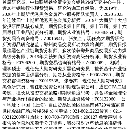
首席研究员、中物联钢铁物流专委会钢铁PMI研究中心主任，
近20年钢铁行业现货贸易、研究咨询工作经验。为2019年、
2020年上期所优秀黑色金属产业服务团队负责人，2020-2023
年连续四年上期所优秀黑色金属分析师，2019年大商所十大期
货投研团队核心成员，期货日报第十四届、第十五届、第十六
届最佳工业品期货分析师。期货从业资格号：F3046854，期
货交易咨询资格号：Z0016941。 张笑金，现任光大期货研究
所资源品研究总监，郑州商品交易所动力煤培训师、期货日报
最佳黑色产业链期货分析师、多次荣获郑州商品交易所动力煤
高级分析师，2019年荣获郑商所资深高级分析师。期货从业资
格号：F0306200，期货交易咨询资格号：Z0000082。 柳浠，
理学硕士，现任光大期货研究所黑色研究员，擅长基于产业链
数据的基本面供需分析。期货从业资格号：F03087689，期货
交易咨询资格号：Z0019538。 张春杰，现任光大期货研究所
黑色研究员，曾任职投资公司和期现贸易公司，通过CFA二级
考试，擅长从投资交易策略和期现角度思考，具备将金融理论
与产业操作相结合的经验。期货从业资格号：F03132960。 公
司地址：中国（上海）自由贸易试验区杨高南路729号陆家嘴
世纪金融广场1号楼6楼 公司电话：021-80212222传真：021-
80212200客服热线：400-700-7979邮编：200127 免责声明 本
报告的信息均来源于公开资料，我公司对这些信息的准确性、