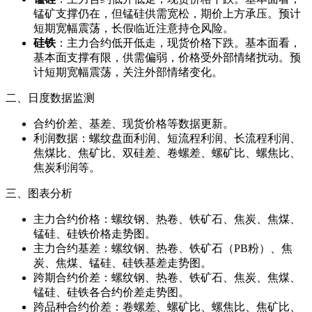
锰矿支撑仍在，但锰硅供需宽松，期价上方承压。预计
短期宽幅震荡，长假临近注意持仓风险。
硅铁
：主力合约低开低走，现货价格下跌。基本面看，
基本面支撑有限，供需偏弱，价格受外部情绪扰动。预
计短期宽幅震荡，关注外部情绪变化。
二、日度数据监测
合约价差、基差、现货价格等数据更新。
利润数据：螺纹盘面利润、短流程利润、长流程利润、
焦煤比、焦矿比、双硅差、卷螺差、螺矿比、螺焦比、
焦炭利润等。
三、图表分析
主力合约价格：螺纹钢、热卷、铁矿石、焦炭、焦煤、
锰硅、硅铁价格走势图。
主力合约基差：螺纹钢、热卷、铁矿石（PB粉）、焦
炭、焦煤、锰硅、硅铁基差走势图。
跨期合约价差：螺纹钢、热卷、铁矿石、焦炭、焦煤、
锰硅、硅铁各合约价差走势图。
跨品种合约价差：卷螺差、螺矿比、螺焦比、焦矿比、