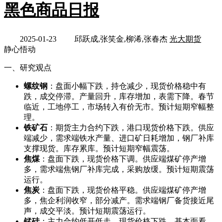
黑色商品日报
2025-01-23
邱跃成,张笑金,柳浠,张春杰
光大期货
静心悟动
一、研究观点
螺纹钢
：盘面小幅下跌，持仓减少，现货价格稳中有
跌，成交停滞。产量回升，库存增加，表需下降。春节
临近，工地停工，市场转入有价无市。预计短期窄幅整
理。
铁矿石
：期货主力合约下跌，港口现货价格下跌。供应
端减少，需求端铁水产量、进口矿日耗增加，钢厂补库
支撑现货。库存累库。预计短期窄幅震荡。
焦煤
：盘面下跌，现货价格下调。供应端煤矿停产增
多，需求端焦钢厂补库完成，采购放缓。预计短期震荡
运行。
焦炭
：盘面下跌，现货价格平稳。供应端煤矿停产增
多，焦企利润收窄，部分减产。需求端钢厂备货接近尾
声，成交平淡。预计短期震荡运行。
锰硅
：主力合约低开低走，现货价格下跌。基本面看，