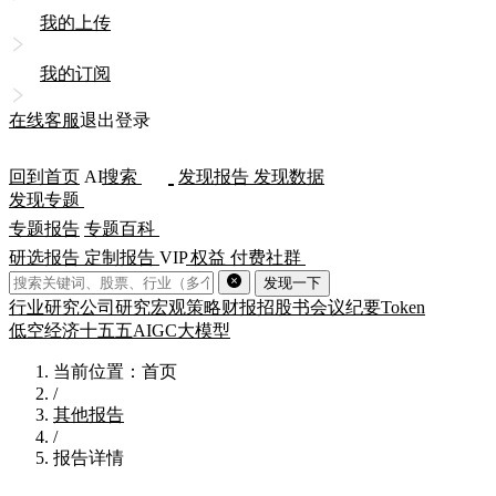
我的上传
我的订阅
在线客服
退出登录
回到首页
AI
搜索
发现报告
发现数据
发现专题
专题报告
专题百科
研选报告
定制报告
VIP
权益
付费社群
发现一下
行业研究
公司研究
宏观策略
财报
招股书
会议纪要
Token
低空经济
十五五
AIGC
大模型
当前位置：首页
/
其他报告
/
报告详情