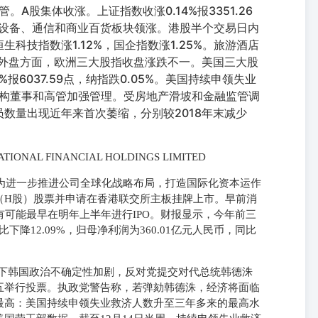
A股集体收涨。上证指数收涨0.14%报3351.26
电源设备、通信和商业百货板块领涨。港股半个交易日内
恒生科技指数涨1.12%，国企指数涨1.25%。旅游酒店
。外盘方面，欧洲三大股指收盘涨跌不一。美国三大股
%报6037.59点，纳指跌0.05%。美国持续申领失业
构董事和高管加强管理。受房地产滑坡和金融监管调
员数量出现近年来首次萎缩，分别较2018年末减少
AL FINANCIAL HOLDINGS LIMITED
上市：为进一步推进公司全球化战略布局，打造国际化资本运作
（H股）股票并申请在香港联交所主板挂牌上市。早前消
有可能最早在明年上半年进行IPO。财报显示，今年前三
下降12.09%，归母净利润为360.01亿元人民币，同比
外下韩国政治不确定性加剧，反对党提交对代总统韩德洙
五举行投票。执政党警告称，若弹劾韩德洙，经济将面临
最高：美国持续申领失业救济人数升至三年多来的最高水