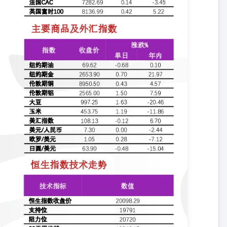
64-66 Connaught RoadCentral, Hong Kongwww.yafco.com.hk頁2 新
L FINANCIAL HOLDINGS LIMITED 财经要闻 资料来源：彭博,经济
政治不确定性加剧，反对党提交对代总统韩德洙的弹劾动议：韩国反对党
宪法法院法官的压力，法官的任命可能会增加总统尹锡悦下台的可能
交该计划，最早将于周五举行投票。韩德洙周四早些时候发表紧急公开
官。这导致他自己也面临被弹劾风险，并可能加剧紧张局面。韩德洙表
国会达成共识，”韩德洙在讲话中说。“如果各政党同意并提交提案，
恢复掌权在宪法法院抗争到底，宪法法院定于周五举行首次审前听证
数升至三年多来最高：美国持续申领失业救济人数升至三年多来的最高
劳工部周四公布的数据，截至12月14日当周，持续申领失业救济金人
领失业救济人数小幅下降至219,000人。持续申领失业救济人数在2024
作更加困难。美联储主席杰罗姆·鲍威尔上周表示，就业市场仍然稳
联储三个月内第三次降息后举行的新闻发布会上表示，劳动力市场正在
四周移动均值升至226,500人。在未经季节因素调整的基础上，上周
加最多，佛罗里达、纽约州和西弗吉尼亚降幅最大。 以色列空袭胡塞
际机场的军事基础设施、Hezyaz和RasKanatib发电站。以色列
ib港口。根据胡塞武装运营的Al-MasirahTV报道，目前至少有3人死亡。以色列
怖主义分支，我们将坚持这样做，直到完成任务。””胡塞武装试图逐
这种通常在深夜发动的攻击说明胡塞武装试图搞疲劳战术，在限制抵抗
机坠毁前被俄罗斯防空系统击中：阿塞拜疆官方新闻网Caliber报道
罗兹尼附近被俄罗斯防空系统击中。Caliber援引不具名的政府官员