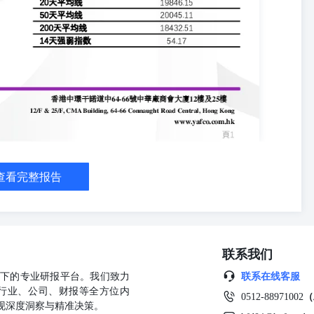
罗兹尼时被俄军击中。报道称，由于俄军使用了电子战系统，该客机的
表评论。俄罗斯国防部暂未回复置评请求。克里姆林宫发言人德米特里
电讯社早些时候报道称，他敦促各方等待调查完成而非揣测坠机原因。国有
2名乘客和5名机组人员的飞机从首都巴库飞往格罗兹尼，后改变航向在
3公里处。哈萨克斯坦当局表示，救援队在坠机现场找到了38具尸体且清
在空难中幸存并入院接受治疗。救援人员还发现了有助于确定坠机原因的
理人员加强管理：中国国家金融监管总局发布银行业金融机构董事（理
关人员应廉洁从业，不得利用职务之便牟取非法利益，不得损害国家利
确保拟任人在任职前接受必要的反洗钱和反恐怖融资培训，具备相应的
别严重或造成损失数额特别巨大的人员，监管机构可视情节轻重及其后
至终身的任职资格。 中国统计局：2023年修订后国内GDP较初步
上介绍第五次全国经济普查结果有关情况,表示修订后的2023年国内生
查看完整报告
增幅为2.7%。中国国家统计局副局长蔺涛表示，第五次经济普查的GDP修
DP增速核算不会受到2023年GDP修订明显影响。 香港中環干諾道中
64-66 Connaught RoadCentral, Hong Kongwww.yafco.com.hk頁3 公
国电商平台E-Mart成立合资，估值逾310亿元：韩国食品零售商易买得
与易买得子商务平台合并，以更好地在该国快节奏的在线零售领域竞争。易
联系我们
成立一家双方各持股50%的合资企业，合资企业将持有Gmarket100%
5500韩圜逾十个月新高。据易买得母企韩国新世界公布，全球速卖通
公司旗下的专业研报平台。我们致力
联系在线客服
合并主要为建立一个跨国平台以及合作生态系统，寄望产生协同效应，强化
行业、公司、财报等全方位内
0512-88971002
（
的战略伙伴关系，开拓韩国国货走向海外市场的渠道。 理想汽车
现深度洞察与精准决策。
自动驾驶车：理想汽车创办人李想表示，公司未来「100%会做人形机械