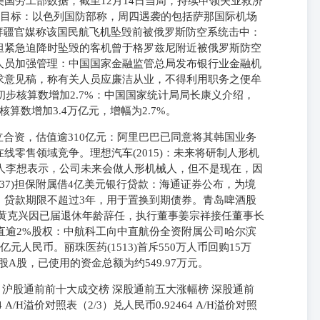
国劳工部数据，截至12月14日当周，持续申领失业救济
处目标：以色列国防部称，周四遇袭的包括萨那国际机场
站。阿塞拜疆官媒称该国民航飞机坠毁前被俄罗斯防空系统击中：
坦紧急迫降时坠毁的客机曾于格罗兹尼附近被俄罗斯防空
人员加强管理：中国国家金融监管总局发布银行业金融机
求意见稿，称有关人员应廉洁从业，不得利用职务之便牟
较初步核算数增加2.7%：中国国家统计局局长康义介绍，
核算数增加3.4万亿元，增幅为2.7%。
rt成立合资，估值逾310亿元：阿里巴巴已同意将其韩国业务
零售领域竞争。理想汽车(2015)：未来将研制人形机
人李想表示，公司未来会做人形机械人，但不是现在，因
837)担保附属借4亿美元银行贷款：海通证券公布，为境
，贷款期限不超过3年，用于置换到期债券。青岛啤酒股
事长黄克兴因已届退休年龄辞任，执行董事姜宗祥接任董事长
增中直逾2%股权：中航科工向中直航份全资附属公司哈尔滨
亿元人民币。丽珠医药(1513)首斥550万人币回购15万
股A股，已使用的资金总额为约549.97万元。
 沪股通前前十大成交榜 深股通前五大涨幅榜 深股通前
 A/H溢价对照表（2/3）兑人民币0.92464 A/H溢价对照