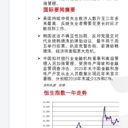
64-66號中華廠商會大廈12樓及25樓12/F & 25/F, CMA Building, 
永安國際金融控股有限公司XIN YONGAN INTERNATIONA
通 美国12月消费者信心指数三个月来首次意外下韩国
提交弹劾代总统韩德洙的动议，此前他顶住了要求其任命
性。共同民主党已提出弹劾动议，并在国会全体会议上提
讲话，称他将暂不批准由反对党控制的国会提名的三名法
示，批准法官人选的权利为国家总统所拥有。“必须首先在
我将会立即任命宪法法院法官。尹锡悦本人誓言要为自己
会，要到6月才能作出决定。 美国持续申领失业救济人
水平，进一步表明失业者找到工作需要更长时间。根据美国
数升至191万人。与此同时，在截至12月21日当周，首次申
年呈逐渐上升趋势，与其他数据一样表明失业者要找到工
固，但决策者正在密切关注任何恶化的迹象。鲍威尔在美
降温，但程度尚不足以引起担忧。首次申领失业救济人数的
首次申领失业救济人数增加。新泽西、康涅狄格和加州增
武装在也门多处目标：据以色列国防部称，周四遇袭的包括萨那国
还攻击了位于西海岸的Hodeidah、Salif和RasKanat
总理内塔尼亚胡表示，“我们决心切断伊朗邪恶轴心这个恐
步升级对以色列的攻击，避免对方全力报复。以色列认为
烈度的同时让对手疲于奔命。 阿塞拜疆官媒称该国民航飞
称，该国航空公司在哈萨克斯坦紧急迫降时坠毁的客机曾于格