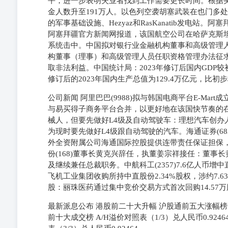
平，进一步表明失业者找到工作需要更长时间。根据美
金人数升至191万人。以色列空袭胡塞武装在也门多
的军事基础设施、Hezyaz和RasKanatib发电
阿塞拜疆官方新闻网报道，该国航空公司在哈萨克斯
系统击中。中国拟对银行业金融机构董事和高级管理
构董事（理事）和高级管理人员任职资格管理办法征
取非法利益。中国统计局：2023年修订后国内GDP
修订后的2023年国内生产总值为129.4万亿元，比初步
公司新闻 阿里巴巴(9988)拟与韩国电商平台E-Ma
与易买得子商务平台合并，以更好地在该国快节奏的在线
械人，但要先做好L4级及自动驾驶车：理想汽车创办
为现时要先做好L4级跟自动驾驶的汽车。海通证券(6
外全资附属公司海通国际控股提供连带责任保证担保
份(168)董事长黄克兴辞任，执董姜宗祥接任：董
及继续兼任总裁职务。中航科工(2357)7.6亿人币
飞机工业集团收购所持中直股份2.34%股权，涉约7.63
股：丽珠医药通过集中竞价交易方式首次回购14.57万
最新派息公布 港股前二十大升幅 沪股通前五大涨幅榜
前十大成交榜 A/H溢价对照表（1/3）兑人民币0.92464