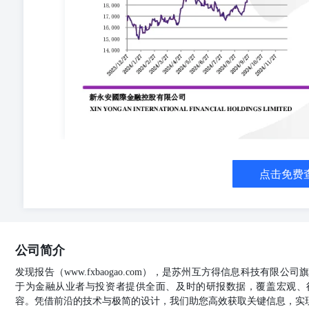
报道称，这架巴西航空工业公司制造的飞机在接近车臣格
通讯遭到完全瘫痪。阿塞拜疆总统办公室和外交部暂未发
·佩斯科夫周四对Calibre的报道不予置评。国际文传
的阿塞拜疆航空公司周三在一份声明中表示，这架载有6
哈萨克斯坦紧急降落。它最终坠落在哈萨克斯坦Aktau约
理工作仍在继续。该国紧急情况部周四称，不超过29人
飞行记录仪。 中国拟对银行业金融机构董事和高级管
事）和高级管理人员任职资格管理办法征求意见稿，称有
益、社会公众利益和金融消费者合法权益。金融机构应当
反洗钱和反恐怖融资履职能力。对违法违规经营，情节特
果，取消直接负责的董事（理事）和高级管理人员十年以上直
核算数增加2.7%：中国国家统计局局长康义在新闻发布会
点击免费
产总值为129.4万亿元，比初步核算数增加3.4万亿元，
订幅度，与前四次经济普查的增幅相比是最小的。2024年G
64-66號中華廠商會大廈12樓及25樓12/F & 25/F, CMA Building, 
司新闻 资料来源：彭博,经济通 阿里巴巴(9988)拟与韩
（E-Mart）昨日公布，阿里巴巴已同意将其韩国业务
公司简介
买得公告指，阿里旗下全球速卖通将和易买得旗下Gmarket
股权，明年正式成立。易买得股价在韩国交易所一度升至7
发现报告（www.fxbaogao.com），是苏州互方得信息科技有限
和Gmarket之后将维持现有的独立营运模式。集团指
于为金融从业者与投资者提供全面、及时的研报数据，覆盖宏观、
在韩国电商市场的竞争力。集团又期望，基于与阿里巴巴
容。凭借前沿的技术与极简的设计，我们助您高效获取关键信息，实
(2015)：未来将研制人形机械人，但要先做好L4级及