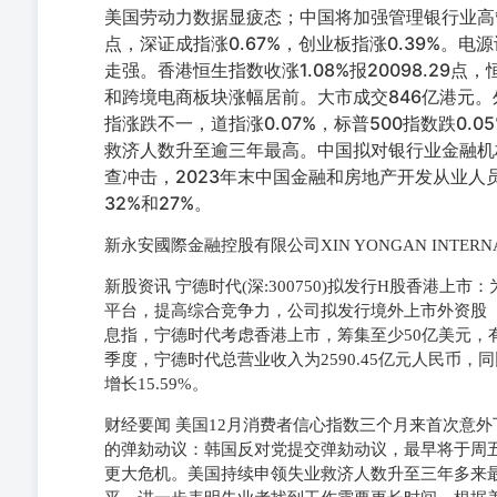
美国劳动力数据显疲态；中国将加强管理银行业高管。
点，深证成指涨0.67%，创业板指涨0.39%。
走强。香港恒生指数收涨1.08%报20098.29点，
和跨境电商板块涨幅居前。大市成交846亿港元
指涨跌不一，道指涨0.07%，标普500指数跌0.05
救济人数升至逾三年最高。中国拟对银行业金融机
查冲击，2023年末中国金融和房地产开发从业人
32%和27%。
新永安國際金融控股有限公司XIN YONGAN INTERNATION
新股资讯 宁德时代(深:300750)拟发行H股香港
平台，提高综合竞争力，公司拟发行境外上市外资股
息指，宁德时代考虑香港上市，筹集至少50亿美元，
季度，宁德时代总营业收入为2590.45亿元人民币，同比
增长15.59%。
财经要闻 美国12月消费者信心指数三个月来首次意
的弹劾动议：韩国反对党提交弹劾动议，最早将于周
更大危机。美国持续申领失业救济人数升至三年多来