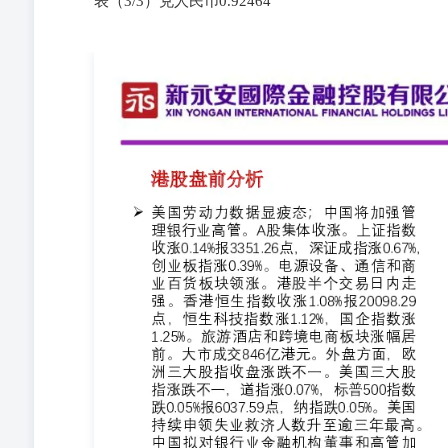
表（3/3）兑人民币0.92464
美国劳动力数据显疲态；中国将加强管理银行业高管。A股集体
业板指涨0.39%。电源设备、通信和商业百货板块领涨。港股
科技指数涨1.12%，国企指数涨1.25%。旅游酒店和跨
涨跌不一。美国三大股指涨跌不一，道指涨0.07%，标普500
数升至逾三年最高。中国拟对银行业金融机构董事和高管
高，反映失业者需要花更长时间才能找到工作。 韩国
五举行投票。执政党警告称，若弹劾韩德洙，经济将面临
受房地产滑坡和金融监管调查冲击，2023年末中国金融和
32%和27%。 资料来源：彭博 新永安國際金融控股有限公司XIN Y
LIMITED 新股资讯 宁德时代(深:300750)：拟
造国际化资本运作平台，提高综合竞争力，公司拟发行境
息指，宁德时代考虑香港上市，筹集至少50亿美元，有可能
会第一次会议、第四届监事会第一次会议，审议通过公司
（香港）会计师事务所为公司发行境外上市外资股（H股
并上市尚需提交公司股东大会审议，在符合相关要求和条
察委员会等相关政府机构、监管机构备案、批准和核准。
他关于本次发行并上市的具体细节尚未最终确定。本次发
性。公司将依据法律法规相关规定，根据本次发行并上市
代总营业收入为2590.45亿元人民币，同比下降12.09%，