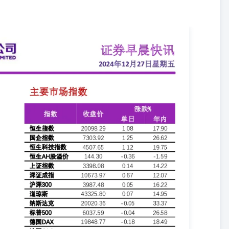
收涨。上证指数收涨0.14%报3351.26点，深证成指涨0.67%，创
半个交易日内走强。香港恒生指数收涨1.08%报20098.29点，恒生
境电商板块涨幅居前。大市成交846亿港元。外盘方面，欧洲三大股指收盘
指数跌0.05%报6037.59点，纳指跌0.05%。美国持续申领失业救济人
加强管理。国际要闻摘要 美国持续申领失业救济人数升至三年多来最
政治不确定性加剧，反对党提交对代总统韩德洙的弹劾动议，最早将于周
更大危机。 中国拟对银行业金融机构董事和高级管理人员加强管理。
房地产开发从业人员数量出现近年来首次萎缩，分别较2018年末减少
ONGAN INTERNATIONAL FINANCIAL HOLDINGS
发行H股香港上市：宁德时代26日公告，为进一步推进公司全球化战略布局，打
外上市外资股（H股）股票并申请在香港联交所主板挂牌上市。早前消
最早在明年上半年进行IPO。宁德时代于12月26日召开了第四届董事
拟发行H股股票并在香港联交所上市的相关议案。同时，公司聘请致同
）并在香港联交所主板上市的审计机构。根据相关规定，公司本次发行
件下进行，并需取得中国证监会、香港联交所和香港证券及期货事务监
同时，公司提醒，截至目前，除本次董事会审议通过的相关议案外，其
行并上市能否通过审议、备案和审核程序并最终实施具有重大不确定
的后续进展情况及时履行信披义务。财报显示，今年前三季度，宁德时
归母净利润为360.01亿元人民币，同比增长15.59%。 香港中環干諾道中