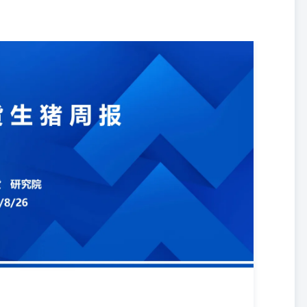
单情况：近强远弱格局有所转化 三、存栏量与存栏结构 周内7公斤仔
慎，社会场补栏积极性不高，报价延续走低。 母猪方面，集团场正常轮换，
份高温天气逐渐消退，疫情进入年内低谷，企业多以产能优化更替为
缓增阶段，预计，8月商品猪存栏仍环比增加。 四、出栏与均价 随着
计8月出栏量仍继续增加。 全国外三元生猪周出栏均重为123.88
88%，较上周增0.3%。规模场控重出栏节奏不变，标肥价差收窄，中小场
散户及二育认价出大猪意向加大，预计后期生猪出栏均重仍稳中偏增。
3日，全国标肥价差-0.27元/公斤，周均价价差均价在-0.23元/公
地区二育出栏积极，肥猪流通资源增多，下行幅度大于标猪，价差缩小；短
标肥价差有继续缩小空间。 六、屠宰端 周屠宰开工率23.66%，
现窄幅上下波动，延续大致稳定局面。本周学校开学，一定程度消费增
冻品库存率18.98%，环比下降0.77个百分点。屠企仍继续逢高择机
库速度有所放缓，随着学校开学，将对冻品有一定提振，预计冻品库存
养周均盈利846.48元/头，较上周盈利减少34.3元/头；外购仔猪养殖
/头。周内饲料原料价格延续弱势，利好生猪；但生猪市场中旬猪源增加，标肥
比下滑。 3截至8月21日，全国生猪出场价格为20.85元/公斤，比
月14日下跌0.81%；猪粮比价为8.55，比8月14日下跌0.12%。。 免
律许可的情况下发放，并仅为提供信息而发放，概不构成任何广告。 本