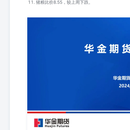
猪粮比价8.55，较上周下跌。
一、生猪期现货价格：高位回落 二、月间价差、基差与仓
猪均价487.14元/头，跌12.38元/头，市场对后市谨
养户观望情绪较多，市场成交有限，价格窄幅调整。8月
主，能繁淘汰将难有增量。 8月份仍处产能修复中，处于
大猪需求增加，养殖端压栏情况减缓，且目前仍产能恢复，预
公斤，较上周涨0.44公斤；其中155Kg大猪出栏占比1.
惜售情绪缓和；叠加调运政策加严，北方大猪走货不畅，
数据来源&制图：钢联、万得、华金期货 五、标肥价差 8月2
斤，较上周缩小0.15元/公斤。 标猪价格走弱，部分
期内，北方肥猪将继续出栏，在市场需求无明显好转基础上，
环比微跌0.05个百分点。下游订货谨慎，厂家开工也出
加，但短期难有实质性改变，预计开工有增但幅度有限。 周
出库，周内鲜品小幅走低，贸易商备货情绪降温，冻品去
将延续下降。 七、白条与批发市场 八、利润及成本 周自繁自
周均盈利615.94元/头，较上周盈利减少106.47元
价差收窄，行情走势下跌，导致外购仔猪养殖、自繁自养盈利环
8月14日下跌1%；主要批发市场玉米价格为2.44元/公斤，较8
责声明 本报告仅供本公司客户使用。本报告仅在相关法