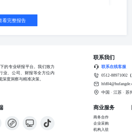
确性、完整性或可靠性不作任何保证。本报告所载的资料、意见及推测
公司可发出与本报告所载资料、意见及推测不一致的报告。本公司不保
告所含信息可在不发出通知的情形下做出修改，投资者应当自行关注相
表述的意见均不构成对任何人的投资建议。在任何情况下，本公司、本
查看完整报告
者分享投资收益，也不对任何人因使用本报告中的任何内容所引致的任
投资决策与本公司、本公司员工或者关联机构无关。 市场有风险，投
考因素，亦不应认为本报告可以取代自己的判断。本报告版权仅为本公
翻版、复制、发表或引用。如征得本公司同意进行引用、刊发的，需在
悖原意的引用、删节和修改。 执业资格证号：F3059193/
联系我们
资产管理、期货交易咨询地址：天津市和平区五大道街南京路183号世纪都
.com
公司旗下的专业研报平台。我们致力
联系在线客服
行业、公司、财报等全方位内
0512-88971002
（
现深度洞察与精准决策。
hfd04@hufangde
中国 · 江苏 ·
端
商业服务
商务合作
企业采购
机构入驻