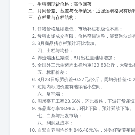
一、生猪期现货价格：高位回落
二、月间价差、基差与仓单情况：近强远弱格局有所
三、存栏量与存栏结构：
仔猪价格延续走低，市场补栏积极性不高；
母猪市场成交有限，价格窄幅调整，能繁淘汰难
8月商品猪存栏预计环比增加。
四、出栏与均价：
养殖端压栏减缓，8月出栏量继续增加；
全国外三元生猪周出栏均重123.88公斤，大猪出
五、标肥价差：
8月23日标肥价差-0.27元/公斤，周均价价差-0
短期内标肥价差有继续缩小空间。
六、屠宰端：
周屠宰开工率23.66%，环比微跌，下游订货谨
冻品库存率18.98%，环比下降，预计延续下降。
七、白条与批发市场：
八、利润及成本：
自繁自养周均盈利846.48元/头，外购仔猪养殖周