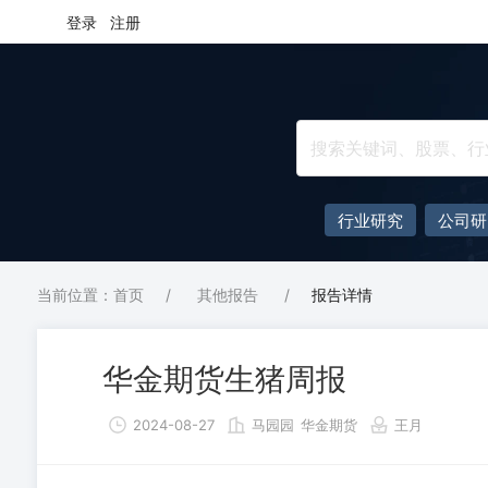
登录
注册
行业研究
公司研
当前位置：首页
/
其他报告
/
报告详情
华金期货生猪周报
2024-08-27
马园园
华金期货
王月