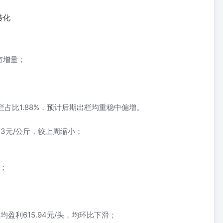
转化
有增量；
栏占比1.88%，预计后期出栏均重稳中偏增。
.23元/公斤，较上周缩小；
慎；
均盈利615.94元/头，均环比下滑；