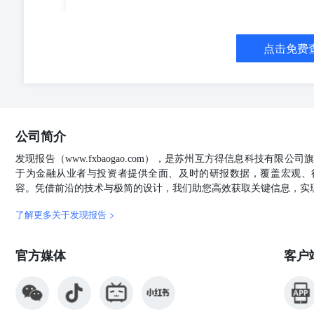
报告的信息来源于已公开的资料，本公司对该等信息的准
仅反映本公司于发布本报告当日的判断。在不同时期，本
证本报告所含信息保持在最新状态。同时，本公司对本报
应的更新或修改。 在任何情况下，本报告中的信息或所
点击免费
公司员工或者关联机构不承诺投资者一定获利，不与投资
何损失负任何责任。投资者务必注意，其据此做出的任何
资需谨慎。投资者不应将本报告为作出投资决策的惟一参
司所有，未经书面许可，任何机构和个人不得以任何形式
允许的范围内使用，并注明出处，且不得对本报告进行任何有
公司简介
Z0016074 经营范围：商品期货经纪、金融期货经纪、
会商厦办公楼22层电话：400-995-5889网站：www.huajinqh
发现报告（www.fxbaogao.com），是苏州互方得信息科技有限
于为金融从业者与投资者提供全面、及时的研报数据，覆盖宏观、
容。凭借前沿的技术与极简的设计，我们助您高效获取关键信息，实
了解更多关于发现报告 >
官方媒体
客户