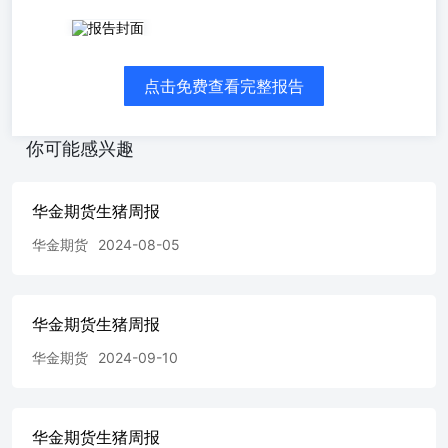
周度总结供应端，集团场出栏计划略显偏慢，散户出栏积极
性不高，但屠宰厂收购顺畅，南方肥猪供应尚可，整体来说
供应端充足；需求端，腌腊灌肠零星开始，屠宰企业的屠宰
点击免费查看完整报告
量小幅增加，大猪需求量不多，对市场支撑有限。综合来
看，生猪供应充裕且需求支撑有限，市场缺乏利多支撑，短
期仍空头操作思路。 Ø11月份北方动物疫病影响仍在持续，
你可能感兴趣
而市场供强需弱局面难有明显缓解，尽管市场对11月底腌腊
需求增量存在较强预期，但供给强压持续释放或仍限制猪价
上涨空间，故11月行业亏损局面延续情况下，产能或仍将继
华金期货生猪周报
续去化； Ø行业亏损局面仍难有缓解，而对应期限前的能繁
母猪存栏量变化及仔猪出生量变化均预示着11月份商品猪存
华金期货
2024-08-05
栏仍将高位运行。 Ø11月份规模场预计继续放量，整体出栏
计划环比增幅较为明显，预计11月生猪出栏量将继续增加；
Ø天气转凉后养殖效率提升，养殖端出栏均重普遍缓增；同
华金期货生猪周报
时全国各地气温下降，腌腊灌肠将逐步启动，但今年来多次
市场消费对行情提振预期均落空，市场对此持谨慎态度。 Ø
华金期货
2024-09-10
国内重点屠宰开工率34.2%，较上周增加。多地气温下降，
屠企开工主流稳中小幅波动，个别地区上涨明显。北方正在
经历新一轮降温，周末消费或小幅提升，但南方降温有限，
腌腊消费暂难明显进行，月底猪价及白条波动减小，下周开
华金期货生猪周报