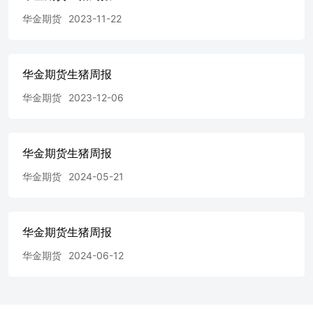
跌的原因，亏损幅度明显减少。 3据国家发改委消息，截至
华金期货
2023-11-22
11月22日，全国生猪出场价格为15.12元/公斤，比11月15日
上涨1.48%；主要批发市场玉米价格为2.72元/公斤，与11月
15日持平；猪粮比价为5.56，比11月15日上涨1.46%。 免责
声明 本报告仅供本公司客户使用。本报告仅在相关法律许
华金期货生猪周报
可的情况下发放，并仅为提供信息而发放，概不构成任何广
华金期货
2023-12-06
告。 本报告的信息来源于已公开的资料，本公司对该等信
息的准确性、完整性或可靠性不作任何保证。本报告所载的
资料、意见及推测仅反映本公司于发布本报告当日的判断。
在不同时期，本公司可发出与本报告所载资料、意见及推测
华金期货生猪周报
不一致的报告。本公司不保证本报告所含信息保持在最新状
态。同时，本公司对本报告所含信息可在不发出通知的情形
华金期货
2024-05-21
下做出修改，投资者应当自行关注相应的更新或修改。 在
任何情况下，本报告中的信息或所表述的意见均不构成对任
何人的投资建议。在任何情况下，本公司、本公司员工或者
华金期货生猪周报
关联机构不承诺投资者一定获利，不与投资者分享投资收
益，也不对任何人因使用本报告中的任何内容所引致的任何
华金期货
2024-06-12
损失负任何责任。投资者务必注意，其据此做出的任何投资
决策与本公司、本公司员工或者关联机构无关。 市场有风
险，投资需谨慎。投资者不应将本报告为作出投资决策的惟
一参考因素，亦不应认为本报告可以取代自己的判断。本报