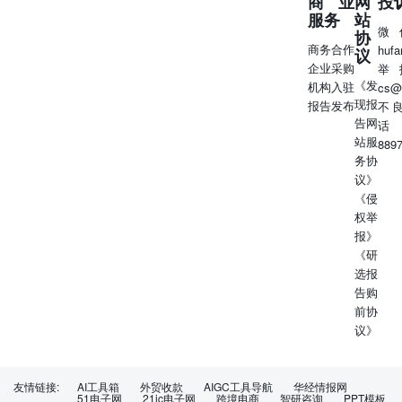
商业
网
投
服务
站
微
协
商务合作
huf
议
企业采购
举
《发
机构入驻
cs@
现报
报告发布
不
告网
话
站服
889
务协
议》
《侵
权举
报》
《研
选报
告购
前协
议》
友情链接:
AI工具箱
外贸收款
AIGC工具导航
华经情报网
51电子网
21ic电子网
跨境电商
智研咨询
PPT模板