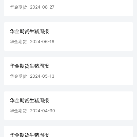
工预计大致稳定，局部或略升。 Ø重点屠宰企业鲜销率
华金期货
2024-08-27
89.6%，较上周微降。鲜品消费暂无新增利好支撑，白条走
货平平，叠加部分地区个别屠宰仍有主动和被动入库现象。
由于当前南方气温仍偏高，腌腊需求量无明显增加，预计下
周国内鲜销率或变化有限。 Ø重点屠宰企业冻品库容率
华金期货生猪周报
24.63%，微涨。短期冻品市场需求暂无明显改善，预计下
周国内冻品库容率或窄幅变化。 根据钢联监测重点批发市
华金期货
2024-06-18
场白条到货情况来看，上海西郊国际日均到货量约在5700
头，苏州南环桥日均到货量约2892头，均较上周增加。终端
消费市场暂无新增利好变化，市场到货量整体增加并不明
显，且南方天气再次回温，腌腊需求量并无明显新增，预计
华金期货生猪周报
下周批发市场到货量或变化不大。 屠宰白条毛利润亏损
华金期货
2024-05-13
38.22元/头，较上周亏损损增加5.07元/头；生猪价格先涨后
跌，周度重心呈现震荡上行调整；虽白条价格跟涨生猪价
格，但南方气温再次回升，消费需求有限，白条涨幅小于生
猪涨幅，毛白价差缩小，使之屠宰亏损加大。 数据来源&
华金期货生猪周报
制图：钢联、万得、华金期货 周内自繁自养周均亏损74.25
元/头，较上周亏损减少60.66元/头，外购仔猪养殖亏损
华金期货
2024-04-30
195.92元/头，较上周亏损减少110.18元/头。周内天气转
凉，前期散户压栏情绪较浓，周度重心呈现震荡上行，叠加
饲料原料玉米、豆粕呈现震荡下降趋势，利好于养殖成本，
华金期货生猪周报
使之自繁自养亏损减少；而外购仔猪养殖受前期仔猪价格下