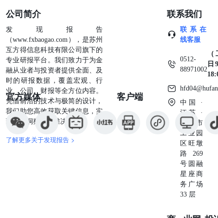
告版权仅为本公司所有，未经书面许可，任何机构和个人不
公司简介
联系我们
得以任何形式翻版、复制、发表或引用。如征得本公司同意
进行引用、刊发的，需在允许的范围内使用，并注明出处，
发现报告
联系在
且不得对本报告进行任何有悖原意的引用、删节和修改。
（www.fxbaogao.com），是苏州
线客服
执业资格证号：F3059193/ Z0016074 经营范围：商品期货
互方得信息科技有限公司旗下的
（
经纪、金融期货经纪、资产管理、期货交易咨询地址：天津
0512-
专业研报平台。我们致力于为金
日9
市和平区五大道街南京路183号世纪都会商厦办公楼22层电
88971002
融从业者与投资者提供全面、及
18
话：400-995-5889网站：www.huajinqh.com
时的研报数据，覆盖宏观、行
hfd04@hufan
业、公司、财报等全方位内容。
官方媒体
客户端
凭借前沿的技术与极简的设计，
中国 ·
我们助您高效获取关键信息，实
江苏 ·
现深度洞察与精准决策。
苏州市
工业园
了解更多关于发现报告 >
区旺墩
路269
号圆融
星座商
务广场
33 层