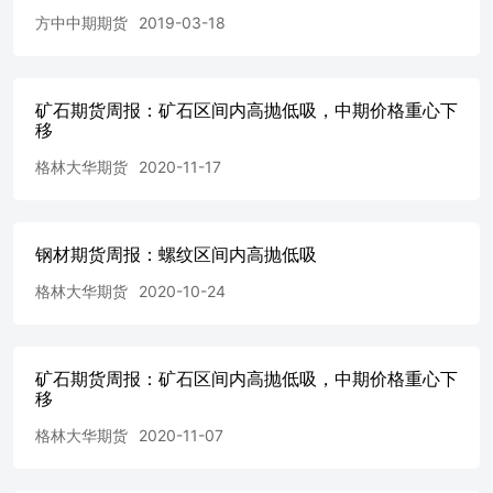
靠性、时效性及完整性产生任何依赖，且信达期货不对因使
方中中期期货
2019-03-18
用此报告及所载材料而造成的损失承担任何责任。本报告不
应取代个人的独立判断。本报告仅反映编写人的不同设想、
见解及分析方法。同时，本公司不保证文中观点或陈述不会
发生任何变更，在不同时期，本公司可发出与本报告所载资
矿石期货周报：矿石区间内高抛低吸，中期价格重心下
移
料、意见及推测不一致的报告。 此报告所载的全部内容仅
作参考之用。此报告的内容不构成对任何人的投资建议，且
格林大华期货
2020-11-17
信达期货不会因接收人收到此报告而视其为客户。 如果在
任何国家或地区管辖范围内，本报告内容或其适用与任何政
府机构、监管机构、自律组织或者清算机构的法律、规则或
规定内容相抵触，或者信达期货未被授权在当地提供这种信
钢材期货周报：螺纹区间内高抛低吸
息或服务，那么本报告的内容并不意图提供给这些地区的个
格林大华期货
2020-10-24
人或组织，任何个人或组织也不得在当地查看或使用本报
告。本报告所载的内容并非适用于所有国家或地区或者适用
于所有人。 除非另有说明，信达期货拥有本报告的版权和/
或其他相关知识产权。未经信达期货有限公司事先书面许
矿石期货周报：矿石区间内高抛低吸，中期价格重心下
可，任何单位或个人不得以任何方式复制、转载、引用、刊
移
登、发表、发行、修改、翻译此报告的全部或部分材料、内
容。除非另有说明，本报告中使用的所有商标、服务标记及
格林大华期货
2020-11-07
标记均为信达期货所有或经合法授权被许可使用的商标、服
务标记及标记。未经信达期货或商标所有权人的书面许可，