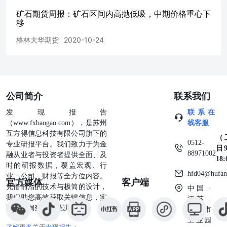
任何单位或个人不得使用该商标、服务标记及标记。 【 信
矿石期货周报：矿石区间内高抛低吸，中期价格重心下
达 期 货 简 介 】 信达期货有限公司是专营国内期货业务的
移
有限责任公司，系经中国证券监督管理委员会核发《经营期
货业务许可证》，浙江省工商行政管理局核准登记注册（统
格林大华期货
2020-10-24
一社会信用代码：913300001000226378），由信达证券股份
有限公司全资控股，注册资本6亿元人民币，是国内规范
化、信誉高的大型期货公司之一。公司现为中国金融期货交
易所全面结算会员单位，为上海期货交易所、郑州商品交易
所、大连商品交易所全权会员单位，为中国证券业协会观察
公司简介
联系我们
员、上海国际能源交易中心会员、中国证券投资基金业协会
观察会员。 【 全 国 分 支 机 构 】
发现报告
联系在
（www.fxbaogao.com），是苏州
线客服
互方得信息科技有限公司旗下的
（
0512-
专业研报平台。我们致力于为金
日9
88971002
融从业者与投资者提供全面、及
18
时的研报数据，覆盖宏观、行
hfd04@hufan
业、公司、财报等全方位内容。
官方媒体
客户端
凭借前沿的技术与极简的设计，
中国 ·
我们助您高效获取关键信息，实
江苏 ·
现深度洞察与精准决策。
苏州市
工业园
了解更多关于发现报告 >