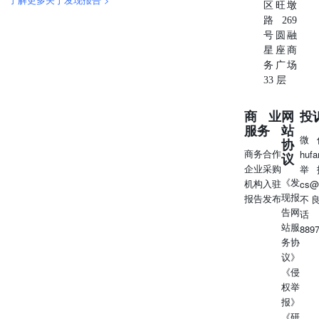
区旺墩
路269
号圆融
星座商
务广场
33 层
商业
网
投
服务
站
微
协
商务合作
huf
议
企业采购
举
《发
机构入驻
cs@
现报
报告发布
不
告网
话
站服
889
务协
议》
《侵
权举
报》
《研