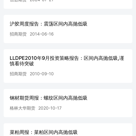
是有几天回落。随着淡季继续以及终端开工率下降，短纤开
工率环比下降到84.8%，短纤库存目前为16天，环比累库。
7400-7750左右震荡。 3.◆策略建议及风险提示 1.风险提
沪胶周度报告：震荡区间内高抛低吸
示：成本塌陷；需求不急预期；宏观情绪转弱。 信达期货
有限公司CINDAFUTURESCO.LTD杭州市萧山区钱江世纪
招商期货
2014-06-16
城天人大厦19-20楼邮编：311200 1.基差价差 资料来源：
Wind，信达期货研究所 资料来源：Wind，信达期货研究所
资料来源：Wind，信达期货研究所 资料来源：Wind，信达
期货研究所 资料来源：Wind，信达期货研究所 资料来源：
LLDPE2010年9月投资策略报告：区间内高抛低吸,谨
慎看待突破
Wind，信达期货研究所 2.库存 数据来源：钢联，信达期货
研究所 数据来源：CCF，信达期货研究所 数据来源：
招商期货
2010-09-10
CCF，信达期货研究所 3.生产利润 数据来源：Wind，信达
期货研究所 数据来源：Wind，信达期货研究所 数据来源：
Wind，信达期货研究所 数据来源：Wind，信达期货研究所
数据来源：Wind，信达期货研究所 数据来源：Wind，信达
钢材期货周报：螺纹区间内高抛低吸
期货研究所 免责声明 本报告由信达期货有限公司（以下简
格林大华期货
2020-10-17
称“信达期货”）制作及发布。 本公司已取得期货交易咨询
业务资格，交易咨询业务资格：证监许可【2011】1445号。
本研究报告是基于本公司认为可靠的且目前已公开的信息撰
写，本公司力求但不保证该信息的准确性和完整性，因此任
菜粕周报：菜粕区间内高抛低吸
何人不得对本报告所载的信息、观点以及数据的准确性、可