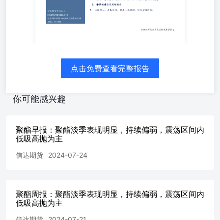
复正常，中泰120万吨重启中，至周四PTA负荷上调至
80.4%。本周附近聚酯装置检修增多，主要为切片瓶片装
置，另外局部装置负荷有所修正，综合来看聚酯负荷有所下
滑。国内大陆地区聚酯负荷在86.2%附近。目前PTA的基本
较为一般，终端补库欲望不强，自身驱动不大。PTA全年都
是处于区间震荡，区间5700-6100逢低多。 章轩瑜化工研究
员从业资格号：F03100563联系电话：0571-28132515邮箱：
点击免费查看完整报告
zhangxuanyu@cindasc.com ◆乙二醇 1.微观数据：（1华东主
港地区MEG港口库存约64.7万吨附近，环比上期下降2万
吨。（2）中国大陆地区乙二醇整体开工负荷在67.34%（环
你可能感兴趣
比上期上升0.36%），其中草酸催化加氢法（合成气）制乙
二醇开工负荷在73.48%（环比上期上升2.16%）。（3）
MEG外盘价544美元/吨，内盘4688元/吨。 2.市场核心逻
聚酯早报：聚酯淡季表现明显，持续偏弱，震荡区间内
辑：：原料端，油强煤弱。供需方面，据CCF报道，中国大
低吸高抛为主
陆地区乙二醇整体开工负荷在66.98%（环比上期上升
信达期货
2024-07-24
1.44%），截至本周五，初步核算国内大陆地区聚酯负荷在
86.2%附近。华东主港地区MEG港口库存约66.7万吨附近，
环比上期下降7.3万吨。近期乙二醇的供应环比提升，乙二
醇4550-4800左右震荡，区间内逢低多。 ◆短纤 1.微观数
聚酯周报：聚酯淡季表现明显，持续偏弱，震荡区间内
据：（1）短纤开工率为84.8%，涤短库存为17.3天，纺织企
低吸高抛为主
业订单天数下降至11.84天。（2）短纤现货7785元/吨。 2.
信达期货
2024-07-21
市场核心逻辑：跟随成本端波动居多，上周乙二醇和PTA还