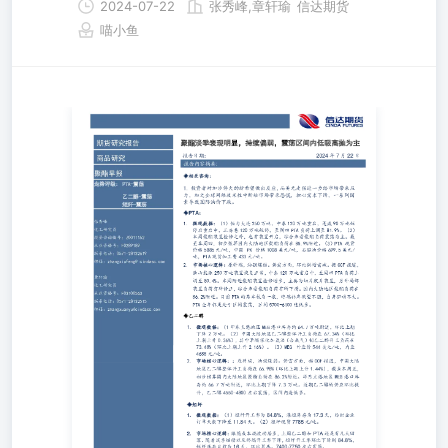
2024-07-22
张秀峰,章轩瑜
信达期货
喵小鱼
期货研究报告 2024年7月22日 商品研究 报告内容摘要: 聚酯
日报聚酯早报 走势评级：PTA-震荡乙二醇-震荡短纤-震荡
1.投资者对加沙停火的新希望做出反应，而美元走强进一步
给市场带来压力，加之全球网络技术性中断给市场带来恐
慌，担心需求下降，一系列因素导致国际油价下跌。
◆PTA： 张秀峰化工研究员投资咨询编号：Z0011152从业
资格号：F0289189联系电话：0571-28132619邮箱：
zhangxiufeng@ cindasc.com 1.微观数据：（1）恒力大连250
万吨、中泰120万吨重启，蓬威90万吨短停后重启中，三房
巷120万吨短停，至周四PTA负荷上调至81.9%。（2）本周
聚酯装置检修之外，也有装置开启，综合来看聚酯负荷震荡
为主。截至本周四，初步核算国内大陆地区聚酯负荷在
85.9%附近。（3）PTA现货价格5885元/吨，中国PX价格
1008美元/吨，石脑油价格699.5美元/吨，PTA现货加工费
433元/吨。 2.市场核心逻辑：原料端，油强煤弱。供需方
面，环比供增需减。据CCF报道，独山能源250万吨装置恢