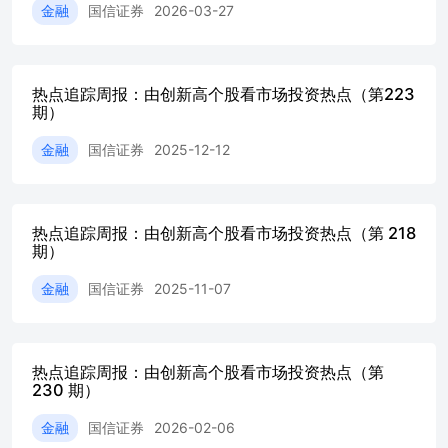
金融
国信证券
2026-03-27
场环境变动风险10 模型失效风险10 本报告基于历史客观数
构成任何投资建议10 历史股价表现不代表未来股价表现。10
图1：指数相对250日新高距离及收盘价所处近250日分位点
（20240531）4 图2：中信一级行业指数相对250日新高距离
热点追踪周报：由创新高个股看市场投资热点（第223
所处近250日分位点（20240531）5 图3：部分概念指数相对2
期）
距离及收盘价所处近250日分位点（20240531）5 图4：不同
新高股票数量及占比（20240531）6 图5：不同板块中创新
金融
国信证券
2025-12-12
及占比（20240531）7 图6：不同指数中创新高股票数量及占
（20240531）7 图7：平稳创新高股票筛选要素7 图8：本周
股票全景图（20240531）8 表1：本周平稳创新高股票列表
（20240531）9 乘势而起：市场新高趋势追踪 触及新高的个
热点追踪周报：由创新高个股看市场投资热点（第 218
期）
和板块可被视为市场的风向标。越来越多的研究表明动量、
策略的有效性。本报告旨在定期跟踪市场中创新高的个股及
金融
国信证券
2025-11-07
以追踪市场趋势、把握市场热点。 [George@2004]发现股票
近52周最高价时其未来收益显著高于股价离52周最高价较远
收益。威廉·欧奈尔在其成长股选股体系CANSLIM中的字母L
Leader的意思，强调要买不断创新高的股票。马克·米勒维尼
热点追踪周报：由创新高个股看市场投资热点（第
魔法师》中也提出要重点关注“最近52周新高”的股票，同时
230 期）
注在股 市下跌中表现不错并接近最近一年价格高点的股票。
统一使用250日新高距离来表示创新高情况，具体计算方法如下：
金融
国信证券
2026-02-06
日新高距离=1−Closet ts_max(Close,250) Closet为最新收盘价，