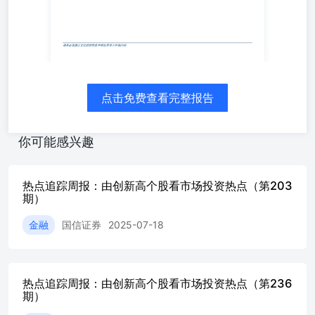
15.40%、18.00%、8.00%、6.00%。 平稳创新高股票跟踪
分析师关注度、股价相对强弱、趋势延续性、股价路径平稳
高持续性等角度，本周从全市场创新高股票中筛选出了包含
源、兴齐眼药、海信家电等50只平稳创新高的股票。按照板
创新高股票数量最多的是周期、大金融板块，分别有22、16
其中，周期板块中创新高最多的是电力及公用事业行业；大
中创新高最多的是银行行业。 风险提示：市场环境变动风险
点击免费查看完整报告
效风险，本报告基于历史客观数据统计，不构成任何投资建
股价表现不代表未来股价表现。 金融工程·数量化投资 证券
张欣慰联系人：胡志超021-60933159021-60375486
你可能感兴趣
zhangxinwei1@guosen.com.cnhuzhichao@guosen.com.cnS09805
相关研究报告 《股指分红点位监控周报-市场情绪回暖，IH及
合约持续升水》——2024-05-29 《私募基金周报-上周私募中证
热点追踪周报：由创新高个股看市场投资热点（第203
增产品超额中位数 0.72%，百亿私募调研聚焦电子、计算机
期）
——2024-05-29 《ETF周报-公募基金规模超30万亿，创历
金融
国信证券
2025-07-18
——2024-05-27 《基金周报-一季度非货基月均管理规模排
募基金规模超30万亿》——2024-05-26 《多因子选股周报-
现出色，三大指增组合本周均跑赢基准》——2024-05-25 请
正文之后的免责声明及其项下所有内容 内容目录 乘势而起：
热点追踪周报：由创新高个股看市场投资热点（第236
趋势追踪4 指数相对近250日新高距离4 见微知著：利用创新
期）
行市场监测6 不同样本空间创新高个股概况6 平稳创新高股票跟
稳创新高股票筛选方法7 本周平稳创新高股票8 总结10 风险提示