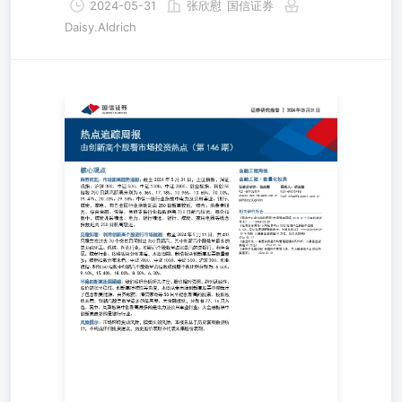
2024-05-31
张欣慰
国信证券
Daisy.Aldrich
证券研究报告|2024年05月31日 热点追踪周报 由创新高个股
资热点（第146期） 核心观点金融工程周报 乘势而起：市场
追踪：截至2024年5月31日，上证指数、深证成指、沪深300
500、中证1000、中证2000、创业板指、科创50指数250日新
别为6.36%、17.18%、10.96%、13.65%、20.00%、19.47%、2
29.58%。中信一级行业指数中电力及公用事业、银行、煤炭
有色金属行业指数距离250日新高较近，综合、消费者服 务
融、传媒、商贸零售行业指数距离250日新高较远。概念指数
开采精选、电力、银行精选、银行、煤炭、家用电器等概念
250日新高较近。 见微知著：利用创新高个股进行市场监测
2024年5月31日，共433 只股票在过去20个交易日间创出250
其中创新高个股数量最多的是基础化工、机械、医药行业，
股数量占比最高的是银行、有色金属、煤炭行业。按照板块
看，本周周期、制造板块创新高股票数量最多；按照指数分
中证2000、中证1000、中证500、沪深300、创业板指、科创5
创新高个股数量占指数成份股个数比例分别为：6.55%、9.60