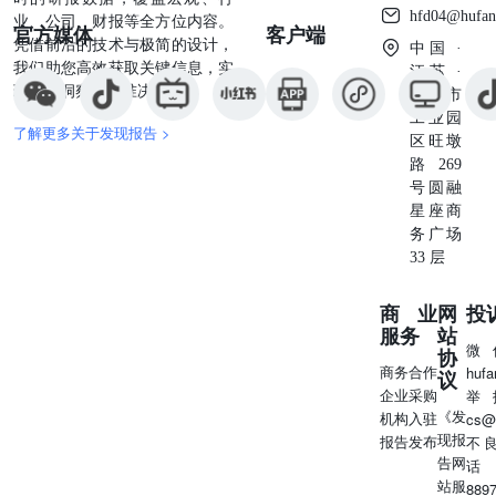
hfd04@hufan
业、公司、财报等全方位内容。
票筛选方法 除了截面上的动量，也有研究表明应关注动量的
官方媒体
客户端
凭借前沿的技术与极简的设计，
特点。[TuranGBali、Nusret等人@2011]研究了彩票型股票
中国 ·
我们助您高效获取关键信息，实
极端收益的股票）的表现，发现遵循平滑价格路径的高动量
江苏 ·
现深度洞察与精准决策。
较遵循跳跃价格路径的高动量股收益更高。[Da,Gurun等人@20
苏州市
出了投资者对信息反应不足的“温水煮青蛙”效应，同样证实
工业园
了解更多关于发现报告 >
动量得到的关注更少，因而产生的动量效应更强大。 我们通
区旺墩
关注度、股价相对强弱、股价路径平稳性、创新高连续性等
路269
述过去20个交易日创出过250日新高的股票池中筛选出平稳创
号圆融
票。具体筛选条件如下： 分析师关注度：过去3个月买入或
星座商
的分析师研报不少于5份 股价相对强弱：过去250日涨跌幅
务广场
场前20% 股价平稳性：在满足上述条件的股票池内，用以
33 层
标综合打分，取排名在前50%的股票 价格路径平滑性：股
程比 过去120日涨跌幅的绝对值 过去120日日涨跌幅绝对值加
商业
网
投
高持续性：过去120日的250日新高距离在时间序列上的均值 
服务
站
微
续性：过去5日的250日新高距离在时间序列上的均值，取排
协
商务合作
huf
50只。 图7：平稳创新高股票筛选要素 资料来源：Wind，国
议
企业采购
举
济研究所整理 本周平稳创新高股票 按照上文筛选方法选出了
《发
机构入驻
cs@
源、兴齐眼药、海信家电等50只平稳创新高的股票。按照板
现报
报告发布
不
创新高股票数量最多的是周期、大金融板块，分别有22、16
告网
话
其中，周期板块中创新高最多的是电力及公用事业行业；大
站服
889
中创新高最多的是银行行业。 图8：本周平稳创新高股票全景