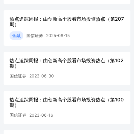
ts_max(Close,250)为过去250个交易日收盘价的最大值。若
创出新高，则250日新高距离为0；若最新收盘价较新高回落，
新高距离为正值，表示回落幅度。 指数相对近250日新高距离
热点追踪周报：由创新高个股看市场投资热点（第207
场主要指数相对250日新高距离及指数收盘价所处近250日分
期）
图 所示。截至2024年5月31日，上证指数、深证成指、沪深3
金融
国信证券
2025-08-15
500、中证1000、中证2000、创业板指、科创50指数250日新
别为6.36%、17.18%、 10.96%、13.65%、20.00%、19.47%、
20.83%、29.58%。 图1：指数相对250日新高距离及收盘价所
日分位点（20240531） 资料来源：Wind，国信证券经济研
热点追踪周报：由创新高个股看市场投资热点（第102
本周中信一级行业指数相对250日新高距离及指数收盘价所处近
期）
分位点如 下图所示。截至2024年5月31日，电力及公用事业
煤炭、家电、有色 金属行业指数距离250日新高较近，距离
国信证券
2023-06-30
1.50%、1.97%、2.21%、6.26%、 6.25%；综合、消费者
融、传媒、商贸零售行业指数距离250日新高较远。 图2：中
业指数相对250日新高距离及收盘价所处近250日分位点（20240
资料来源：Wind，国信证券经济研究所整理 本周部分概念指
热点追踪周报：由创新高个股看市场投资热点（第100
期）
250日新高距离及指数收盘价所处近250日分位点如下图 所示
2024年5月31日，煤炭开采精选、电力、银行精选、银行、煤
国信证券
2023-06-16
用电器等概念指数距离250日新高较近。 图3：部分概念指数相
日新高距离及收盘价所处近250日分位点（20240531） 资料
Wind，国信证券经济研究所整理 见微知著：利用创新高个股