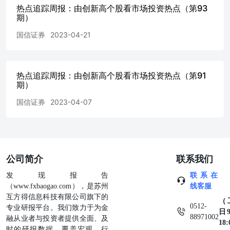
监测 马克·米勒维尼在《股票魔法师》提出每个牛市都是有一
热点追踪周报：由创新高个股看市场投资热点（第93
羊带来的，在指数还在低谷中挣扎的时候，这些领头羊已经
期）
创新高。很多领头羊股票会在其行业中率先开始上涨，由行
国信证券
2023-04-21
个市场进入上涨周期。通过跟踪不断创新高的“领头羊”股票
知著，感知行业和市场动向1。 不同样本空间创新高个股概况
上市满15个月的股票池内，筛选出过去20个交易日创出过25
股票。截至2024年5月31日，共433只股票在过去20个交易日间
热点追踪周报：由创新高个股看市场投资热点（第91
日新高。其中创新高个股数量最多的是基础化工、机械、医
期）
分别有60、44、41只。创新高个股数量占比最高的是银行、
属、煤炭行业，占比分别为 54.76%、22.76%、20.00%。 图
国信证券
2023-04-07
业中创新高股票数量及占比（20240531） 资料来源：Wind
经济研究所整理 按照板块分布来看，本周周期、制造、科技
医药、大金融板块创新高股票分别有160、105、50、42、41、
数量占板块股票数量比例分别为：14.91%、7.32%、3.78%、8
8.65%、14.83%。按照指数分布来看，中证2000、中证1000
公司简介
联系我们
500、沪深300、创业板指、科创50指数中创新高个股数量分别
发现报告
联系在
96、77、54、8、3只，数量占指数成份股个数比例分别为：6.
（www.fxbaogao.com），是苏州
线客服
9.60%、15.40%、 18.00%、8.00%、6.00%。 1参考：马克
互方得信息科技有限公司旗下的
《股票魔法师》[M]电子工业出版社2015 图5：不同板块中
（
0512-
专业研报平台。我们致力于为金
数量及占比（20240531）图6：不同指数中创新高股票数量及
日9
88971002
融从业者与投资者提供全面、及
（20240531） 资料来源：Wind，国信证券经济研究所整理
18
时的研报数据，覆盖宏观、行
Wind，国信证券经济研究所整理 平稳创新高股票跟踪 平稳