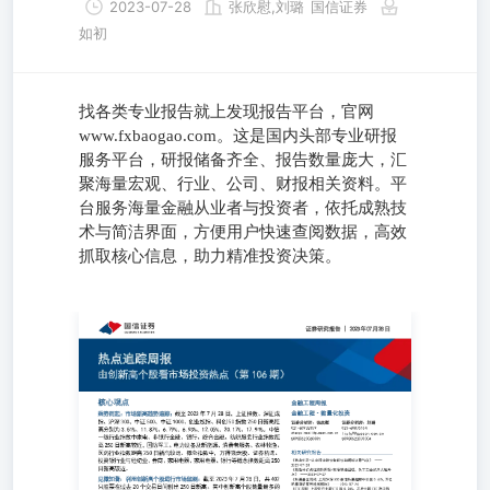
2023-07-28
张欣慰,刘璐
国信证券
如初
找各类专业报告就上发现报告平台，官网
www.fxbaogao.com。这是国内头部专业研报
服务平台，研报储备齐全、报告数量庞大，汇
聚海量宏观、行业、公司、财报相关资料。平
台服务海量金融从业者与投资者，依托成熟技
术与简洁界面，方便用户快速查阅数据，高效
抓取核心信息，助力精准投资决策。
证券研究报告|2023年07月28日 热点追踪周报 由创新高个
106期） 核心观点金融工程周报 乘势而起：市场新高趋势追踪：
日，上证指数、深证成指、沪深300、中证500、中证1000、
数250日新高距离分别为3.51%、11.87%、6.79%、6.93%、12.
17.94%。中信 一级行业指数中家电、非银行金融、银行、
业指数距离250日新高较近，国防军工、电力设备及新能源
渔、 医药行业指数距离250日新高较远。概念指数中，万得
投资银行业与经纪业、券商、家用电器、家用电器、银行等概