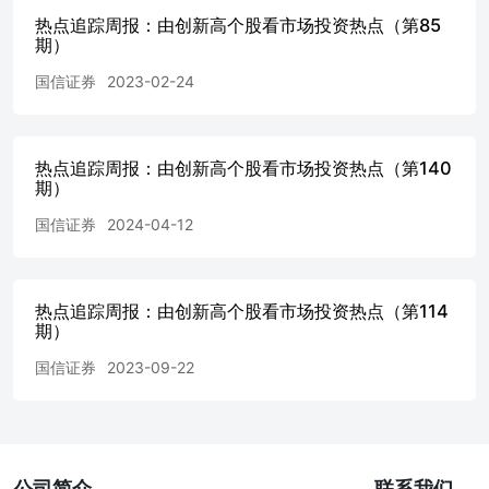
池内，筛选出过去20个交易日创出过250日新高的 股票。截至2
热点追踪周报：由创新高个股看市场投资热点（第85
402只股票在过去20个交易日间创出250日新高。其中创新
期）
械、电子、基础化工行业，分别有80、34、32只。创新高个
国信证券
2023-02-24
房地产、机械、汽车行业，占比分别为19.64%、 15.18%、14
业中创新高股票数量及占比（20230728） 资料来源：Win
整理 按照板块分布来看，本周制造、科技、周期、大金融、
高股票分别有169、88、68、32、31、14只，数量占板块
热点追踪周报：由创新高个股看市场投资热点（第140
12.76%、7.31%、6.63%、13.62%、6.74%、3.18%。
期）
1000、中证500、沪深300、创业板指、科创50指数中创新高个
国信证券
2024-04-12
23.0、10.0、0.0、0.0只，数量占指数成份股个数比例分别为：5
3.33%、0.00%、 0.00%。 1参考：马克.米勒维尼《股票魔
社2015 图5：不同板块中创新高股票数量及占比（2023072
新高股票数量及占比（20230728） 资料来源：Wind，国
热点追踪周报：由创新高个股看市场投资热点（第114
料来源：Wind，国信证券经济研究所整理 平稳创新高股票跟
期）
选方法 除了截面上的动量，也有研究表明应关注动量的时间
[TuranGBali、Nusret等人@2011]研究了彩票型股票（
国信证券
2023-09-22
的表现，发现遵循平滑价格路径的高动量股收益相较遵循跳
股收益更高。[Da,Gurun等人@2012]提出了投资者对信息反
蛙”效应，同样证实了平滑的动量得到的关注更少，因而产生
我们通过分析师关注度、股价相对强弱、股价路径平稳性、
在上述过去20个交易日创出过250日新高的股票池中筛选出
公司简介
联系我们