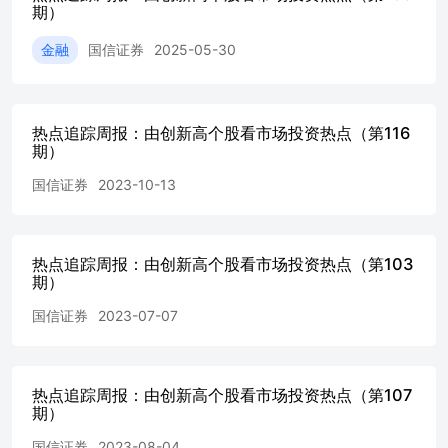
所有内容1 内容目录 乘势而起：市场新高趋势追踪4 指数相对
期）
见微知著：利用创新高个股进行市场监测6 不同样本空间创新
金融
国信证券
2025-05-30
新高股票跟踪7 平稳创新高股票筛选方法7 本周平稳创新高股票
10 市场环境变动风险10 模型失效风险10 本报告基于历史
何投资建议10 历史股价表现不代表未来股价表现。10 免责声明
指数相对250日新高距离及收盘价所处近250日分位点（202307
热点追踪周报：由创新高个股看市场投资热点（第116
级行业指数相对250日新高距离及收盘价所处近250日分位点（202
期）
部分概念指数相对250日新高距离及收盘价所处近250日分位点（20
4：不同行业中创新高股票数量及占比（20230728）6 图5
国信证券
2023-10-13
数量及占比（20230728）7 图6：不同指数中创新高股票数量及占
图7：平稳创新高股票筛选要素7 图8：本周平稳创新高股票全景图
表1：本周平稳创新高股票列表（20230728）9 乘势而起：
新高的个股、行业和板块可被视为市场的风向标。越来越多
热点追踪周报：由创新高个股看市场投资热点（第103
期）
势跟踪策略的有效性。本报告旨在定期跟踪市场中创新高的
踪市场趋势、把握市场热点。 [George@2004]发现股票价
国信证券
2023-07-07
未来收益显著高于股价离52周最高价较远的股票的收益。威廉
选股体系CANSLIM中的字母L即是Leader的意思，强调要
克·米勒维尼在《股票魔法师》中也提出要重点关注“最近52
也需要关注在股 市下跌中表现不错并接近最近一年价格高点
热点追踪周报：由创新高个股看市场投资热点（第107
一使用250日新高距离来表示创新高情况，具体计算方法如下：
期）
=1−Closet ts_max(Close,250) Closet为最新收盘价，ts_max(C
国信证券
2023-08-04