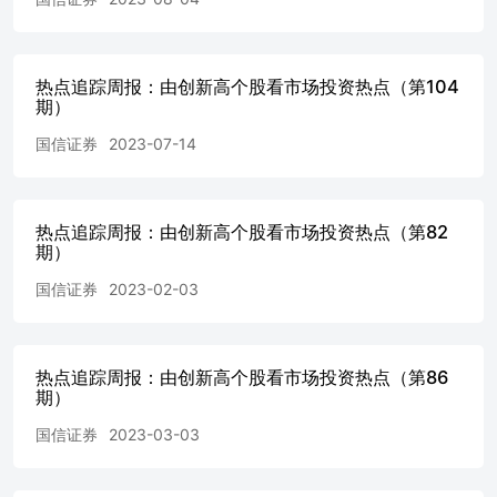
易日收盘价的最大值。若最新收盘价创出新高，则250日新高
盘价较新高回落，则250日新高距离为正值，表示回落幅度。 
高距离 本周市场主要指数相对250日新高距离及指数收盘价所
下图 所示。截至2023年7月28日，上证指数、深证成指、沪深3
热点追踪周报：由创新高个股看市场投资热点（第104
1000、创业板指、科创50指数250日新高距离分别为3.51%、11.
期）
6.93%、12.05%、20.17%、17.94%。 图1：指数相对25
近250日分位点（20230728） 资料来源：Wind，国信证券
国信证券
2023-07-14
信一级行业指数相对250日新高距离及指数收盘价所处近250
示。截至2023年7月28日，家电、非银行金融、银行、综合金
数距离250日新高较近，距离分别为：0.00%、0.00%、1.85%、
热点追踪周报：由创新高个股看市场投资热点（第82
防军工、电力设备及新能源、消费者服务、农林牧渔、医药行
期）
高较远。 图2：中信一级行业指数相对250日新高距离及收盘价
（20230728） 资料来源：Wind，国信证券经济研究所整理
国信证券
2023-02-03
250日新高距离及指数收盘价所处近250日分位点如下图 所示。截
日，万得微盘股、证券精选、投资银行业与经纪业、 券商、
器、银行等概念指数距离250日新高较近。 图3：部分概念指数
热点追踪周报：由创新高个股看市场投资热点（第86
及收盘价所处近250日分位点（20230728） 资料来源：Wi
期）
整理 见微知著：利用创新高个股进行市场监测 马克·米勒维
出每个牛市都是有一些领头羊带来的，在指数还在低谷中挣
国信证券
2023-03-03
羊已经开始不断创新高。很多领头羊股票会在其行业中率先
动整个市场进入上涨周期。通过跟踪不断创新高的“领头羊”
知行业和市场动向1。 不同样本空间创新高个股概况 我们在上