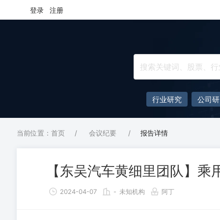
登录
注册
行业研究
公司研
当前位置：首页
/
会议纪要
/
报告详情
【东吴汽车黄细里团队】乘
2024-04-07
-
未知机构
阿丁