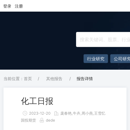
登录
注册
行业研究
公司研
当前位置：首页
/
其他报告
/
报告详情
化工日报
2023-12-20
庞春艳,牛卉,周小燕,王雪忆
国投期货
dede