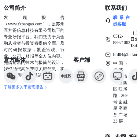
公司简介
联系我们
发现报告
联系在
（www.fxbaogao.com），是苏州
线客服
互方得信息科技有限公司旗下的
（
0512-
专业研报平台。我们致力于为金
日9
88971002
融从业者与投资者提供全面、及
18
时的研报数据，覆盖宏观、行
hfd04@hufan
业、公司、财报等全方位内容。
官方媒体
客户端
凭借前沿的技术与极简的设计，
中国 ·
我们助您高效获取关键信息，实
江苏 ·
现深度洞察与精准决策。
苏州市
工业园
了解更多关于发现报告 >
区旺墩
路269
号圆融
星座商
务广场
33 层
商业
网
投