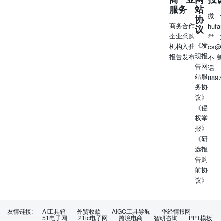
服务
站
微
协
商务合作
huf
议
企业采购
举
《发
机构入驻
cs@
现报
报告发布
不
告网
话
站服
889
务协
议》
《侵
权举
报》
《研
选报
告购
前协
议》
友情链接:
AI工具箱
外贸收款
AIGC工具导航
华经情报网
51电子网
21ic电子网
跨境电商
智研咨询
PPT模板