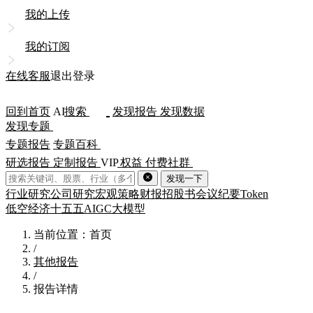
我的上传
我的订阅
在线客服
退出登录
回到首页
AI
搜索
发现报告
发现数据
发现专题
专题报告
专题百科
研选报告
定制报告
VIP
权益
付费社群
发现一下
行业研究
公司研究
宏观策略
财报
招股书
会议纪要
Token
低空经济
十五五
AIGC
大模型
当前位置：首页
/
其他报告
/
报告详情