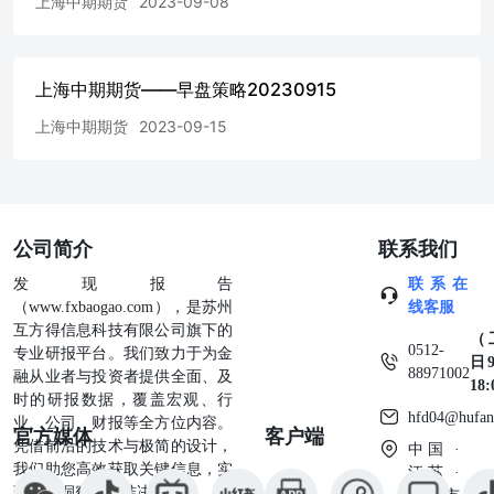
上海中期期货
2023-09-08
上海中期期货——早盘策略20230915
上海中期期货
2023-09-15
公司简介
联系我们
发现报告
联系在
（www.fxbaogao.com），是苏州
线客服
互方得信息科技有限公司旗下的
（
0512-
专业研报平台。我们致力于为金
日9
88971002
融从业者与投资者提供全面、及
18
时的研报数据，覆盖宏观、行
hfd04@hufan
业、公司、财报等全方位内容。
官方媒体
客户端
凭借前沿的技术与极简的设计，
中国 ·
我们助您高效获取关键信息，实
江苏 ·
现深度洞察与精准决策。