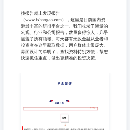
找报告就上发现报告
（www.fxbaogao.com），这里是目前国内资
源最丰富的研报平台之一。我们收录了海量的
宏观、行业和公司报告，数量多得惊人，几乎
涵盖了所有领域。每天都有无数金融从业者和
投资者在这里获取数据，用户群体非常庞大。
界面设计简单明了，查找资料特别方便，帮您
快速抓住重点，做出更精准的投资决策。