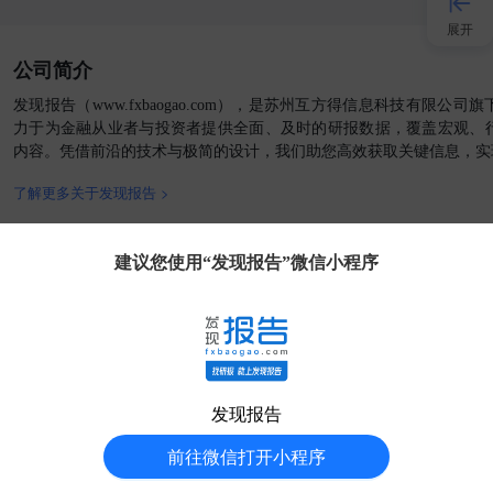
展开
公司简介
接入AI
发现报告（www.fxbaogao.com），是苏州互方得信息科技有限公
力于为金融从业者与投资者提供全面、及时的研报数据，覆盖宏观、
内容。凭借前沿的技术与极简的设计，我们助您高效获取关键信息，实
小程序
了解更多关于发现报告 >
APP
官方媒体
客户端
建议您使用“发现报告”微信小程序
发现大使
客服
发现报告
分享得豆
友情链接:
AI工具箱
外贸收款
AIGC工具导航
华经情报网
51电子网
福昕PDF阅读器
中商情报网
前瞻经济学人
七麦数据
清
前往微信打开小程序
© 2018-
2026
苏州互方得信息科技有